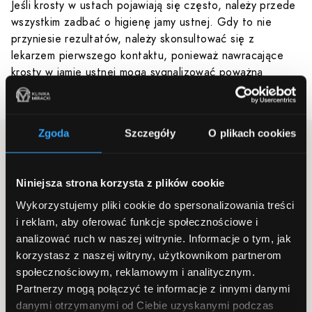
Jeśli krosty w ustach pojawiają się często, należy przede
wszystkim zadbać o higienę jamy ustnej. Gdy to nie
przyniesie rezultatów, należy skonsultować się z
lekarzem pierwszego kontaktu, ponieważ nawracające
krosty w jamie ustnej mogą sygnalizować poważną
chorobę.
Zgoda
Szczegóły
O plikach cookies
Zapisz się do newslettera
Niniejsza strona korzysta z plików cookie
Zapisz się do newslettera, aby zdobywać informacje o świetnych
promocjach, nowych ciekawych artykułach i wiele więcej.
Wykorzystujemy pliki cookie do spersonalizowania treści
i reklam, aby oferować funkcje społecznościowe i
Adres email
analizować ruch w naszej witrynie.
Informacje o tym, jak
korzystasz z naszej witryny, użytkownikom partnerom
społecznościowym, reklamowym i analitycznym.
Wyrażam zgodę na
Regulamin
oraz przetwarzanie moich danych
Partnerzy mogą połączyć te informacje z innymi danymi
osobowych na zasadach określonych w
Polityce Prywatności
spółki
danymi otrzymanymi od Ciebie uzyskanymi podczas
cywilnej Klinika Miracki.