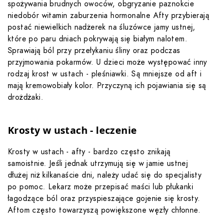
spożywania brudnych owoców, obgryzanie paznokcie
niedobór witamin
zaburzenia hormonalne
Afty przybierają
postać niewielkich nadżerek na śluzówce jamy ustnej,
które po paru dniach pokrywają się białym nalotem.
Sprawiają ból przy przełykaniu śliny oraz podczas
przyjmowania pokarmów.
U dzieci może występować inny
rodzaj krost w ustach - pleśniawki. Są mniejsze od aft i
mają kremowobiały kolor. Przyczyną ich pojawiania się są
drożdżaki.
Krosty w ustach - leczenie
Krosty w ustach - afty - bardzo często znikają
samoistnie. Jeśli jednak utrzymują się w jamie ustnej
dłużej niż kilkanaście dni, należy udać się do specjalisty
po pomoc. Lekarz może przepisać maści lub płukanki
łagodzące ból oraz przyspieszające gojenie się krosty.
Aftom często towarzyszą powiększone węzły chłonne.