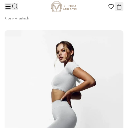
Przejdź do treści
Krosty w ustach