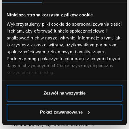
powstawaniu zmarszczek. Jeżeli Twoja skóra jest
zniszczona i zrogowaciała to
retinol
, dzięki
Niniejsza strona korzysta z plików cookie
delikatnemu złuszczaniu, redukuje ten problem.
Wykorzystujemy pliki cookie do spersonalizowania treści
Dzięki temu naskórek staje się bardziej jednolity.
i reklam, aby oferować funkcje społecznościowe i
Natomiast działając w głębszych warstwach skóry,
analizować ruch w naszej witrynie.
Informacje o tym, jak
związek ten, powoduje wzrost fibroblastów,
korzystasz z naszej witryny, użytkownikom partnerom
dzięki czemu następuje zwiększona produkcja
społecznościowym, reklamowym i analitycznym.
kolagenu. To właśnie wtedy skóra uelastycznia
Partnerzy mogą połączyć te informacje z innymi danymi
danymi otrzymanymi od Ciebie uzyskanymi podczas
się zaś drobne zmarszczki zostają wygładzone.
korzystania z ich usług.
Co ciekawe, retinol okazuje się pomocny także
wtedy, gdy mamy problem z kolorem skóry oraz
cieniami pod oczami.
Zezwól na wszystkie
Retinol - zabiegi
Pokaż zawansowane
Retinol
kojarzy się przede wszystkim z