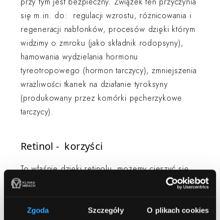
przy tym jest bezpieczny. Związek ten przyczynia
się m.in. do: regulacji wzrostu, różnicowania i
regeneracji nabłonków, procesów dzięki którym
widzimy o zmroku (jako składnik rodopsyny),
hamowania wydzielania hormonu
tyreotropowego (hormon tarczycy), zmniejszenia
wrażliwości tkanek na działanie tyroksyny
(produkowany przez komórki pęcherzykowe
tarczycy).
Retinol - korzyści
To właśnie dzięki retinolu, możemy cieszyć się
młodym wyglądem. A przecież młodość to
piękność! Związek ten przede wszystkim
odmładza nasze komórki skórne oraz zapobiega
Zgoda
Szczegóły
O plikach cookies