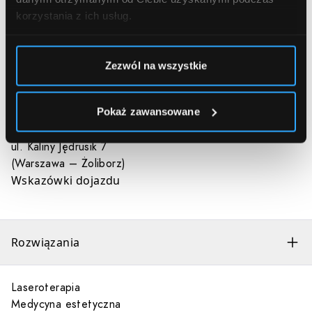
WARSZAWA
KATOWICE
korzystania z ich usług.
ul. Żelazna 2
al. Wilanowska 67
ŁÓDŹ
(Warszawa – Mokotów)
ul. Piotrkowska 157A
ul. Królewska 18
Zezwól na wszystkie
KRAKÓW
(Warszawa –
ul. Fabryczna 1
Śródmieście)
Pokaż zawansowane
al. KEN 54 (Warszawa –
Ursynów)
ul. Kaliny Jędrusik 7
(Warszawa – Żoliborz)
Wskazówki dojazdu
Rozwiązania
Laseroterapia
Medycyna estetyczna