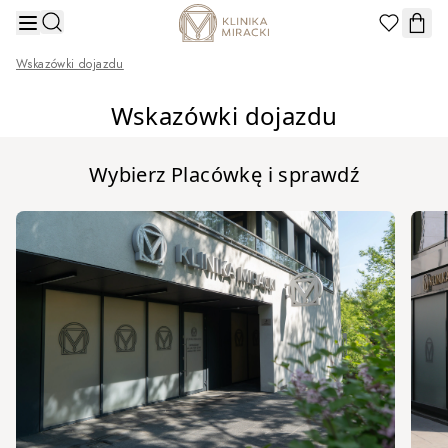
Przejdź do treści
Wskazówki dojazdu
Wskazówki dojazdu
Wybierz Placówkę i sprawdź
Navigating through the elements of the carousel is possi