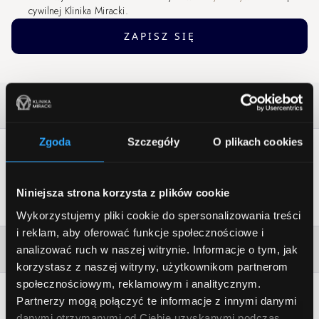
cywilnej Klinika Miracki.
ZAPISZ SIĘ
Kontakt (porady, recepcja)
Zgoda
Szczegóły
O plikach cookies
rejestracja@klinikamiracki.pl
+48 221 030 030
605 905 608
Niniejsza strona korzysta z plików cookie
pn - pt: 9:00-21:00, sb: 9:00-16:00
Wykorzystujemy pliki cookie do spersonalizowania treści
i reklam, aby oferować funkcje społecznościowe i
Adresy Klinik
analizować ruch w naszej witrynie.
Informacje o tym, jak
korzystasz z naszej witryny, użytkownikom partnerom
społecznościowym, reklamowym i analitycznym.
Nasze Placówki
Partnerzy mogą połączyć te informacje z innymi danymi
danymi otrzymanymi od Ciebie uzyskanymi podczas