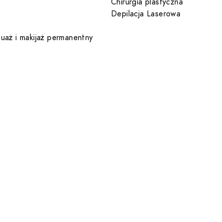
Chirurgia plastyczna
Depilacja Laserowa
tuaż i makijaż permanentny