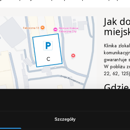
Jak d
miejs
Klinika zlo
komunikacyj
gwarantuje s
W pobliżu zn
22, 62, 125)
Gdzie
Ulica Fabryc
w Krakowie,
pewnym
za
Szczegóły
Miejsca pa