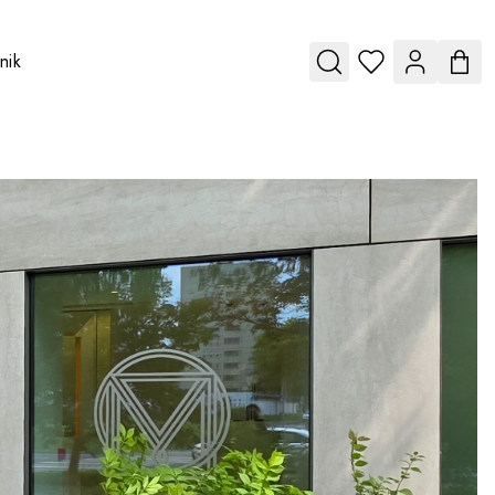
nik
u for Vouchery
e submenu for O nas
Toggle submenu for Cennik