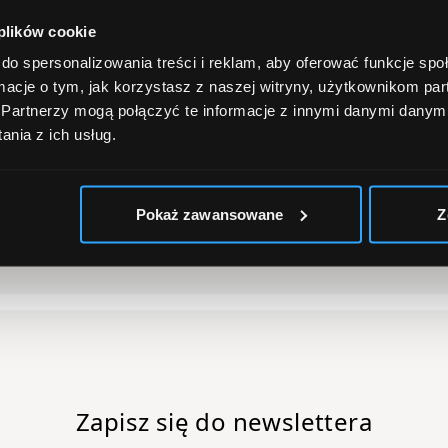
 plików cookie
A
. najbliższ
do spersonalizowania treści i reklam, aby oferować funkcje sp
– strefa pa
macje o tym, jak korzystasz z naszej witryny, użytkownikom p
B
. płatne m
.
Partnerzy mogą połączyć te informacje z innymi danymi danym
C,
nia z ich usług.
C
. przy kom
parkingowe 
odrębnego 
Pokaż zawansowane
Z
Miejsca par
Zapisz się do newslettera