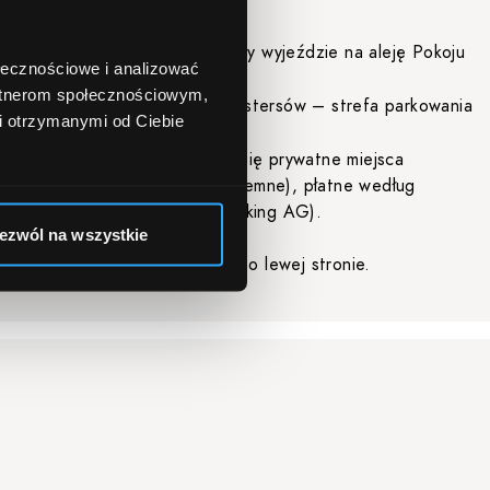
y parking przy ul. Fabrycznej przy wyjeździe na aleję Pokoju
ołecznościowe i analizować
rkowania C,
artnerom społecznościowym,
iejsca parkingowe wzdłuż ul. Cystersów – strefa parkowania
i otrzymanymi od Ciebie
pleksie Fabryczna 13, znajdują się prywatne miejsca
niestrzeżone (naziemne i podziemne), płatne według
cennika operatora (APCOA Parking AG).
ezwól na wszystkie
kingowe zaznaczono na mapie po lewej stronie.