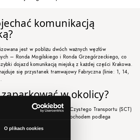
ojechać komunikacją
ką?
kalizowana jest w pobliżu dwóch ważnych węzłów
nych – Ronda Mogilskiego i Ronda Grzegórzeckiego, co
zybki dojazd komunikacją miejską z każdej części Krakowa.
ajduje się przystanek tramwajowy Fabryczna (linie: 1, 14,
.
 zaparkować w okolicy?
zna znajduje się w głębi Strefy Czystego Transportu (SCT)
 dlatego wjazd w ten rejon samochodem podlega
sadom
.
O plikach cookies
rkingowe płatne: