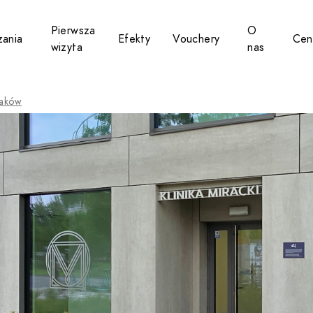
Pierwsza
O
zania
Efekty
Vouchery
Cen
bmenu for Potrzeby
Toggle submenu for Rozwiązania
Toggle submen
Toggl
wizyta
nas
raków