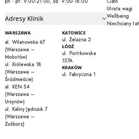
pn - pt: 9:00-21:00, sb: 9:00-16:00
Ciało
Utrata wagi
Wellbeing
Adresy Klinik
Niechciany ta
WARSZAWA
KATOWICE
ul. Żelazna 2
al. Wilanowska 67
ŁÓDŹ
(Warszawa –
ul. Piotrkowska
Mokotów)
157A
ul. Królewska 18
KRAKÓW
(Warszawa –
ul. Fabryczna 1
Śródmieście)
al. KEN 54
(Warszawa –
Ursynów)
ul. Kaliny Jędrusik 7
(Warszawa –
Żoliborz)