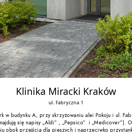
Klinika Miracki Kraków
ul. Fabryczna 1
ark w budynku A, przy skrzyżowaniu alei Pokoju i ul. 
najdują się napisy „Aldi” , „Pepsico” i „Medicover”). O
oju obok przejścia dla pieszych i naprzeciwko przyst