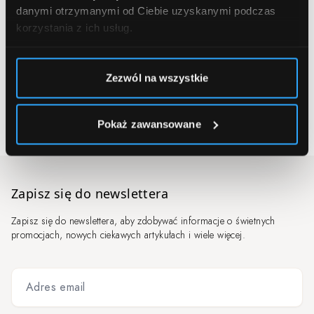
danymi otrzymanymi od Ciebie uzyskanymi podczas
Depilacja Laserowa
korzystania z ich usług.
Again Pro Deka – Depilacja Laserowa Premium
Again Deka – Depilacja Laserowa Premium
Thunder Quanta – Depilacja Laserowa Premium
Zezwól na wszystkie
Vectus Cynosure – Depilacja Laserowa
Motus Deka – Depilacja Laserowa
Pokaż zawansowane
Zapisz się do newslettera
Zapisz się do newslettera, aby zdobywać informacje o świetnych
promocjach, nowych ciekawych artykułach i wiele więcej.
Adres email