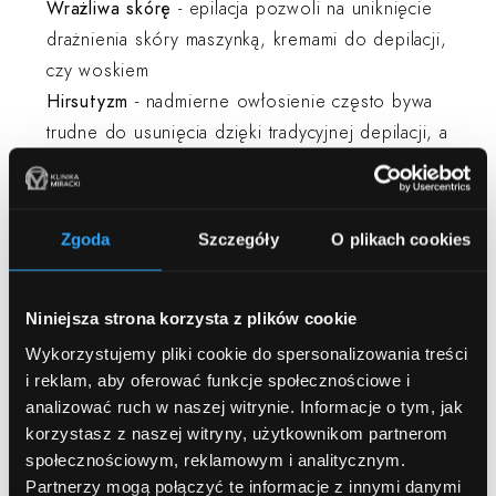
Wrażliwa
skórę
- epilacja pozwoli na uniknięcie
drażnienia skóry maszynką, kremami do depilacji,
czy woskiem
Hirsutyzm
- nadmierne owłosienie często bywa
trudne do usunięcia dzięki tradycyjnej depilacji, a
przy tym jest przyczyną wielu kompleksów
W przypadku epilacji, cena zależeć będzie od
Zgoda
Szczegóły
O plikach cookies
kliniki, rodzaju procedury, a także powierzchni
skóry, na której będzie ona wykonywana. Należy
Niniejsza strona korzysta z plików cookie
też wziąć pod uwagę konieczną dla osiągnięcia
Wykorzystujemy pliki cookie do spersonalizowania treści
optymalnych rezultatów liczbę zabiegów, która u
i reklam, aby oferować funkcje społecznościowe i
każdego może być inna.
analizować ruch w naszej witrynie.
Informacje o tym, jak
korzystasz z naszej witryny, użytkownikom partnerom
społecznościowym, reklamowym i analitycznym.
Polecane zabiegi epilacji:
Partnerzy mogą połączyć te informacje z innymi danymi