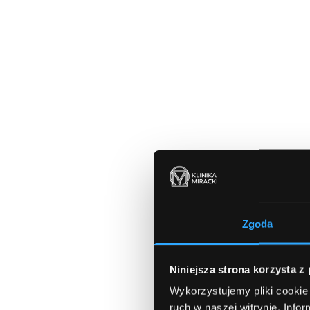
Zgoda
Niniejsza strona korzysta z
Wykorzystujemy pliki cookie 
ruch w naszej witrynie.
Infor