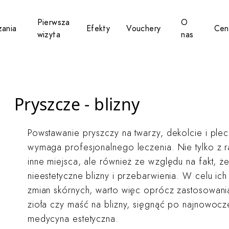
Pierwsza
O
zania
Efekty
Vouchery
Cen
bmenu for Potrzeby
Toggle submenu for Rozwiązania
Toggle submen
Toggl
wizyta
nas
Pryszcze - blizny
Powstawanie pryszczy na twarzy, dekolcie i plec
wymaga profesjonalnego leczenia. Nie tylko z 
inne miejsca, ale również ze względu na fakt, ż
nieestetyczne blizny i przebarwienia. W celu ich 
zmian skórnych, warto więc oprócz zastosowan
zioła czy maść na blizny, sięgnąć po najnowocz
medycyna estetyczna.