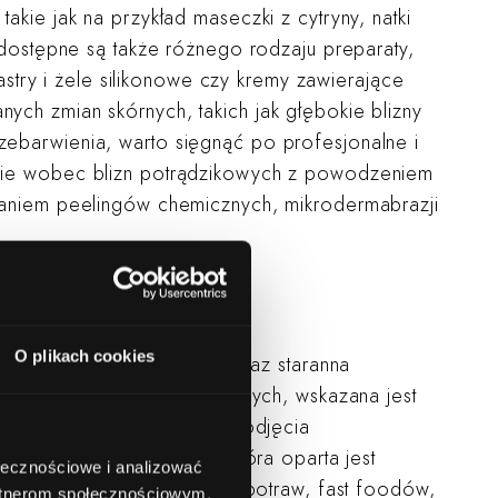
kie jak na przykład maseczki z cytryny, natki
 dostępne są także różnego rodzaju preparaty,
lastry i żele silikonowe czy kremy zawierające
ch zmian skórnych, takich jak głębokie blizny
ebarwienia, warto sięgnąć po profesjonalne i
nie wobec blizn potrądzikowych z powodzeniem
waniem peelingów chemicznych, mikrodermabrazji
a
O plikach cookies
aściwe leczenie trądziku oraz staranna
akichkolwiek defektów skórnych, wskazana jest
rowadzenia diagnostyki i podjęcia
ć o zbilansowaną dietę, która oparta jest
ołecznościowe i analizować
 ostrych, a także tłustych potraw, fast foodów,
artnerom społecznościowym,