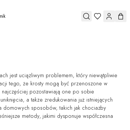
nik
u for Vouchery
e submenu for O nas
Toggle submenu for Cennik
ach jest uciążliwym problemem, który niewątpliwie
racji tego, że krosty mogą być przenoszone w
e najczęściej pozostawiają one po sobie
uniknięcia, a także zredukowania już istniejących
ia domowych sposobów, takich jak chociażby
eśniejsze metody, jakimi dysponuje współczesna