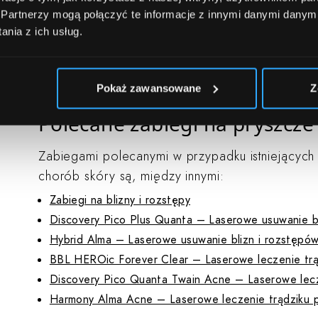
żywności przetworzonej oraz słodyczy. Zdrowe o
.
Partnerzy mogą połączyć te informacje z innymi danymi danym
się bowiem do zmniejszenia nadaktywności gru
nia z ich usług.
wobec blizn po trądziku działają zabiegi złusz
doświadczonego kosmetologa.
Pokaż zawansowane
Z
Polecane zabiegi na pryszcze 
Zabiegami polecanymi w przypadku istniejących b
chorób skóry są, między innymi:
Zabiegi na blizny i rozstępy
Discovery Pico Plus Quanta – Laserowe usuwanie bl
Hybrid Alma – Laserowe usuwanie blizn i rozstępó
BBL HEROic Forever Clear – Laserowe leczenie trą
Discovery Pico Quanta Twain Acne – Laserowe lecz
Harmony Alma Acne – Laserowe leczenie trądziku 