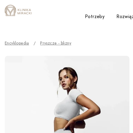
Przejdź do treści
Potrzeby
Rozwią
Toggle su
Encyklopedia
/
Pryszcze - blizny