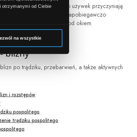
dżywianie, unikanie stresu i używek przyczyniają
i otrzymanymi od Ciebie
czołów łojowych. Ponadto, zapobiegawczo
czające skórę, wykonywane pod okiem
ezwól na wszystkie
- blizny
lizn po trądziku, przebarwień, a także aktywnych
izn i rozstępów
w
dziku pospolitego
enie trądziku pospolitego
pospolitego