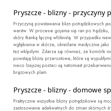
Pryszcze - blizny - przyczyny
Przyczyną powstawania blizn potrądzikowych jes
warstw. W procesie gojenia się ran po trądziku, 
skóry tkanką łączną włóknistą. W przypadku ni
wgłębienia w skórze, określane medycznie jako b
też wklęsłymi. Zdarza się również, że komórki ni
powstają blizny przerostowe, które są wypukłym
nieco lżejszej postaci są natomiast przebarwien
brązowych plam.
Pryszcze - blizny - domowe sp
Praktycznie wszystkie blizny potrądzikowe są mo
zastosowanie adekwatnych do zmian skórnych ś