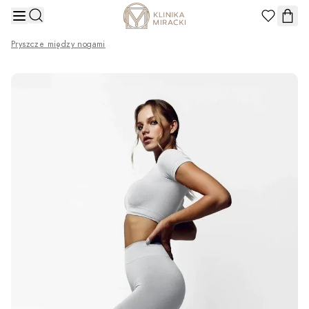
Przejdź do treści
Pryszcze między nogami