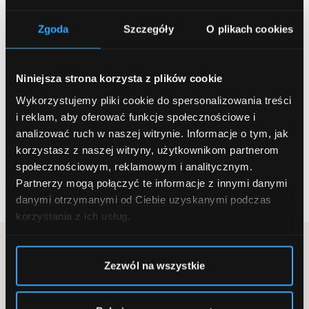
depilacji. Jeśli to nie będzie w stanie Ci pomóc -
Zgoda
Szczegóły
O plikach cookies
spróbuj depilacji laserowej. Gdyby w dalszym
ciągu Twoje starania zdawały się na nic - pójdź
do dermatologa. Przede wszystkim pamiętaj o
Niniejsza strona korzysta z plików cookie
tym, by za wszelką cenę nie wyciskać pryszczy.
Wykorzystujemy pliki cookie do spersonalizowania treści
Możesz tym pogorszyć pojawiający się problem,
i reklam, aby oferować funkcje społecznościowe i
ale także doprowadzić do powstania blizny.
analizować ruch w naszej witrynie.
Informacje o tym, jak
korzystasz z naszej witryny, użytkownikom partnerom
Polecane zabiegi:
społecznościowym, reklamowym i analitycznym.
Konsultacje specjalistyczne
Partnerzy mogą połączyć te informacje z innymi danymi
danymi otrzymanymi od Ciebie uzyskanymi podczas
korzystania z ich usług.
Zapisz się do newslettera
Zezwól na wszystkie
Zapisz się do newslettera, aby zdobywać informacje o świetnych
promocjach, nowych ciekawych artykułach i wiele więcej.