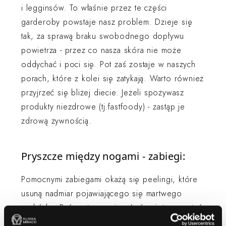
i legginsów. To właśnie przez te części
garderoby powstaje nasz problem. Dzieje się
tak, za sprawą braku swobodnego dopływu
powietrza - przez co nasza skóra nie może
oddychać i poci się. Pot zaś zostaje w naszych
porach, które z kolei się zatykają. Warto również
przyjrzeć się bliżej diecie. Jeżeli spożywasz
produkty niezdrowe (tj.fastfoody) - zastąp je
zdrową żywnością.
Pryszcze między nogami - zabiegi:
Pomocnymi zabiegami okażą się peelingi, które
usuną nadmiar pojawiającego się martwego
naskórka. Być może powinnaś również rozważyć
opcję przerzucenia się z maszynek na wosk do