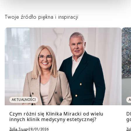
Twoje źródło piękna i inspiracji
AKTUALNOŚCI
A
Czym różni się Klinika Miracki od wielu
D
innych klinik medycyny estetycznej?
g
Zofia Trusz
28/01/2026
Zo