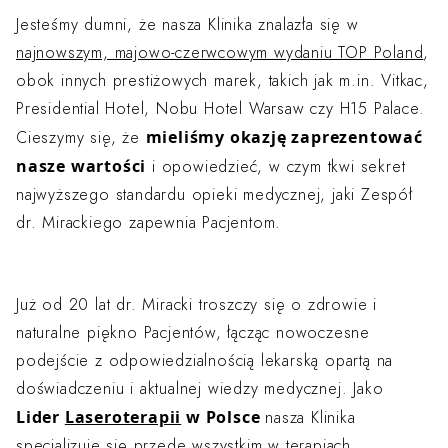
Jesteśmy dumni, że nasza Klinika znalazła się w
najnowszym, majowo-czerwcowym wydaniu TOP Poland
,
obok innych prestiżowych marek, takich jak m.in. Vitkac,
Presidential Hotel, Nobu Hotel Warsaw czy H15 Palace.
mieliśmy okazję zaprezentować
Cieszymy się, że
nasze wartości
i opowiedzieć, w czym tkwi sekret
najwyższego standardu opieki medycznej, jaki Zespół
dr. Mirackiego zapewnia Pacjentom.
Już od 20 lat dr. Miracki troszczy się o zdrowie i
naturalne piękno Pacjentów, łącząc nowoczesne
podejście z odpowiedzialnością lekarską opartą na
doświadczeniu i aktualnej wiedzy medycznej. Jako
Lider
Laseroterapii
w Polsce
nasza Klinika
specjalizuje się przede wszystkim w terapiach