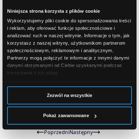
605 905 608
Niniejsza strona korzysta z plików cookie
rejestracja@klinikamiracki.pl
Wykorzystujemy pliki cookie do spersonalizowania treści
i reklam, aby oferować funkcje społecznościowe i
analizować ruch w naszej witrynie.
Informacje o tym, jak
korzystasz z naszej witryny, użytkownikom partnerom
społecznościowym, reklamowym i analitycznym.
Partnerzy mogą połączyć te informacje z innymi danymi
Krzysztof Miracki
Klinika Miracki
Karina Dudek-Miracka
danymi otrzymanymi od Ciebie uzyskanymi podczas
doktor Krzysztof Miracki
korzystania z ich usług.
Zezwól na wszystkie
Zofia Trusz
Autor
Pokaż zawansowane
Poprzedni
Następny