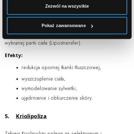
Dzięki wykonanej przez naszych Chirurgów Liposukcji
Zezwól na wszystkie
Ultradźwiękowej zredukujesz oporną tkankę tłuszczową
na m.in. brzuchu, udach, kolanach, pośladkach czy
Pokaż zawansowane
ramionach. To nie koniec – odessany tłuszcz może
zostać następnie wykorzystany do wymodelowania
wybranej partii ciała (Lipostransfer).
Efekty:
redukcja opornej tkanki tłuszczowej,
wyszczuplenie ciała,
wymodelowanie sylwetki,
ujędrnienie i obkurczenie skóry.
5.
Kriolipoliza
Zabieg Kriolipolizy polega na selektywnym i