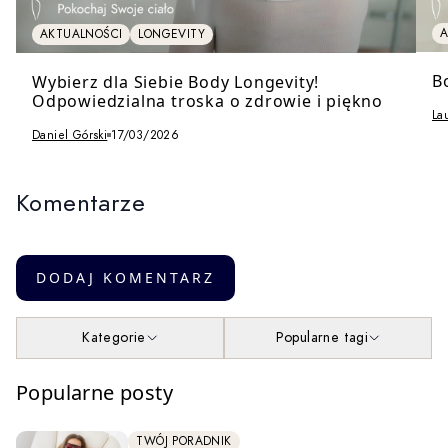
A
AKTUALNOŚCI
LONGEVITY
B
Wybierz dla Siebie Body Longevity!
Odpowiedzialna troska o zdrowie i piękno
La
Daniel Górski
17/03/2026
Komentarze
DODAJ KOMENTARZ
Kategorie
Popularne tagi
Popularne posty
TWÓJ PORADNIK