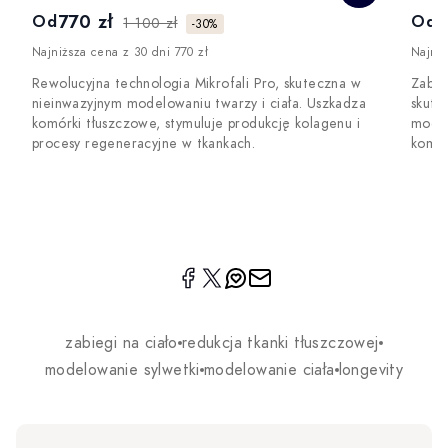
770 zł
7
Od
Od
1 100 zł
-30%
Najniższa cena z 30 dni 770 zł
Najniż
Rewolucyjna technologia Mikrofali Pro, skuteczna w
Zabie
nieinwazyjnym modelowaniu twarzy i ciała. Uszkadza
skute
komórki tłuszczowe, stymuluje produkcję kolagenu i
model
procesy regeneracyjne w tkankach.
komfo
zabiegi na ciało
redukcja tkanki tłuszczowej
modelowanie sylwetki
modelowanie ciała
longevity