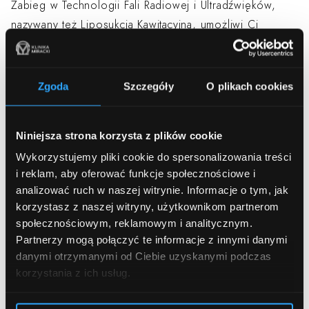
Zabieg w Technologii Fali Radiowej i Ultradźwięków,
nazywany też Liposukcją Kawitacyjną, umożliwi Ci
zredukowanie tkanki tłuszczowej na takich obszarach
ciała, jak m.in. brzuch, uda, pośladki czy ramiona.
Terapia zwiększy też sprężystość Twojej skóry i
Zgoda
Szczegóły
O plikach cookies
podkreśli Twoje naturalne piękno.
Efekty:
Niniejsza strona korzysta z plików cookie
Wykorzystujemy pliki cookie do spersonalizowania treści
redukcja tkanki tłuszczowej,
i reklam, aby oferować funkcje społecznościowe i
wymodelowanie ciała,
analizować ruch w naszej witrynie.
Informacje o tym, jak
zniwelowanie cellulitu,
korzystasz z naszej witryny, użytkownikom partnerom
społecznościowym, reklamowym i analitycznym.
ujędrnienie skóry.
Partnerzy mogą połączyć te informacje z innymi danymi
danymi otrzymanymi od Ciebie uzyskanymi podczas
4.
Liposukcja Ultradźwiękowa
korzystania z ich usług.