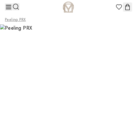
Przejdź do treści
Peeling PRX