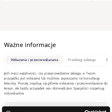
Ważne informacje
Wskazania i przeciwwskazania
Przebieg zabiegu
Zal
Jeśli masz wątpliwości, czy przeprowadzenie zabiegu w Twoim
przypadku jest wskazane lub możliwe, zapraszamy na konsultację
lekarską. Poniżej znajdują się główne wskazania i przeciwwskazania do
terapii, ale każdy przypadek nasi doświadczeni Specjaliści rozpatrują
indywidualnie.
Wskazania do zabiegu