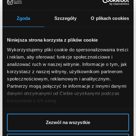
Utrata napięcia, jędrności skóry
Zgoda
Szczegóły
O plikach cookies
Przebarwienia, nierówny koloryt skóry
Widoczne oznaki starzenia
Niniejsza strona korzysta z plików cookie
Blizny potrądzikowe i zanikowe
Wykorzystujemy pliki cookie do spersonalizowania treści
Skóra łojotokowa, sucha, pozbawiona blasku
i reklam, aby oferować funkcje społecznościowe i
analizować ruch w naszej witrynie.
Informacje o tym, jak
korzystasz z naszej witryny, użytkownikom partnerom
społecznościowym, reklamowym i analitycznym.
Przeciwwskazania do zabiegu
Partnerzy mogą połączyć te informacje z innymi danymi
danymi otrzymanymi od Ciebie uzyskanymi podczas
korzystania z ich usług.
Skłonność do bliznowców
Przyjmowanie antybiotyków i wybranych leków
Aktywne infekcje skórne w leczonym obszarze
Zezwól na wszystkie
Aktywny trądzik, opryszczka, łuszczyca, bielactwo