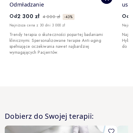
Odmładzanie
usuw
2 300 zł
3
Od
Od
4 000 zł
-43%
Najniższa cena z 30 dni 3 000 zł
Najniż
Trendy terapia o skuteczności popartej badaniami
Najba
klinicznymi. Spersonalizowane terapie Anti-aging
Hybry
spełniające oczekiwania nawet najbardziej
do le
wymagających Pacjentów.
Dobierz do Swojej terapii:
Navigating through the elements of the carousel is possible 