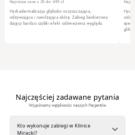
Najniższa cena z 30 dni 690 zł
Najniż
Hydradermabrazja głęboko oczyszczająca,
Hydra
odżywiająca i nawilżająca skórę. Zabieg bankietowy
odżyw
dający bardzo szybki efekt odświeżenia wyglądu.
specj
gliko
Najczęściej zadawane pytania
Wyjaśniamy wątpliwości naszych Pacjentów
Kto wykonuje zabiegi w Klinice
Miracki?