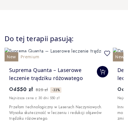
Do tej terapii pasują:
Navigating through the elements of the carousel is possible 
New
Premium
New
The price depends on the options chosen on the produc
The 
Suprema Quanta – Laserowe
Der
leczenie trądziku różowatego
lecz
550 zł
5
Od
Od
825 zł
-33%
Najniższa cena z 30 dni 550 zł
Najniż
Przełom technologiczny w Laserach Naczyniowych.
Innow
Wysoka skuteczność w leczeniu i redukcji objawów
mocy 
trądziku różowatego.
zmian