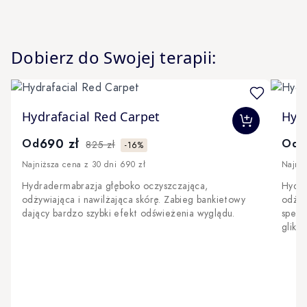
Dobierz do Swojej terapii:
Navigating through the elements of the carousel is possible 
The price depends on the options chosen on the produc
The 
Hydrafacial Red Carpet
Hydr
690 zł
7
Od
Od
825 zł
-16%
Najniższa cena z 30 dni 690 zł
Najniż
Hydradermabrazja głęboko oczyszczająca,
Hydra
odżywiająca i nawilżająca skórę. Zabieg bankietowy
odżyw
dający bardzo szybki efekt odświeżenia wyglądu.
specj
gliko