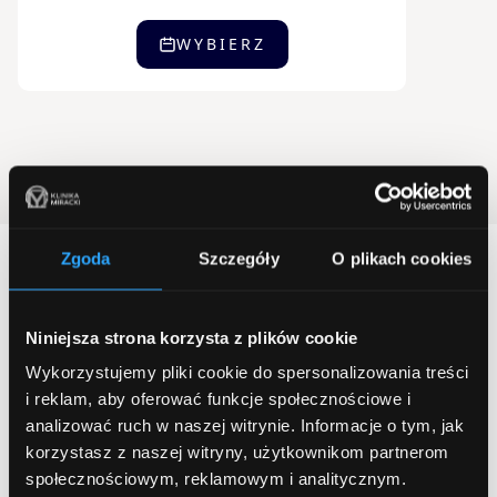
WYBIERZ
Zgoda
Szczegóły
O plikach cookies
Ważne informacje
Niniejsza strona korzysta z plików cookie
Wskazania i przeciwwskazania
Przebieg zabiegu
Zal
Wykorzystujemy pliki cookie do spersonalizowania treści
i reklam, aby oferować funkcje społecznościowe i
Jeśli masz wątpliwości, czy przeprowadzenie zabiegu w Twoim
analizować ruch w naszej witrynie.
Informacje o tym, jak
przypadku jest wskazane lub możliwe, zapraszamy na konsultację
korzystasz z naszej witryny, użytkownikom partnerom
kosmetologiczną. Poniżej znajdują się główne wskazania i
społecznościowym, reklamowym i analitycznym.
przeciwwskazania do terapii, ale każdy przypadek nasi doświadczeni