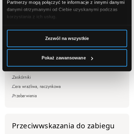
Specjaliści rozpatrują indywidualnie.
Partnerzy mogą połączyć te informacje z innymi danymi
danymi otrzymanymi od Ciebie uzyskanymi podczas
korzystania z ich usług.
Wskazania do zabiegu
Zezwól na wszystkie
Poszarzała, zmęczona skóra
Odwodniona cera
Pokaż zawansowane
Niejednolity koloryt skóry
Zrogowaciały naskórek
Zaskórniki
Cera wrażliwa, naczynkowa
Przebarwienia
Przeciwwskazania do zabiegu