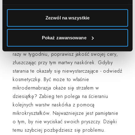
Pryszcze - polecane zabiegi:
Zezwól na wszystkie
W domowej pielęgnacji, niezwykle przydatny,
okaże się peeling. Jeśli do tej pory go nie
Pokaż zawansowane
stosowałaś, koniecznie zacznij! Stosując go kilka
razy w tygodniu, poprawisz jakość swojej cery,
złuszczając przy tym martwy naskórek. Gdyby
starania te okazały się niewystarczające - odwiedź
kosmetyczkę. Być może to właśnie
mikrodermabrazja okaże się strzałem w
dziesiątkę? Zabieg ten polega na ścieraniu
kolejnych warstw naskórka z pomocą
mikrokryształków. Najważniejsze jest pamiętanie
o tym, by nie wyciskać swoich pryszczy. Dzięki
temu szybciej pozbędziesz się problemu.