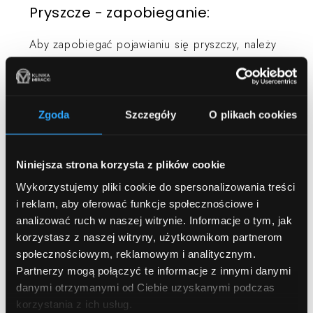
Pryszcze - zapobieganie:
Aby zapobiegać pojawianiu się pryszczy, należy
starannie dbać o swoją higienę. Nie wolno iść
spać w makijażu - nie ważne jak jesteście
zmęczone. Takie postępowanie tylko przyczynia
Zgoda
Szczegóły
O plikach cookies
się do zatykania porów. W swojej codziennej
pielęgnacji, należy stosować tonik, który
zapewni naszej skórze optymalne pH. Nie
Niniejsza strona korzysta z plików cookie
zapominaj także o żelu oczyszczającym - za co
Wykorzystujemy pliki cookie do spersonalizowania treści
Twoja twarz na pewno Ci się odwdzięczy. Warto
i reklam, aby oferować funkcje społecznościowe i
jest również zmienić swoją dietę. Jeżeli obfituje
analizować ruch w naszej witrynie.
Informacje o tym, jak
korzystasz z naszej witryny, użytkownikom partnerom
ona w tłuste i niezdrowe jedzenie - zamień je na
społecznościowym, reklamowym i analitycznym.
produkty pełnowartościowe. Pamiętaj także o
Partnerzy mogą połączyć te informacje z innymi danymi
ograniczeniu kolorowych i gazowanych napoi -
danymi otrzymanymi od Ciebie uzyskanymi podczas
zdrowsza będzie woda.
korzystania z ich usług.