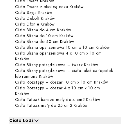
Dowiedz się więcej o Ciało Twarz Kra
Ciało Twarz Kraków
Dowiedz się więcej o C
Ciało Twarz z okolicą oczu Kraków
Dowiedz się więcej o Ciało Szyja Krak
Ciało Szyja Kraków
Dowiedz się więcej o Ciało Dekolt K
Ciało Dekolt Kraków
Dowiedz się więcej o Ciało Dłonie Kr
Ciało Dłonie Kraków
Dowiedz się więcej o Ciało B
Ciało Blizna do 4 cm Kraków
Dowiedz się więcej o Ciało 
Ciało Blizna do 10 cm Kraków
Dowiedz się więcej o Ciało
Ciało Blizna do 40 cm Kraków
Dowiedz s
Ciało Blizna oparzeniowa 10 cm x 10 cm Kraków
Ciało Blizna oparzeniowa 4 x 10 cm x 10 cm
Dowiedz się więcej o Ciało Blizna oparzeniowa 4 
Kraków
Dowiedz się wię
Ciało Blizny potrądzikowe – twarz Kraków
Ciało Blizny potrądzikowe – ciało: okolica łopatek
Dowiedz się więcej o Ciało Blizny potr
lub ramiona Kraków
Dowiedz si
Ciało Rozstępy – obszar 10 cm x 10 cm Kraków
Ciało Rozstępy – obszar 4 x 10 cm x 10 cm
Dowiedz się więcej o Ciało Rozstępy – obszar 4 x
Kraków
Dowiedz się wi
Ciało Tatuaż bardzo mały do 4 cm2 Kraków
Dowiedz się więcej 
Ciało Tatuaż mały do 25 cm2 Kraków
Ciało Łódź
Kliknij, aby rozwinąć i zobaczyć zabiegi dla Ciało Łódź
Kl