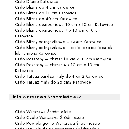
Dowiedz się więcej o Ciało Dłonie 
Ciało Dłonie Katowice
Dowiedz się więcej o Ciało
Ciało Blizna do 4 cm Katowice
Dowiedz się więcej o Ciał
Ciało Blizna do 10 cm Katowice
Dowiedz się więcej o Ciał
Ciało Blizna do 40 cm Katowice
Dowiedz
Ciało Blizna oparzeniowa 10 cm x 10 cm Katowice
Ciało Blizna oparzeniowa 4 x 10 cm x 10 cm
Dowiedz się więcej o Ciało Blizna oparzeniowa 
Katowice
Dowiedz się w
Ciało Blizny potrądzikowe – twarz Katowice
Ciało Blizny potrądzikowe – ciało: okolica łopatek
Dowiedz się więcej o Ciało Blizny po
lub ramiona Katowice
Dowiedz 
Ciało Rozstępy – obszar 10 cm x 10 cm Katowice
Ciało Rozstępy – obszar 4 x 10 cm x 10 cm
Dowiedz się więcej o Ciało Rozstępy – obszar 4
Katowice
Dowiedz się 
Ciało Tatuaż bardzo mały do 4 cm2 Katowice
Dowiedz się więcej
Ciało Tatuaż mały do 25 cm2 Katowice
Ciało Warszawa Śródmieście
Kliknij, aby rozwinąć i zobaczyć zabiegi dla Ciało Warsz
Dowiedz się więcej o Ciało 
Ciało Warszawa Śródmieście
Zabiegi dla Ciało Warszawa Śródmieście
Dowiedz się więcej o 
Ciało Czoło Warszawa Śródmieście
Dowiedz się w
Ciało Powieki górne Warszawa Śródmieście
Dowiedz się wi