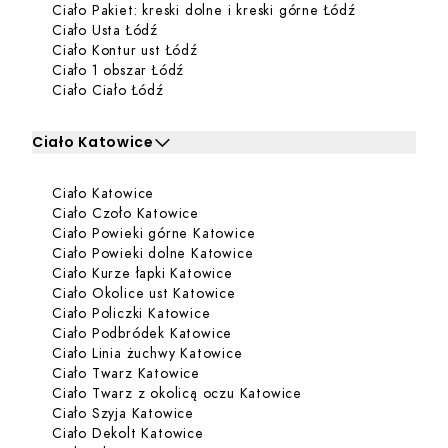
Dowiedz się w
Ciało Pakiet: kreski dolne i kreski górne Łódź
Dowiedz się więcej o Ciało Usta Łódź
Ciało Usta Łódź
Dowiedz się więcej o Ciało Kontur u
Ciało Kontur ust Łódź
Dowiedz się więcej o Ciało 1 obszar Ł
Ciało 1 obszar Łódź
Dowiedz się więcej o Ciało Ciało Łódź
Ciało Ciało Łódź
Ciało Katowice
Kliknij, aby rozwinąć i zobaczyć zabiegi dla Ciało Katowi
Dowiedz się więcej o Ciało Katowice
Ciało Katowice
Zabiegi dla Ciało Katowice
Dowiedz się więcej o Ciało Czoło K
Ciało Czoło Katowice
Dowiedz się więcej o Ciało
Ciało Powieki górne Katowice
Dowiedz się więcej o Ciało 
Ciało Powieki dolne Katowice
Dowiedz się więcej o Ciało Kur
Ciało Kurze łapki Katowice
Dowiedz się więcej o Ciało Oko
Ciało Okolice ust Katowice
Dowiedz się więcej o Ciało Policzk
Ciało Policzki Katowice
Dowiedz się więcej o Ciało Po
Ciało Podbródek Katowice
Dowiedz się więcej o Ciało Li
Ciało Linia żuchwy Katowice
Dowiedz się więcej o Ciało Twarz K
Ciało Twarz Katowice
Dowiedz się więcej o
Ciało Twarz z okolicą oczu Katowice
Dowiedz się więcej o Ciało Szyja Ka
Ciało Szyja Katowice
Dowiedz się więcej o Ciało Dekolt 
Ciało Dekolt Katowice