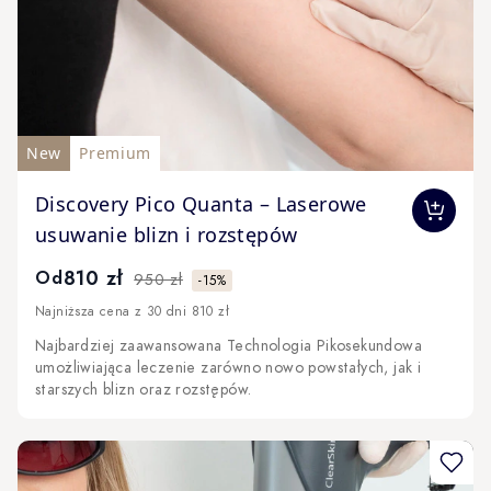
New
Premium
The price depends on the options chosen on the produc
Discovery Pico Quanta – Laserowe
usuwanie blizn i rozstępów
810 zł
Od
950 zł
-15%
Najniższa cena z 30 dni 810 zł
Najbardziej zaawansowana Technologia Pikosekundowa
umożliwiająca leczenie zarówno nowo powstałych, jak i
starszych blizn oraz rozstępów.