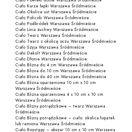
Ciało Powieki dolne Warszawa Śródmieście
Dowiedz się więce
Ciało Kurze łapki Warszawa Śródmieście
Dowiedz się więc
Ciało Okolice ust Warszawa Śródmieście
Dowiedz się więcej o
Ciało Policzki Warszawa Śródmieście
Dowiedz się więc
Ciało Podbródek Warszawa Śródmieście
Dowiedz się wię
Ciało Linia żuchwy Warszawa Śródmieście
Dowiedz się więcej o 
Ciało Twarz Warszawa Śródmieście
Dowiedz
Ciało Twarz z okolicą oczu Warszawa Śródmieście
Dowiedz się więcej o C
Ciało Szyja Warszawa Śródmieście
Dowiedz się więcej o
Ciało Dekolt Warszawa Śródmieście
Dowiedz się więcej o 
Ciało Dłonie Warszawa Śródmieście
Dowiedz się w
Ciało Blizna do 4 cm Warszawa Śródmieście
Dowiedz się 
Ciało Blizna do 10 cm Warszawa Śródmieście
Dowiedz się
Ciało Blizna do 40 cm Warszawa Śródmieście
Ciało Blizna oparzeniowa 10 cm x 10 cm
Dowiedz się więcej o Ciało Blizna
Warszawa Śródmieście
Ciało Blizna oparzeniowa 4 x 10 cm x 10 cm
Dowiedz się więcej o Ciało Blizna
Warszawa Śródmieście
Ciało Blizny potrądzikowe – twarz Warszawa
Dowiedz się więcej o Ciało Blizny potrądzik
Śródmieście
Ciało Blizny potrądzikowe – ciało: okolica łopatek
Dowiedz się więcej o C
lub ramiona Warszawa Śródmieście
Ciało Rozstępy – obszar 10 cm x 10 cm Warszawa