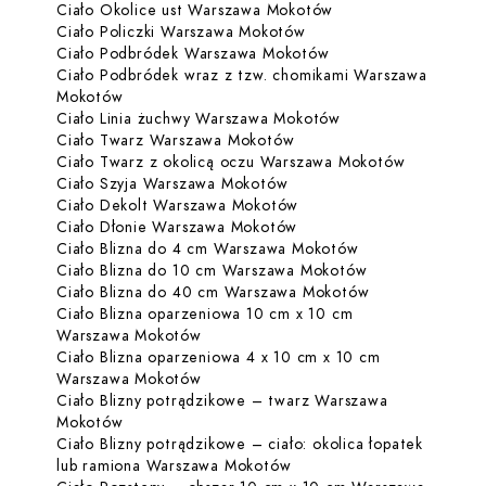
Dowiedz się więcej 
Ciało Okolice ust Warszawa Mokotów
Dowiedz się więcej o C
Ciało Policzki Warszawa Mokotów
Dowiedz się więcej 
Ciało Podbródek Warszawa Mokotów
Ciało Podbródek wraz z tzw. chomikami Warszawa
Dowiedz się więcej o Ciało Podbródek wraz z t
Mokotów
Dowiedz się więcej
Ciało Linia żuchwy Warszawa Mokotów
Dowiedz się więcej o Ci
Ciało Twarz Warszawa Mokotów
Dowiedz si
Ciało Twarz z okolicą oczu Warszawa Mokotów
Dowiedz się więcej o Cia
Ciało Szyja Warszawa Mokotów
Dowiedz się więcej o Ci
Ciało Dekolt Warszawa Mokotów
Dowiedz się więcej o Ci
Ciało Dłonie Warszawa Mokotów
Dowiedz się więc
Ciało Blizna do 4 cm Warszawa Mokotów
Dowiedz się wi
Ciało Blizna do 10 cm Warszawa Mokotów
Dowiedz się wi
Ciało Blizna do 40 cm Warszawa Mokotów
Ciało Blizna oparzeniowa 10 cm x 10 cm
Dowiedz się więcej o Ciało Blizna o
Warszawa Mokotów
Ciało Blizna oparzeniowa 4 x 10 cm x 10 cm
Dowiedz się więcej o Ciało Blizna o
Warszawa Mokotów
Ciało Blizny potrądzikowe – twarz Warszawa
Dowiedz się więcej o Ciało Blizny potrądzikow
Mokotów
Ciało Blizny potrądzikowe – ciało: okolica łopatek
Dowiedz się więcej o Ciał
lub ramiona Warszawa Mokotów