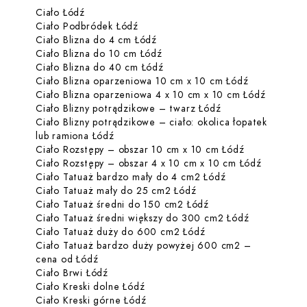
Dowiedz się więcej o Ciało Łódź
Ciało Łódź
Zabiegi dla Ciało Łódź
Dowiedz się więcej o Ciało Podbró
Ciało Podbródek Łódź
Dowiedz się więcej o Ciało Bli
Ciało Blizna do 4 cm Łódź
Dowiedz się więcej o Ciało Bl
Ciało Blizna do 10 cm Łódź
Dowiedz się więcej o Ciało Bl
Ciało Blizna do 40 cm Łódź
Dowiedz się 
Ciało Blizna oparzeniowa 10 cm x 10 cm Łódź
Dowiedz 
Ciało Blizna oparzeniowa 4 x 10 cm x 10 cm Łódź
Dowiedz się więce
Ciało Blizny potrądzikowe – twarz Łódź
Ciało Blizny potrądzikowe – ciało: okolica łopatek
Dowiedz się więcej o Ciało Blizny potrąd
lub ramiona Łódź
Dowiedz się 
Ciało Rozstępy – obszar 10 cm x 10 cm Łódź
Dowiedz s
Ciało Rozstępy – obszar 4 x 10 cm x 10 cm Łódź
Dowiedz się więc
Ciało Tatuaż bardzo mały do 4 cm2 Łódź
Dowiedz się więcej o C
Ciało Tatuaż mały do 25 cm2 Łódź
Dowiedz się więcej o
Ciało Tatuaż średni do 150 cm2 Łódź
Dowiedz się
Ciało Tatuaż średni większy do 300 cm2 Łódź
Dowiedz się więcej o
Ciało Tatuaż duży do 600 cm2 Łódź
Ciało Tatuaż bardzo duży powyżej 600 cm2 –
Dowiedz się więcej o Ciało Tatuaż bardzo 
cena od Łódź
Dowiedz się więcej o Ciało Brwi Łódź
Ciało Brwi Łódź
Dowiedz się więcej o Ciało Kreski
Ciało Kreski dolne Łódź
Dowiedz się więcej o Ciało Kreski
Ciało Kreski górne Łódź