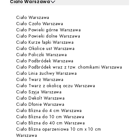
Ciało Warszawa
Kliknij, aby rozwinąć i zobaczyć zabiegi dla Ciało Warsz
Dowiedz się więcej o Ciało Warszawa
Ciało Warszawa
Zabiegi dla Ciało Warszawa
Dowiedz się więcej o Ciało Czoło 
Ciało Czoło Warszawa
Dowiedz się więcej o Ciał
Ciało Powieki górne Warszawa
Dowiedz się więcej o Ciało
Ciało Powieki dolne Warszawa
Dowiedz się więcej o Ciało Ku
Ciało Kurze łapki Warszawa
Dowiedz się więcej o Ciało O
Ciało Okolice ust Warszawa
Dowiedz się więcej o Ciało Polic
Ciało Policzki Warszawa
Dowiedz się więcej o Ciało P
Ciało Podbródek Warszawa
Dowiedz
Ciało Podbródek wraz z tzw. chomikami Warszawa
Dowiedz się więcej o Ciało 
Ciało Linia żuchwy Warszawa
Dowiedz się więcej o Ciało Twarz 
Ciało Twarz Warszawa
Dowiedz się więcej 
Ciało Twarz z okolicą oczu Warszawa
Dowiedz się więcej o Ciało Szyja W
Ciało Szyja Warszawa
Dowiedz się więcej o Ciało Dekol
Ciało Dekolt Warszawa
Dowiedz się więcej o Ciało Dłonie
Ciało Dłonie Warszawa
Dowiedz się więcej o Ciał
Ciało Blizna do 4 cm Warszawa
Dowiedz się więcej o Cia
Ciało Blizna do 10 cm Warszawa
Dowiedz się więcej o Cia
Ciało Blizna do 40 cm Warszawa
Ciało Blizna oparzeniowa 10 cm x 10 cm
Dowiedz się więcej o Ciało Blizna oparzeniowa
Warszawa