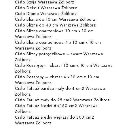
Dowiedz się więcej o Ciało
Ciało Szyja Warszawa Żoliborz
Dowiedz się więcej o Ciał
Ciało Dekolt Warszawa Żoliborz
Dowiedz się więcej o Ciał
Ciało Dłonie Warszawa Żoliborz
Dowiedz się więc
Ciało Blizna do 10 cm Warszawa Żoliborz
Dowiedz się więc
Ciało Blizna do 40 cm Warszawa Żoliborz
Ciało Blizna oparzeniowa 10 cm x 10 cm
Dowiedz się więcej o Ciało Blizna opa
Warszawa Żoliborz
Ciało Blizna oparzeniowa 4 x 10 cm x 10 cm
Dowiedz się więcej o Ciało Blizna opa
Warszawa Żoliborz
Ciało Blizny potrądzikowe – twarz Warszawa
Dowiedz się więcej o Ciało Blizny potrądzikowe 
Żoliborz
Ciało Rozstępy – obszar 10 cm x 10 cm Warszawa
Dowiedz się więcej o Ciało Rozstępy – obszar 10
Żoliborz
Ciało Rozstępy – obszar 4 x 10 cm x 10 cm
Dowiedz się więcej o Ciało Rozstępy –
Warszawa Żoliborz
Ciało Tatuaż bardzo mały do 4 cm2 Warszawa
Dowiedz się więcej o Ciało Tatuaż bardzo mały d
Żoliborz
Dowiedz s
Ciało Tatuaż mały do 25 cm2 Warszawa Żoliborz
Ciało Tatuaż średni do 150 cm2 Warszawa
Dowiedz się więcej o Ciało Tatuaż średni do 150
Żoliborz
Ciało Tatuaż średni większy do 300 cm2
Dowiedz się więcej o Ciało Tatuaż śre
Warszawa Żoliborz