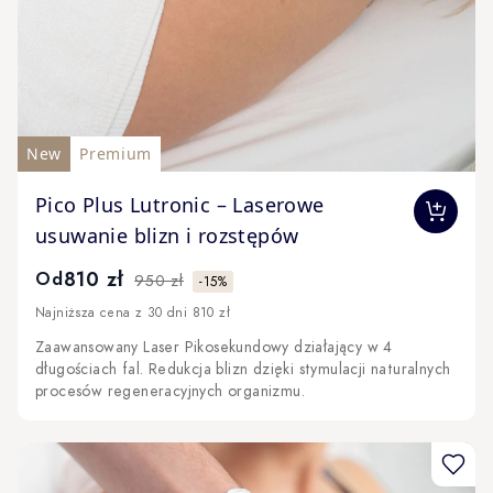
New
Premium
The price depends on the options chosen on the produc
Pico Plus Lutronic – Laserowe
usuwanie blizn i rozstępów
810 zł
Od
950 zł
-15%
Najniższa cena z 30 dni 810 zł
Zaawansowany Laser Pikosekundowy działający w 4
długościach fal. Redukcja blizn dzięki stymulacji naturalnych
procesów regeneracyjnych organizmu.