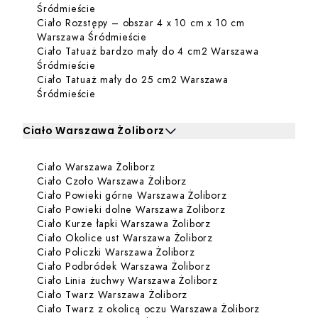
Dowiedz się więcej o Ciało Rozstępy – obsza
Śródmieście
Ciało Rozstępy – obszar 4 x 10 cm x 10 cm
Dowiedz się więcej o Ciało Rozstę
Warszawa Śródmieście
Ciało Tatuaż bardzo mały do 4 cm2 Warszawa
Dowiedz się więcej o Ciało Tatuaż bardzo m
Śródmieście
Ciało Tatuaż mały do 25 cm2 Warszawa
Dowiedz się więcej o Ciało Tatuaż mały do 
Śródmieście
Ciało Warszawa Żoliborz
Kliknij, aby rozwinąć i zobaczyć zabiegi dla Ciało Warsz
Dowiedz się więcej o Ciało Warsz
Ciało Warszawa Żoliborz
Zabiegi dla Ciało Warszawa Żoliborz
Dowiedz się więcej o Ciał
Ciało Czoło Warszawa Żoliborz
Dowiedz się więce
Ciało Powieki górne Warszawa Żoliborz
Dowiedz się więcej
Ciało Powieki dolne Warszawa Żoliborz
Dowiedz się więcej o 
Ciało Kurze łapki Warszawa Żoliborz
Dowiedz się więcej o
Ciało Okolice ust Warszawa Żoliborz
Dowiedz się więcej o Cia
Ciało Policzki Warszawa Żoliborz
Dowiedz się więcej o
Ciało Podbródek Warszawa Żoliborz
Dowiedz się więcej o
Ciało Linia żuchwy Warszawa Żoliborz
Dowiedz się więcej o Ciał
Ciało Twarz Warszawa Żoliborz
Dowiedz się
Ciało Twarz z okolicą oczu Warszawa Żoliborz