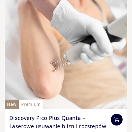
New
Premium
The price depends on the options chosen on the produc
Discovery Pico Plus Quanta –
Laserowe usuwanie blizn i rozstępów