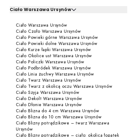
Ciało Warszawa Ursynów
Kliknij, aby rozwinąć i zobaczyć zabiegi dla Ciało Warsz
Dowiedz się więcej o Ciało Wars
Ciało Warszawa Ursynów
Zabiegi dla Ciało Warszawa Ursynów
Dowiedz się więcej o Cia
Ciało Czoło Warszawa Ursynów
Dowiedz się więce
Ciało Powieki górne Warszawa Ursynów
Dowiedz się więce
Ciało Powieki dolne Warszawa Ursynów
Dowiedz się więcej o
Ciało Kurze łapki Warszawa Ursynów
Dowiedz się więcej o
Ciało Okolice ust Warszawa Ursynów
Dowiedz się więcej o Cia
Ciało Policzki Warszawa Ursynów
Dowiedz się więcej o
Ciało Podbródek Warszawa Ursynów
Dowiedz się więcej 
Ciało Linia żuchwy Warszawa Ursynów
Dowiedz się więcej o Cia
Ciało Twarz Warszawa Ursynów
Dowiedz się
Ciało Twarz z okolicą oczu Warszawa Ursynów
Dowiedz się więcej o Ciało
Ciało Szyja Warszawa Ursynów
Dowiedz się więcej o Cia
Ciało Dekolt Warszawa Ursynów
Dowiedz się więcej o Cia
Ciało Dłonie Warszawa Ursynów
Dowiedz się więce
Ciało Blizna do 4 cm Warszawa Ursynów
Dowiedz się wię
Ciało Blizna do 10 cm Warszawa Ursynów
Ciało Blizny potrądzikowe – twarz Warszawa
Dowiedz się więcej o Ciało Blizny potrądzikowe
Ursynów
Ciało Blizny potrądzikowe – ciało: okolica łopatek