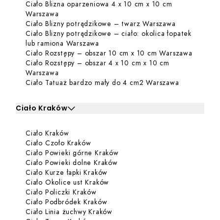
Ciało Blizna oparzeniowa 4 x 10 cm x 10 cm
Dowiedz się więcej o Ciało Blizna oparzeniowa
Warszawa
Dowiedz się 
Ciało Blizny potrądzikowe – twarz Warszawa
Ciało Blizny potrądzikowe – ciało: okolica łopatek
Dowiedz się więcej o Ciało Blizny p
lub ramiona Warszawa
Dowiedz
Ciało Rozstępy – obszar 10 cm x 10 cm Warszawa
Ciało Rozstępy – obszar 4 x 10 cm x 10 cm
Dowiedz się więcej o Ciało Rozstępy – obszar 
Warszawa
Dowiedz się
Ciało Tatuaż bardzo mały do 4 cm2 Warszawa
Ciało Kraków
Kliknij, aby rozwinąć i zobaczyć zabiegi dla Ciało Kraków
Dowiedz się więcej o Ciało Kraków
Ciało Kraków
Zabiegi dla Ciało Kraków
Dowiedz się więcej o Ciało Czoło Kra
Ciało Czoło Kraków
Dowiedz się więcej o Ciało P
Ciało Powieki górne Kraków
Dowiedz się więcej o Ciało Po
Ciało Powieki dolne Kraków
Dowiedz się więcej o Ciało Kurze
Ciało Kurze łapki Kraków
Dowiedz się więcej o Ciało Okol
Ciało Okolice ust Kraków
Dowiedz się więcej o Ciało Policzki
Ciało Policzki Kraków
Dowiedz się więcej o Ciało Podb
Ciało Podbródek Kraków
Dowiedz się więcej o Ciało Lin
Ciało Linia żuchwy Kraków