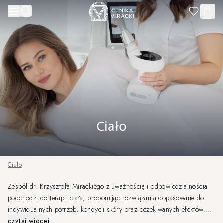
Przejdź do treści
Ciało
Ciało
Zespół dr. Krzysztofa Mirackiego z uważnością i odpowiedzialnością
podchodzi do terapii ciała, proponując rozwiązania dopasowane do
indywidualnych potrzeb, kondycji skóry oraz oczekiwanych efektów.
Dzięki doświadczeniu naszych Specjalistów oraz nowoczesnym
czytaj więcej