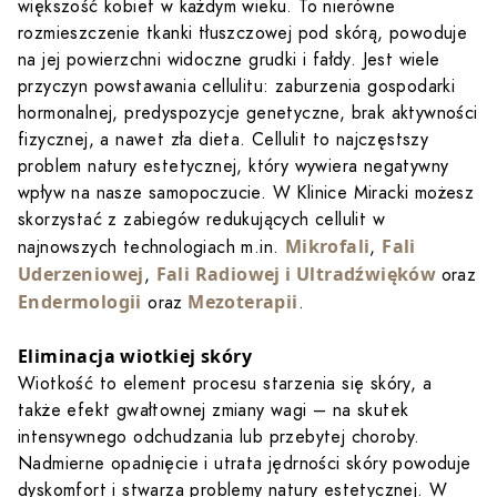
większość kobiet w każdym wieku. To nierówne
rozmieszczenie tkanki tłuszczowej pod skórą, powoduje
na jej powierzchni widoczne grudki i fałdy. Jest wiele
przyczyn powstawania cellulitu: zaburzenia gospodarki
hormonalnej, predyspozycje genetyczne, brak aktywności
fizycznej, a nawet zła dieta. Cellulit to najczęstszy
problem natury estetycznej, który wywiera negatywny
wpływ na nasze samopoczucie. W Klinice Miracki możesz
skorzystać z zabiegów redukujących cellulit w
Mikrofali
Fali
najnowszych technologiach m.in.
,
Uderzeniowej
Fali Radiowej i Ultradźwięków
,
oraz
Endermologii
Mezoterapii
oraz
.
Eliminacja wiotkiej skóry
Wiotkość to element procesu starzenia się skóry, a
także efekt gwałtownej zmiany wagi – na skutek
intensywnego odchudzania lub przebytej choroby.
Nadmierne opadnięcie i utrata jędrności skóry powoduje
dyskomfort i stwarza problemy natury estetycznej. W