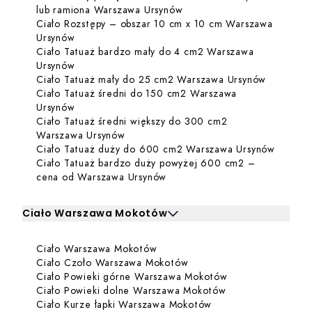
Dowiedz się więcej o Ciało
lub ramiona Warszawa Ursynów
Ciało Rozstępy – obszar 10 cm x 10 cm Warszawa
Dowiedz się więcej o Ciało Rozstępy – obszar 1
Ursynów
Ciało Tatuaż bardzo mały do 4 cm2 Warszawa
Dowiedz się więcej o Ciało Tatuaż bardzo mały 
Ursynów
Dowiedz s
Ciało Tatuaż mały do 25 cm2 Warszawa Ursynów
Ciało Tatuaż średni do 150 cm2 Warszawa
Dowiedz się więcej o Ciało Tatuaż średni do 15
Ursynów
Ciało Tatuaż średni większy do 300 cm2
Dowiedz się więcej o Ciało Tatuaż śr
Warszawa Ursynów
Dowiedz
Ciało Tatuaż duży do 600 cm2 Warszawa Ursynów
Ciało Tatuaż bardzo duży powyżej 600 cm2 –
Dowiedz się więcej o Ciało T
cena od Warszawa Ursynów
Ciało Warszawa Mokotów
Kliknij, aby rozwinąć i zobaczyć zabiegi dla Ciało Wars
Dowiedz się więcej o Ciało Wa
Ciało Warszawa Mokotów
Zabiegi dla Ciało Warszawa Mokotów
Dowiedz się więcej o Ci
Ciało Czoło Warszawa Mokotów
Dowiedz się więc
Ciało Powieki górne Warszawa Mokotów
Dowiedz się więc
Ciało Powieki dolne Warszawa Mokotów
Dowiedz się więcej 
Ciało Kurze łapki Warszawa Mokotów