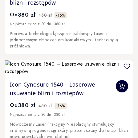
blizn i rozstępów
380 zł
Od
450 zł
-16%
Najniższa cena z 30 dni 380 zł
Pierwsza technologia łącząca nieablacyjny Laser z
jednoczesnym chłodzeniem kontaktowym i technologią
próżniową.
The price depends on the options chosen on the produc
Icon Cynosure 1540 – Laserowe
usuwanie blizn i rozstępów
380 zł
Od
450 zł
-16%
Najniższa cena z 30 dni 380 zł
Nowoczesny Laser Frakcyjny Nieablacyjny stymulujący
intensywną regenerację skóry, przeznaczony do terapii blizn
nowo powstałych i wieloletnich.