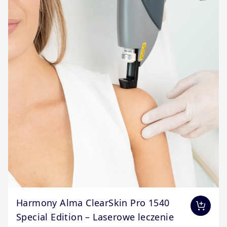
The price depends on the options chosen on the produc
Harmony Alma ClearSkin Pro 1540
Special Edition – Laserowe leczenie