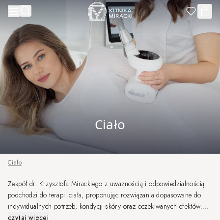
Przejdź do treści
Ciało
Ciało
Zespół dr. Krzysztofa Mirackiego z uważnością i odpowiedzialnością
podchodzi do terapii ciała, proponując rozwiązania dopasowane do
indywidualnych potrzeb, kondycji skóry oraz oczekiwanych efektów.
Dzięki doświadczeniu naszych Specjalistów oraz nowoczesnym
czytaj więcej