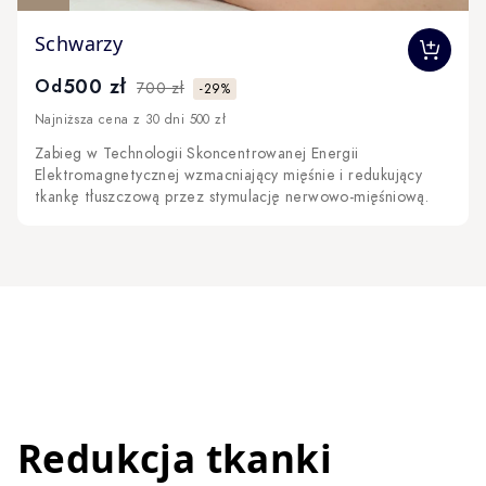
The price depends on the options chosen on the produc
Schwarzy
500 zł
Od
700 zł
-29%
Najniższa cena z 30 dni 500 zł
Zabieg w Technologii Skoncentrowanej Energii
Elektromagnetycznej wzmacniający mięśnie i redukujący
tkankę tłuszczową przez stymulację nerwowo-mięśniową.
Redukcja tkanki