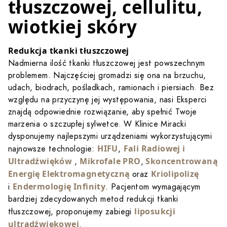
tłuszczowej, cellulitu,
wiotkiej skóry
Redukcja tkanki tłuszczowej
Nadmierna ilość tkanki tłuszczowej jest powszechnym
problemem. Najczęściej gromadzi się ona na brzuchu,
udach, biodrach, pośladkach, ramionach i piersiach. Bez
względu na przyczynę jej występowania, nasi Eksperci
znajdą odpowiednie rozwiązanie, aby spełnić Twoje
marzenia o szczupłej sylwetce. W Klinice Miracki
dysponujemy najlepszymi urządzeniami wykorzystującymi
HIFU
Fali Radiowej i
najnowsze technologie:
,
Ultradźwięków
Mikrofale PRO
Skoncentrowaną
,
,
Energię Elektromagnetyczną
Kriolipolizę
oraz
Endermologię Infinity
i
. Pacjentom wymagającym
bardziej zdecydowanych metod redukcji tkanki
liposukcji
tłuszczowej, proponujemy zabiegi
ultradźwiękowej
.