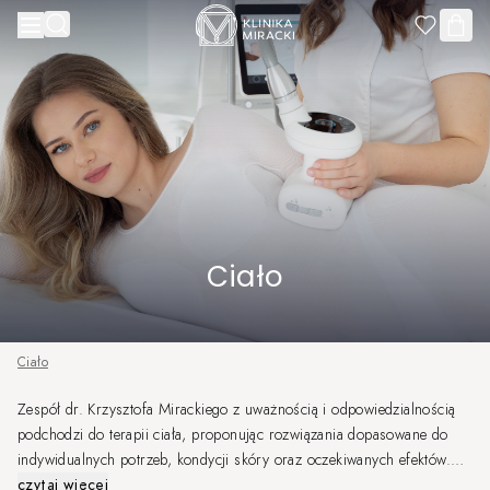
Przejdź do treści
Ciało
Ciało
Zespół dr. Krzysztofa Mirackiego z uważnością i odpowiedzialnością
podchodzi do terapii ciała, proponując rozwiązania dopasowane do
indywidualnych potrzeb, kondycji skóry oraz oczekiwanych efektów.
Dzięki doświadczeniu naszych Specjalistów oraz nowoczesnym
czytaj więcej