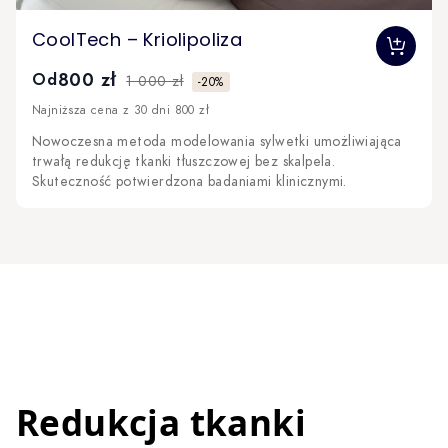
The price depends on the options chosen on the produc
CoolTech – Kriolipoliza
800 zł
Od
1 000 zł
-20%
Najniższa cena z 30 dni 800 zł
Nowoczesna metoda modelowania sylwetki umożliwiająca
trwałą redukcję tkanki tłuszczowej bez skalpela.
Skuteczność potwierdzona badaniami klinicznymi.
Redukcja tkanki