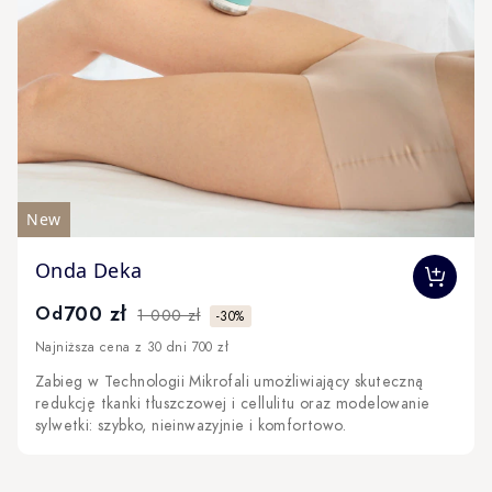
New
The price depends on the options chosen on the produc
Onda Deka
700 zł
Od
1 000 zł
-30%
Najniższa cena z 30 dni 700 zł
Zabieg w Technologii Mikrofali umożliwiający skuteczną
redukcję tkanki tłuszczowej i cellulitu oraz modelowanie
sylwetki: szybko, nieinwazyjnie i komfortowo.