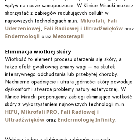
wpływ na nasze samopoczucie. W Klinice Miracki możesz
skorzystać z zabiegów redukujących cellulit w
Mikrofali
Fali
najnowszych technologiach m.in.
,
Uderzeniowej
Fali Radiowej i Ultradźwięków
,
oraz
Endermologii
Mezoterapii
oraz
.
Eliminacja wiotkiej skóry
Wiotkość to element procesu starzenia się skóry, a
także efekt gwałtownej zmiany wagi – na skutek
intensywnego odchudzania lub przebytej choroby.
Nadmierne opadnięcie i utrata jędrności skóry powoduje
dyskomfort i stwarza problemy natury estetycznej. W
Klinice Miracki proponujemy zabiegi eliminujące wiotkość
skóry z wykorzystaniem najnowszych technologii m.in.
HIFU
Mikrofali PRO
Fali Radiowej i
,
,
Ultradźwięków
Endermologię Infinity
oraz
.
Wybierz jeden z ulubionych zabiegów naszych