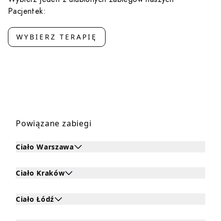
Pacjentek:
WYBIERZ TERAPIĘ
Powiązane zabiegi
Ciało Warszawa
Kliknij, aby rozwinąć i zobaczyć zabiegi dla Ciało Warsza
Ciało Kraków
Kliknij, aby rozwinąć i zobaczyć zabiegi dla Ciało Kraków
Ciało Łódź
Kliknij, aby rozwinąć i zobaczyć zabiegi dla Ciało Łódź