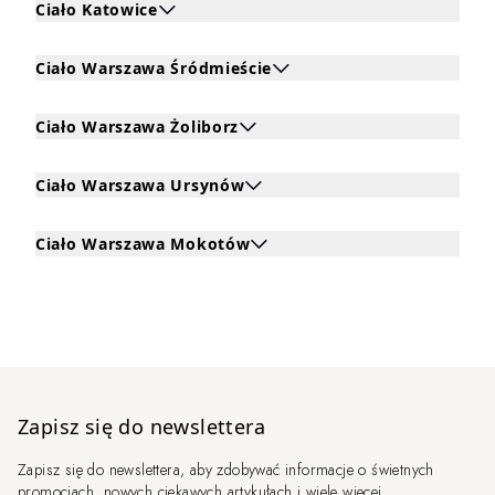
Ciało Katowice
Kliknij, aby rozwinąć i zobaczyć zabiegi dla Ciało Katowic
Ciało Warszawa Śródmieście
Kliknij, aby rozwinąć i zobaczyć zabiegi dla Ciało Warsz
Ciało Warszawa Żoliborz
Kliknij, aby rozwinąć i zobaczyć zabiegi dla Ciało Warsza
Ciało Warszawa Ursynów
Kliknij, aby rozwinąć i zobaczyć zabiegi dla Ciało Warsz
Ciało Warszawa Mokotów
Kliknij, aby rozwinąć i zobaczyć zabiegi dla Ciało Wars
Zapisz się do newslettera
Zapisz się do newslettera, aby zdobywać informacje o świetnych
promocjach, nowych ciekawych artykułach i wiele więcej.