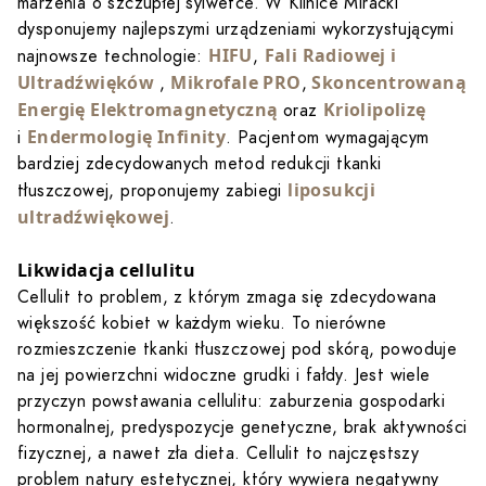
marzenia o szczupłej sylwetce. W Klinice Miracki
dysponujemy najlepszymi urządzeniami wykorzystującymi
HIFU
Fali Radiowej i
najnowsze technologie:
,
Ultradźwięków
Mikrofale PRO
Skoncentrowaną
,
,
Energię Elektromagnetyczną
Kriolipolizę
oraz
Endermologię Infinity
i
. Pacjentom wymagającym
bardziej zdecydowanych metod redukcji tkanki
liposukcji
tłuszczowej, proponujemy zabiegi
ultradźwiękowej
.
Likwidacja cellulitu
Cellulit to problem, z którym zmaga się zdecydowana
większość kobiet w każdym wieku. To nierówne
rozmieszczenie tkanki tłuszczowej pod skórą, powoduje
na jej powierzchni widoczne grudki i fałdy. Jest wiele
przyczyn powstawania cellulitu: zaburzenia gospodarki
hormonalnej, predyspozycje genetyczne, brak aktywności
fizycznej, a nawet zła dieta. Cellulit to najczęstszy
problem natury estetycznej, który wywiera negatywny