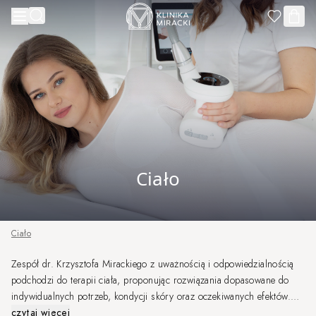
Przejdź do treści
Ciało
Ciało
Zespół dr. Krzysztofa Mirackiego z uważnością i odpowiedzialnością
podchodzi do terapii ciała, proponując rozwiązania dopasowane do
indywidualnych potrzeb, kondycji skóry oraz oczekiwanych efektów.
Dzięki doświadczeniu naszych Specjalistów oraz nowoczesnym
czytaj więcej