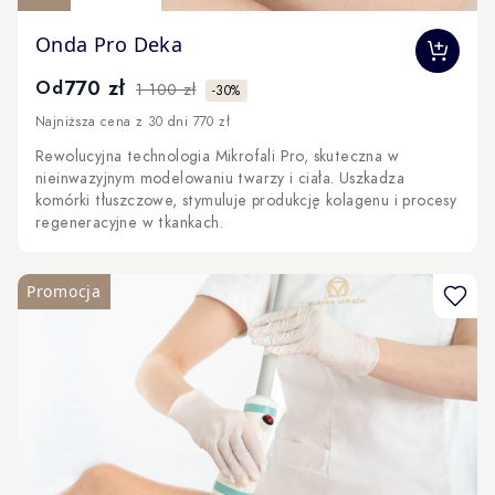
The price depends on the options chosen on the produc
Onda Pro Deka
770 zł
Od
1 100 zł
-30%
Najniższa cena z 30 dni 770 zł
Rewolucyjna technologia Mikrofali Pro, skuteczna w
nieinwazyjnym modelowaniu twarzy i ciała. Uszkadza
komórki tłuszczowe, stymuluje produkcję kolagenu i procesy
regeneracyjne w tkankach.
Promocja