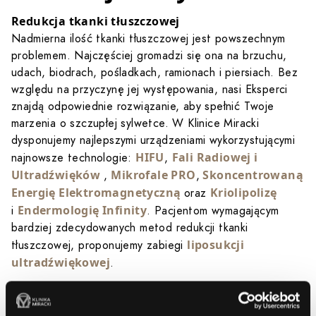
Redukcja tkanki tłuszczowej
Nadmierna ilość tkanki tłuszczowej jest powszechnym
problemem. Najczęściej gromadzi się ona na brzuchu,
udach, biodrach, pośladkach, ramionach i piersiach. Bez
względu na przyczynę jej występowania, nasi Eksperci
znajdą odpowiednie rozwiązanie, aby spełnić Twoje
marzenia o szczupłej sylwetce. W Klinice Miracki
dysponujemy najlepszymi urządzeniami wykorzystującymi
HIFU
Fali Radiowej i
najnowsze technologie:
,
Ultradźwięków
Mikrofale PRO
Skoncentrowaną
,
,
Energię Elektromagnetyczną
Kriolipolizę
oraz
Endermologię Infinity
i
. Pacjentom wymagającym
bardziej zdecydowanych metod redukcji tkanki
liposukcji
tłuszczowej, proponujemy zabiegi
ultradźwiękowej
.
Likwidacja cellulitu
Cellulit to problem, z którym zmaga się zdecydowana