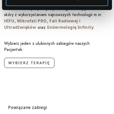
dyskomfort i stwarza problemy natury estetycznej. W
Klinice Miracki proponujemy zabiegi eliminujące wiotkość
skóry z wykorzystaniem najnowszych technologii m.in.
HIFU
Mikrofali PRO
Fali Radiowej i
,
,
Ultradźwięków
Endermologię Infinity
oraz
.
Wybierz jeden z ulubionych zabiegów naszych
Pacjentek:
WYBIERZ TERAPIĘ
Powiązane zabiegi