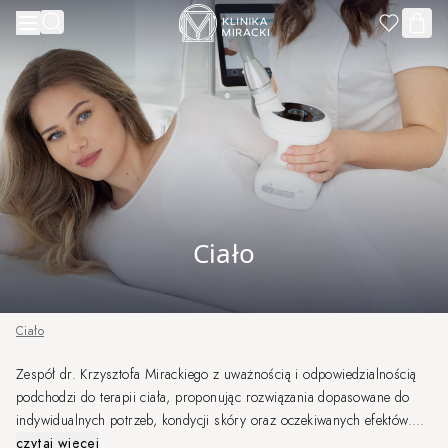
Przejdź do treści
Ciało
Ciało
Zespół dr. Krzysztofa Mirackiego z uważnością i odpowiedzialnością
podchodzi do terapii ciała, proponując rozwiązania dopasowane do
indywidualnych potrzeb, kondycji skóry oraz oczekiwanych efektów.
Dzięki doświadczeniu naszych Specjalistów oraz nowoczesnym
czytaj więcej