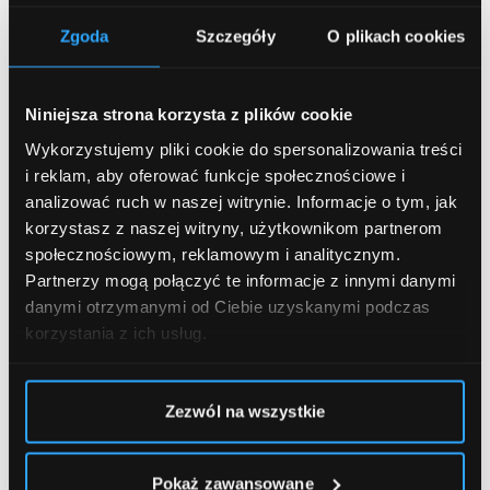
większość kobiet w każdym wieku. To nierówne
Zgoda
Szczegóły
O plikach cookies
rozmieszczenie tkanki tłuszczowej pod skórą, powoduje
na jej powierzchni widoczne grudki i fałdy. Jest wiele
przyczyn powstawania cellulitu: zaburzenia gospodarki
Niniejsza strona korzysta z plików cookie
hormonalnej, predyspozycje genetyczne, brak aktywności
Wykorzystujemy pliki cookie do spersonalizowania treści
fizycznej, a nawet zła dieta. Cellulit to najczęstszy
i reklam, aby oferować funkcje społecznościowe i
problem natury estetycznej, który wywiera negatywny
analizować ruch w naszej witrynie.
Informacje o tym, jak
wpływ na nasze samopoczucie. W Klinice Miracki możesz
korzystasz z naszej witryny, użytkownikom partnerom
skorzystać z zabiegów redukujących cellulit w
społecznościowym, reklamowym i analitycznym.
Mikrofali
Fali
najnowszych technologiach m.in.
,
Partnerzy mogą połączyć te informacje z innymi danymi
Uderzeniowej
Fali Radiowej i Ultradźwięków
,
oraz
danymi otrzymanymi od Ciebie uzyskanymi podczas
Endermologii
Mezoterapii
oraz
.
korzystania z ich usług.
Eliminacja wiotkiej skóry
Wiotkość to element procesu starzenia się skóry, a
Zezwól na wszystkie
także efekt gwałtownej zmiany wagi – na skutek
intensywnego odchudzania lub przebytej choroby.
Nadmierne opadnięcie i utrata jędrności skóry powoduje
Pokaż zawansowane