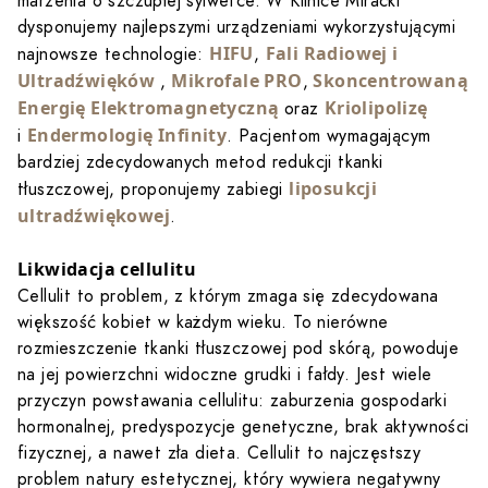
marzenia o szczupłej sylwetce. W Klinice Miracki
dysponujemy najlepszymi urządzeniami wykorzystującymi
HIFU
Fali Radiowej i
najnowsze technologie:
,
Ultradźwięków
Mikrofale PRO
Skoncentrowaną
,
,
Energię Elektromagnetyczną
Kriolipolizę
oraz
Endermologię Infinity
i
. Pacjentom wymagającym
bardziej zdecydowanych metod redukcji tkanki
liposukcji
tłuszczowej, proponujemy zabiegi
ultradźwiękowej
.
Likwidacja cellulitu
Cellulit to problem, z którym zmaga się zdecydowana
większość kobiet w każdym wieku. To nierówne
rozmieszczenie tkanki tłuszczowej pod skórą, powoduje
na jej powierzchni widoczne grudki i fałdy. Jest wiele
przyczyn powstawania cellulitu: zaburzenia gospodarki
hormonalnej, predyspozycje genetyczne, brak aktywności
fizycznej, a nawet zła dieta. Cellulit to najczęstszy
problem natury estetycznej, który wywiera negatywny