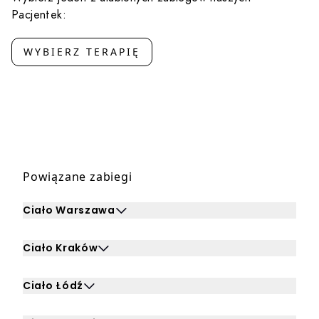
Pacjentek:
WYBIERZ TERAPIĘ
Powiązane zabiegi
Ciało Warszawa
Kliknij, aby rozwinąć i zobaczyć zabiegi dla Ciało Warsza
Ciało Kraków
Kliknij, aby rozwinąć i zobaczyć zabiegi dla Ciało Kraków
Ciało Łódź
Kliknij, aby rozwinąć i zobaczyć zabiegi dla Ciało Łódź