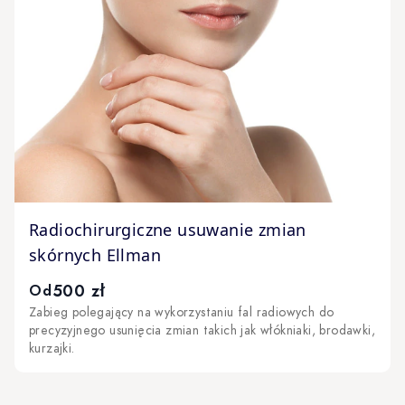
The price depends on the options chosen on the produc
Radiochirurgiczne usuwanie zmian
skórnych Ellman
500 zł
Od
Zabieg polegający na wykorzystaniu fal radiowych do
precyzyjnego usunięcia zmian takich jak włókniaki, brodawki,
kurzajki.