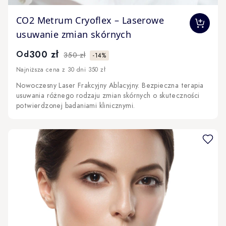
The price depends on the options chosen on the produc
CO2 Metrum Cryoflex – Laserowe
usuwanie zmian skórnych
300 zł
Od
350 zł
-14%
Najniższa cena z 30 dni 350 zł
Nowoczesny Laser Frakcyjny Ablacyjny. Bezpieczna terapia
usuwania różnego rodzaju zmian skórnych o skuteczności
potwierdzonej badaniami klinicznymi.