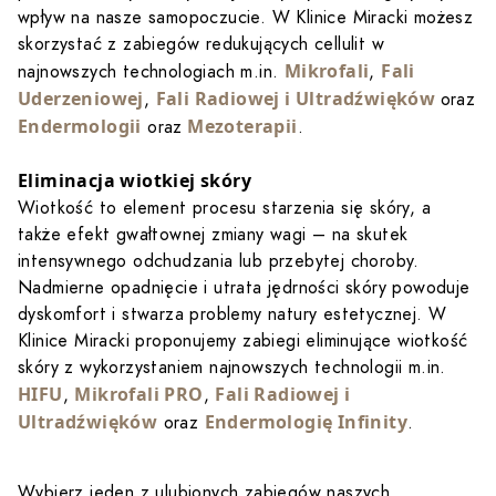
wpływ na nasze samopoczucie. W Klinice Miracki możesz
skorzystać z zabiegów redukujących cellulit w
Mikrofali
Fali
najnowszych technologiach m.in.
,
Uderzeniowej
Fali Radiowej i Ultradźwięków
,
oraz
Endermologii
Mezoterapii
oraz
.
Eliminacja wiotkiej skóry
Wiotkość to element procesu starzenia się skóry, a
także efekt gwałtownej zmiany wagi – na skutek
intensywnego odchudzania lub przebytej choroby.
Nadmierne opadnięcie i utrata jędrności skóry powoduje
dyskomfort i stwarza problemy natury estetycznej. W
Klinice Miracki proponujemy zabiegi eliminujące wiotkość
skóry z wykorzystaniem najnowszych technologii m.in.
HIFU
Mikrofali PRO
Fali Radiowej i
,
,
Ultradźwięków
Endermologię Infinity
oraz
.
Wybierz jeden z ulubionych zabiegów naszych