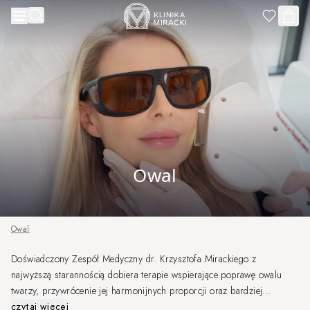
Przejdź do treści
Owal
Owal
Doświadczony Zespół Medyczny dr. Krzysztofa Mirackiego z
najwyższą starannością dobiera terapie wspierające poprawę owalu
twarzy, przywrócenie jej harmonijnych proporcji oraz bardziej
wypoczętego wyglądu. Każda terapia planowana jest indywidualnie, w
czytaj więcej