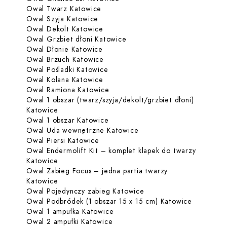
Dowiedz się więcej o Owal Twarz K
Owal Twarz Katowice
Dowiedz się więcej o Owal Szyja Ka
Owal Szyja Katowice
Dowiedz się więcej o Owal Dekolt 
Owal Dekolt Katowice
Dowiedz się więcej o Owal G
Owal Grzbiet dłoni Katowice
Dowiedz się więcej o Owal Dłonie 
Owal Dłonie Katowice
Dowiedz się więcej o Owal Brzuch 
Owal Brzuch Katowice
Dowiedz się więcej o Owal Poślad
Owal Pośladki Katowice
Dowiedz się więcej o Owal Kolana 
Owal Kolana Katowice
Dowiedz się więcej o Owal Ramio
Owal Ramiona Katowice
Owal 1 obszar (twarz/szyja/dekolt/grzbiet dłoni)
Dowiedz się więcej o Owal 1 obszar (twarz/szyja
Katowice
Dowiedz się więcej o Owal 1 obsz
Owal 1 obszar Katowice
Dowiedz się więcej o Ow
Owal Uda wewnętrzne Katowice
Dowiedz się więcej o Owal Piersi Ka
Owal Piersi Katowice
Owal Endermolift Kit – komplet klapek do twarzy
Dowiedz się więcej o Owal Endermolift Kit – ko
Katowice
Owal Zabieg Focus – jedna partia twarzy
Dowiedz się więcej o Owal Zabieg Focus – jedna
Katowice
Dowiedz się więcej o O
Owal Pojedynczy zabieg Katowice
Dowiedz s
Owal Podbródek (1 obszar 15 x 15 cm) Katowice
Dowiedz się więcej o Owal 1 am
Owal 1 ampułka Katowice
Dowiedz się więcej o Owal 2 amp
Owal 2 ampułki Katowice