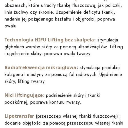
obszarach, które utraciły tkankę tłuszczową, jak policzki,
linia żuchwy czy skronie. Uzupełnienie deficytu tkanki,
nadanie jej pożądanego kształtu i objętości, poprawa
owalu.
Technologia HIFU Lifting bez skalpela
:
stymulacja
głębokich warstw skóry za pomocą ultradźwięków. Lifting
i ujędrnienie skóry, poprawa owalu twarzy.
Radiofrekwencja mikroigłowa
:
stymulacja produkcji
kolagenu i elastyny za pomocą fal radiowych. Ujędrnienie
skóry, lifting twarzy.
Nici liftingujące
: podniesienie skóry i tkanki
podskórnej, poprawa konturu twarzy.
Lipotransfer
(przeszczep własnej tkanki tłuszczowej):
dodanie objętości za pomocą przeszczepu własnej tkanki