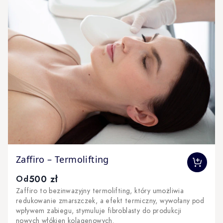
The price depends on the options chosen on the produc
Zaffiro – Termolifting
500 zł
Od
Zaffiro to bezinwazyjny termolifting, który umożliwia
redukowanie zmarszczek, a efekt termiczny, wywołany pod
wpływem zabiegu, stymuluje fibroblasty do produkcji
nowych włókien kolagenowych.