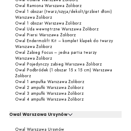
Dowiedz się więcej o O
Owal Ramiona Warszawa Żoliborz
Owal 1 obszar (twarz/szyja/dekolt/grzbiet dłoni)
Dowiedz się więcej o Owal 1 obszar (tw
Warszawa Żoliborz
Dowiedz się więcej o Ow
Owal 1 obszar Warszawa Żoliborz
Dowiedz się wi
Owal Uda wewnętrzne Warszawa Żoliborz
Dowiedz się więcej o Owal 
Owal Piersi Warszawa Żoliborz
Owal Endermolift Kit – komplet klapek do twarzy
Dowiedz się więcej o Owal Endermolift
Warszawa Żoliborz
Owal Zabieg Focus – jedna partia twarzy
Dowiedz się więcej o Owal Zabieg Focu
Warszawa Żoliborz
Dowiedz się w
Owal Pojedynczy zabieg Warszawa Żoliborz
Owal Podbródek (1 obszar 15 x 15 cm) Warszawa
Dowiedz się więcej o Owal Podbródek (1 obszar 1
Żoliborz
Dowiedz się więcej o 
Owal 1 ampułka Warszawa Żoliborz
Dowiedz się więcej o O
Owal 2 ampułki Warszawa Żoliborz
Dowiedz się więcej o O
Owal 3 ampułki Warszawa Żoliborz
Dowiedz się więcej o O
Owal 4 ampułki Warszawa Żoliborz
Owal Warszawa Ursynów
Kliknij, aby rozwinąć i zobaczyć zabiegi dla Owal Warsz
Dowiedz się więcej o Owal Wars
Owal Warszawa Ursynów
Zabiegi dla Owal Warszawa Ursynów