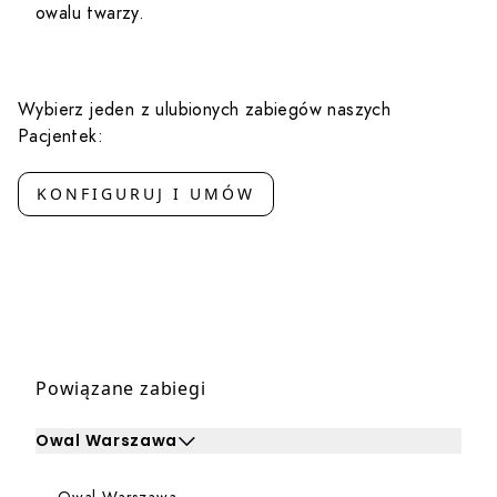
owalu twarzy.
Wybierz jeden z ulubionych zabiegów naszych
Pacjentek:
KONFIGURUJ I UMÓW
Powiązane zabiegi
Owal Warszawa
Kliknij, aby rozwinąć i zobaczyć zabiegi dla Owal Warsz
Dowiedz się więcej o Owal Warszawa