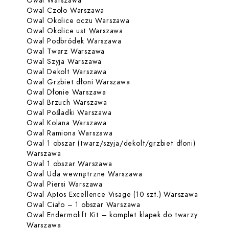
Owal Warszawa
Zabiegi dla Owal Warszawa
Dowiedz się więcej o Owal Czoło 
Owal Czoło Warszawa
Dowiedz się więcej o Owal 
Owal Okolice oczu Warszawa
Dowiedz się więcej o Owal Ok
Owal Okolice ust Warszawa
Dowiedz się więcej o Owal P
Owal Podbródek Warszawa
Dowiedz się więcej o Owal Twarz 
Owal Twarz Warszawa
Dowiedz się więcej o Owal Szyja W
Owal Szyja Warszawa
Dowiedz się więcej o Owal Dekolt
Owal Dekolt Warszawa
Dowiedz się więcej o Owal 
Owal Grzbiet dłoni Warszawa
Dowiedz się więcej o Owal Dłonie
Owal Dłonie Warszawa
Dowiedz się więcej o Owal Brzuc
Owal Brzuch Warszawa
Dowiedz się więcej o Owal Pośla
Owal Pośladki Warszawa
Dowiedz się więcej o Owal Kolana
Owal Kolana Warszawa
Dowiedz się więcej o Owal Rami
Owal Ramiona Warszawa
Owal 1 obszar (twarz/szyja/dekolt/grzbiet dłoni)
Dowiedz się więcej o Owal 1 obszar (twarz/szyj
Warszawa
Dowiedz się więcej o Owal 1 obs
Owal 1 obszar Warszawa
Dowiedz się więcej o O
Owal Uda wewnętrzne Warszawa
Dowiedz się więcej o Owal Piersi W
Owal Piersi Warszawa
Dowiedz 
Owal Aptos Excellence Visage (10 szt.) Warszawa
Dowiedz się więcej o Ow
Owal Ciało – 1 obszar Warszawa
Owal Endermolift Kit – komplet klapek do twarzy
Dowiedz się więcej o Owal Endermolift Kit – k
Warszawa