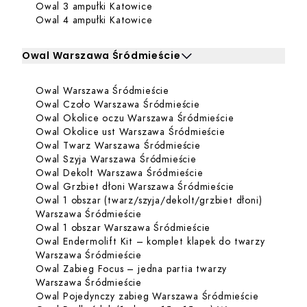
Dowiedz się więcej o Owal 3 amp
Owal 3 ampułki Katowice
Dowiedz się więcej o Owal 4 amp
Owal 4 ampułki Katowice
Owal Warszawa Śródmieście
Kliknij, aby rozwinąć i zobaczyć zabiegi dla Owal Warsz
Dowiedz się więcej o Owal 
Owal Warszawa Śródmieście
Zabiegi dla Owal Warszawa Śródmieście
Dowiedz się więcej o
Owal Czoło Warszawa Śródmieście
Dowiedz się wi
Owal Okolice oczu Warszawa Śródmieście
Dowiedz się więc
Owal Okolice ust Warszawa Śródmieście
Dowiedz się więcej o
Owal Twarz Warszawa Śródmieście
Dowiedz się więcej o 
Owal Szyja Warszawa Śródmieście
Dowiedz się więcej o
Owal Dekolt Warszawa Śródmieście
Dowiedz się wi
Owal Grzbiet dłoni Warszawa Śródmieście
Owal 1 obszar (twarz/szyja/dekolt/grzbiet dłoni)
Dowiedz się więcej o Owal 1 obszar
Warszawa Śródmieście
Dowiedz się więcej 
Owal 1 obszar Warszawa Śródmieście
Owal Endermolift Kit – komplet klapek do twarzy
Dowiedz się więcej o Owal Endermo
Warszawa Śródmieście
Owal Zabieg Focus – jedna partia twarzy
Dowiedz się więcej o Owal Zabieg 
Warszawa Śródmieście
Dowiedz s
Owal Pojedynczy zabieg Warszawa Śródmieście