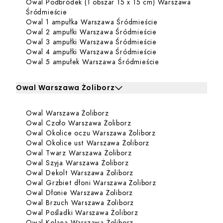
Owal Podbródek (1 obszar 15 x 15 cm) Warszawa
Dowiedz się więcej o Owal Podbródek (1 obsz
Śródmieście
Dowiedz się więce
Owal 1 ampułka Warszawa Śródmieście
Dowiedz się więcej
Owal 2 ampułki Warszawa Śródmieście
Dowiedz się więcej
Owal 3 ampułki Warszawa Śródmieście
Dowiedz się więcej
Owal 4 ampułki Warszawa Śródmieście
Dowiedz się więce
Owal 5 ampułek Warszawa Śródmieście
Owal Warszawa Żoliborz
Kliknij, aby rozwinąć i zobaczyć zabiegi dla Owal Warsza
Dowiedz się więcej o Owal Warsz
Owal Warszawa Żoliborz
Zabiegi dla Owal Warszawa Żoliborz
Dowiedz się więcej o Owal
Owal Czoło Warszawa Żoliborz
Dowiedz się więcej
Owal Okolice oczu Warszawa Żoliborz
Dowiedz się więcej o
Owal Okolice ust Warszawa Żoliborz
Dowiedz się więcej o Owa
Owal Twarz Warszawa Żoliborz
Dowiedz się więcej o Owal 
Owal Szyja Warszawa Żoliborz
Dowiedz się więcej o Owa
Owal Dekolt Warszawa Żoliborz
Dowiedz się więcej
Owal Grzbiet dłoni Warszawa Żoliborz
Dowiedz się więcej o Owa
Owal Dłonie Warszawa Żoliborz
Dowiedz się więcej o Owa
Owal Brzuch Warszawa Żoliborz
Dowiedz się więcej o Ow
Owal Pośladki Warszawa Żoliborz
Dowiedz się więcej o Owa
Owal Kolana Warszawa Żoliborz