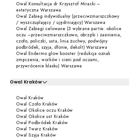
Owal Konsultacja dr Krzysztof Miracki –
Dowiedz się więcej o Owal Konsultac
estetyczna Warszawa
Owal Zabieg indywidualny (przeciwzmarszczkowy
Dowiedz się wię
/ wyszczuplający / ujędrniający) Warszawa
Owal Zabiegi celowane (3 wybrane partie: okolice
oczu –przeciwzmarszczkowo, obrzęki i zasinienia,
czoło, policzki, usta, linia żuchwy, podwójny
Dowiedz się wi
podbródek, szyja, dłonie, dekolt) Warszawa
Owal Endermo glow booster (redukcja oznak
zmęczenia, worków i cieni pod oczami,
Dowiedz się więcej o Owal
przywrócenie blasku) Warszawa
Owal Kraków
Kliknij, aby rozwinąć i zobaczyć zabiegi dla Owal Kraków
Dowiedz się więcej o Owal Kraków
Owal Kraków
Zabiegi dla Owal Kraków
Dowiedz się więcej o Owal Czoło Kra
Owal Czoło Kraków
Dowiedz się więcej o Owal Ok
Owal Okolice oczu Kraków
Dowiedz się więcej o Owal Okoli
Owal Okolice ust Kraków
Dowiedz się więcej o Owal Podb
Owal Podbródek Kraków
Dowiedz się więcej o Owal Twarz Kra
Owal Twarz Kraków
Dowiedz się więcej o Owal Szyja Krak
Owal Szyja Kraków