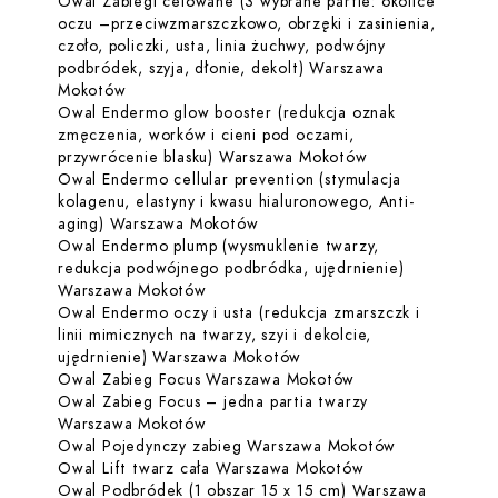
Owal Zabiegi celowane (3 wybrane partie: okolice
oczu –przeciwzmarszczkowo, obrzęki i zasinienia,
czoło, policzki, usta, linia żuchwy, podwójny
podbródek, szyja, dłonie, dekolt) Warszawa
Dowiedz się więcej o Owal Zabiegi celowane (3 wy
Mokotów
Owal Endermo glow booster (redukcja oznak
zmęczenia, worków i cieni pod oczami,
Dowiedz się więc
przywrócenie blasku) Warszawa Mokotów
Owal Endermo cellular prevention (stymulacja
kolagenu, elastyny i kwasu hialuronowego, Anti-
Dowiedz się więcej o Owal Ende
aging) Warszawa Mokotów
Owal Endermo plump (wysmuklenie twarzy,
redukcja podwójnego podbródka, ujędrnienie)
Dowiedz się więcej o Owal Endermo p
Warszawa Mokotów
Owal Endermo oczy i usta (redukcja zmarszczk i
linii mimicznych na twarzy, szyi i dekolcie,
Dowiedz się więcej o Owal
ujędrnienie) Warszawa Mokotów
Dowiedz się więce
Owal Zabieg Focus Warszawa Mokotów
Owal Zabieg Focus – jedna partia twarzy
Dowiedz się więcej o Owal Zabieg Fo
Warszawa Mokotów
Dowiedz się 
Owal Pojedynczy zabieg Warszawa Mokotów
Dowiedz się więc
Owal Lift twarz cała Warszawa Mokotów
Owal Podbródek (1 obszar 15 x 15 cm) Warszawa