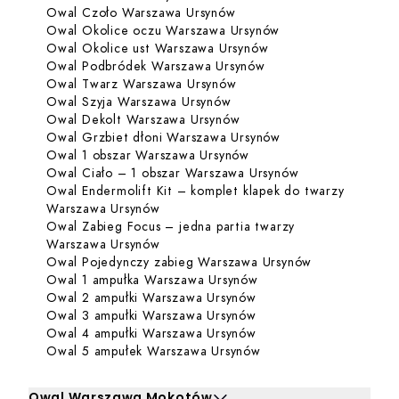
Dowiedz się więcej o Owa
Owal Czoło Warszawa Ursynów
Dowiedz się więce
Owal Okolice oczu Warszawa Ursynów
Dowiedz się więcej 
Owal Okolice ust Warszawa Ursynów
Dowiedz się więcej 
Owal Podbródek Warszawa Ursynów
Dowiedz się więcej o Owa
Owal Twarz Warszawa Ursynów
Dowiedz się więcej o Owal
Owal Szyja Warszawa Ursynów
Dowiedz się więcej o Ow
Owal Dekolt Warszawa Ursynów
Dowiedz się więcej
Owal Grzbiet dłoni Warszawa Ursynów
Dowiedz się więcej o O
Owal 1 obszar Warszawa Ursynów
Dowiedz się wię
Owal Ciało – 1 obszar Warszawa Ursynów
Owal Endermolift Kit – komplet klapek do twarzy
Dowiedz się więcej o Owal Endermolift
Warszawa Ursynów
Owal Zabieg Focus – jedna partia twarzy
Dowiedz się więcej o Owal Zabieg Foc
Warszawa Ursynów
Dowiedz się w
Owal Pojedynczy zabieg Warszawa Ursynów
Dowiedz się więcej o 
Owal 1 ampułka Warszawa Ursynów
Dowiedz się więcej o 
Owal 2 ampułki Warszawa Ursynów
Dowiedz się więcej o 
Owal 3 ampułki Warszawa Ursynów
Dowiedz się więcej o 
Owal 4 ampułki Warszawa Ursynów
Dowiedz się więcej o
Owal 5 ampułek Warszawa Ursynów
Owal Warszawa Mokotów