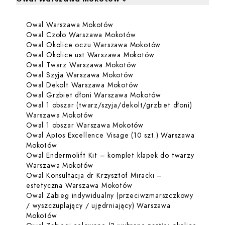
Kliknij, aby rozwinąć i zobaczyć zabiegi dla Owal Wars
Dowiedz się więcej o Owal Wa
Owal Warszawa Mokotów
Zabiegi dla Owal Warszawa Mokotów
Dowiedz się więcej o Ow
Owal Czoło Warszawa Mokotów
Dowiedz się więc
Owal Okolice oczu Warszawa Mokotów
Dowiedz się więcej
Owal Okolice ust Warszawa Mokotów
Dowiedz się więcej o Ow
Owal Twarz Warszawa Mokotów
Dowiedz się więcej o Owa
Owal Szyja Warszawa Mokotów
Dowiedz się więcej o O
Owal Dekolt Warszawa Mokotów
Dowiedz się więce
Owal Grzbiet dłoni Warszawa Mokotów
Owal 1 obszar (twarz/szyja/dekolt/grzbiet dłoni)
Dowiedz się więcej o Owal 1 obszar (
Warszawa Mokotów
Dowiedz się więcej o 
Owal 1 obszar Warszawa Mokotów
Owal Aptos Excellence Visage (10 szt.) Warszawa
Dowiedz się więcej o Owal Aptos Excellence Vis
Mokotów
Owal Endermolift Kit – komplet klapek do twarzy
Dowiedz się więcej o Owal Endermoli
Warszawa Mokotów
Owal Konsultacja dr Krzysztof Miracki –
Dowiedz się więcej o Owal
estetyczna Warszawa Mokotów
Owal Zabieg indywidualny (przeciwzmarszczkowy
/ wyszczuplający / ujędrniający) Warszawa
Dowiedz się więcej o Owal Zabieg indywidualny 
Mokotów