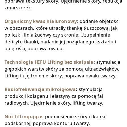
poprawa tekstury skóry. Ujędrnienie skóry, redukcja
zmarszczek.
Organiczny kwas hialuronowy
: dodanie objętości
w obszarach, które utraciły tkankę tłuszczową, jak
policzki, linia żuchwy czy skronie. Uzupełnienie
deficytu tkanki, nadanie jej pożądanego kształtu i
objętości, poprawa owalu.
Technologia HIFU Lifting bez skalpela
:
stymulacja
głębokich warstw skóry za pomocą ultradźwięków.
Lifting i ujędrnienie skóry, poprawa owalu twarzy.
Radiofrekwencja mikroigłowa
:
stymulacja
produkcji kolagenu i elastyny za pomocą fal
radiowych. Ujędrnienie skóry, lifting twarzy.
Nici liftingujące
: podniesienie skóry i tkanki
podskórnej, poprawa konturu twarzy.