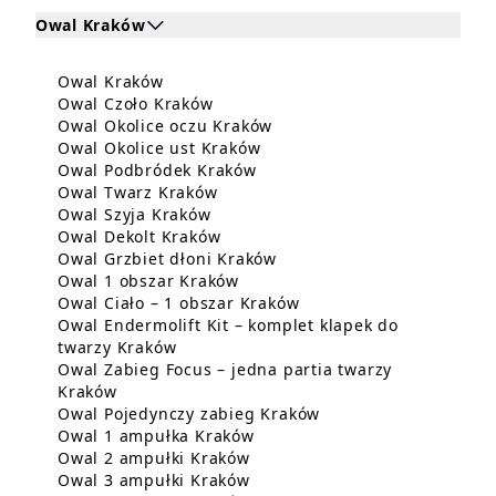
Owal Kraków
Kliknij, aby rozwinąć i zobaczyć zabiegi dla Owal K
Dowiedz się więcej o Owal Kraków
Owal Kraków
Zabiegi dla Owal Kraków
Dowiedz się więcej o Owal Czoło 
Owal Czoło Kraków
Dowiedz się więcej o Owal
Owal Okolice oczu Kraków
Dowiedz się więcej o Owal O
Owal Okolice ust Kraków
Dowiedz się więcej o Owal 
Owal Podbródek Kraków
Dowiedz się więcej o Owal Twarz
Owal Twarz Kraków
Dowiedz się więcej o Owal Szyja K
Owal Szyja Kraków
Dowiedz się więcej o Owal Dekol
Owal Dekolt Kraków
Dowiedz się więcej o Owal
Owal Grzbiet dłoni Kraków
Dowiedz się więcej o Owal 1 o
Owal 1 obszar Kraków
Dowiedz się więcej o Ow
Owal Ciało – 1 obszar Kraków
Owal Endermolift Kit – komplet klapek do
Dowiedz się więcej o Owal Endermolift
twarzy Kraków
Owal Zabieg Focus – jedna partia twarzy
Dowiedz się więcej o Owal Zabieg Focus – jed
Kraków
Dowiedz się więcej o
Owal Pojedynczy zabieg Kraków
Dowiedz się więcej o Owal 1
Owal 1 ampułka Kraków
Dowiedz się więcej o Owal 2 
Owal 2 ampułki Kraków
Dowiedz się więcej o Owal 3 
Owal 3 ampułki Kraków