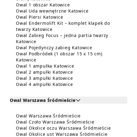
Dowiedz się więcej o Owal 1 
Owal 1 obszar Katowice
Dowiedz się więcej 
Owal Uda wewnętrzne Katowice
Dowiedz się więcej o Owal Piers
Owal Piersi Katowice
Owal Endermolift Kit – komplet klapek do
Dowiedz się więcej o Owal Endermolif
twarzy Katowice
Owal Zabieg Focus – jedna partia twarzy
Dowiedz się więcej o Owal Zabieg Focus – j
Katowice
Dowiedz się więcej
Owal Pojedynczy zabieg Katowice
Owal Podbródek (1 obszar 15 x 15 cm)
Dowiedz się więcej o Owal Podbródek (1 obs
Katowice
Dowiedz się więcej o Owal 
Owal 1 ampułka Katowice
Dowiedz się więcej o Owal 
Owal 2 ampułki Katowice
Dowiedz się więcej o Owal 
Owal 3 ampułki Katowice
Dowiedz się więcej o Owal 
Owal 4 ampułki Katowice
Owal Warszawa Śródmieście
Kliknij, aby rozwinąć i zobaczyć zabiegi dla Owal 
Dowiedz się więcej o O
Owal Warszawa Śródmieście
Zabiegi dla Owal Warszawa Śródmieście
Dowiedz się więce
Owal Czoło Warszawa Śródmieście
Dowiedz si
Owal Okolice oczu Warszawa Śródmieście
Dowiedz się 
Owal Okolice ust Warszawa Śródmieście