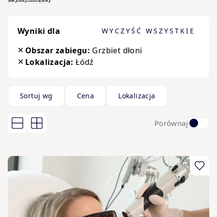
terapia planowana jest indywidualnie, w oparciu o
potrzeby Pacjentki, anatomię twarzy oraz oczekiwany efekt
Wyniki dla
WYCZYŚĆ WSZYSTKIE
estetyczny. Dzięki temu możemy zapewnić
bezpieczeństwo, komfort oraz rezultaty podkreślające
✕
Obszar zabiegu:
Grzbiet dłoni
naturalne piękno.
✕
Lokalizacja:
Łódź
Owal twarzy zmienia się wraz z wiekiem z powodu
naturalnych procesów starzenia się, które wpływają na
skórę, tkanki podskórne, mięśnie i kości. Zmiany te mogą
Sortuj wg
Cena
Lokalizacja
Przejdź do listy produktów
sprawić, że twarz straci swój młodzieńczy wygląd, stając
się bardziej wiotka i pozbawiona wyraźnych konturów.
W Klinice Miracki oferujemy wiele zabiegów, które mogą
Porównaj
pomóc w kształtowaniu owalu twarzy. Zabiegi te są
dostosowane do indywidualnych potrzeb Pacjentów i
mogą obejmować zarówno nieinwazyjne, jak i minimalnie
inwazyjne metody.