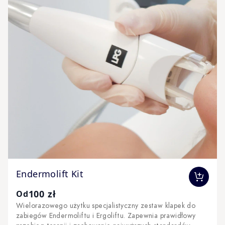
The price depends on the options chosen on the produc
Endermolift Kit
100 zł
Od
Wielorazowego użytku specjalistyczny zestaw klapek do
zabiegów Endermoliftu i Ergoliftu. Zapewnia prawidłowy