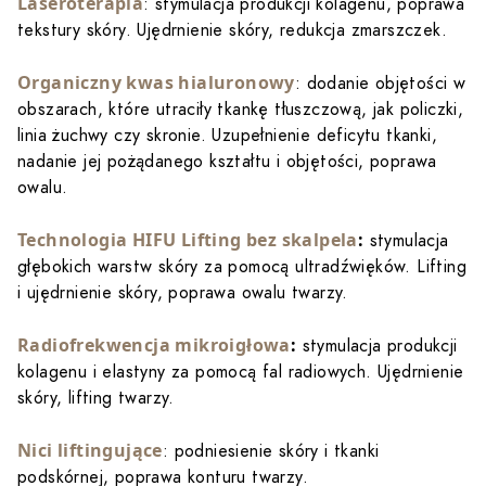
Laseroterapia
: stymulacja produkcji kolagenu, poprawa
tekstury skóry. Ujędrnienie skóry, redukcja zmarszczek.
Organiczny kwas hialuronowy
: dodanie objętości w
obszarach, które utraciły tkankę tłuszczową, jak policzki,
linia żuchwy czy skronie. Uzupełnienie deficytu tkanki,
nadanie jej pożądanego kształtu i objętości, poprawa
owalu.
Technologia HIFU Lifting bez skalpela
:
stymulacja
głębokich warstw skóry za pomocą ultradźwięków. Lifting
i ujędrnienie skóry, poprawa owalu twarzy.
Radiofrekwencja mikroigłowa
:
stymulacja produkcji
kolagenu i elastyny za pomocą fal radiowych. Ujędrnienie
skóry, lifting twarzy.
Nici liftingujące
: podniesienie skóry i tkanki
podskórnej, poprawa konturu twarzy.