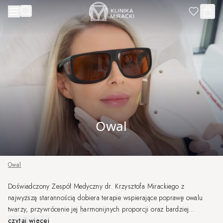
Przejdź do treści
Owal
Owal
Doświadczony Zespół Medyczny dr. Krzysztofa Mirackiego z
najwyższą starannością dobiera terapie wspierające poprawę owalu
twarzy, przywrócenie jej harmonijnych proporcji oraz bardziej
wypoczętego wyglądu. Każda terapia planowana jest indywidualnie, w
czytaj więcej