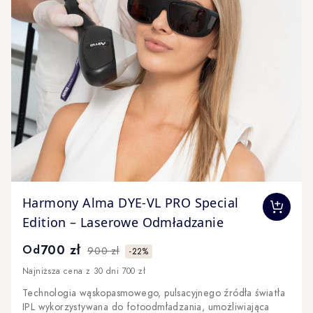
The price depends on the options chosen on the produc
Harmony Alma DYE-VL PRO Special
Edition – Laserowe Odmładzanie
700 zł
Od
900 zł
-22%
Najniższa cena z 30 dni 700 zł
Technologia wąskopasmowego, pulsacyjnego źródła światła
IPL wykorzystywana do fotoodmładzania, umożliwiająca