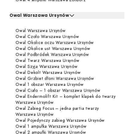
Owal Warszawa Ursynów
Kliknij, aby rozwinąć i zobaczyć zabiegi dla Owal Warsz
Dowiedz się więcej o Owal Wars
Owal Warszawa Ursynów
Zabiegi dla Owal Warszawa Ursynów
Dowiedz się więcej o Owa
Owal Czoło Warszawa Ursynów
Dowiedz się więce
Owal Okolice oczu Warszawa Ursynów
Dowiedz się więcej 
Owal Okolice ust Warszawa Ursynów
Dowiedz się więcej 
Owal Podbródek Warszawa Ursynów
Dowiedz się więcej o Owa
Owal Twarz Warszawa Ursynów
Dowiedz się więcej o Owal
Owal Szyja Warszawa Ursynów
Dowiedz się więcej o Ow
Owal Dekolt Warszawa Ursynów
Dowiedz się więcej
Owal Grzbiet dłoni Warszawa Ursynów
Dowiedz się więcej o O
Owal 1 obszar Warszawa Ursynów
Dowiedz się wię
Owal Ciało – 1 obszar Warszawa Ursynów
Owal Endermolift Kit – komplet klapek do twarzy
Dowiedz się więcej o Owal Endermolift
Warszawa Ursynów
Owal Zabieg Focus – jedna partia twarzy
Dowiedz się więcej o Owal Zabieg Foc
Warszawa Ursynów
Dowiedz się w
Owal Pojedynczy zabieg Warszawa Ursynów
Dowiedz się więcej o 
Owal 1 ampułka Warszawa Ursynów
Dowiedz się więcej o 
Owal 2 ampułki Warszawa Ursynów