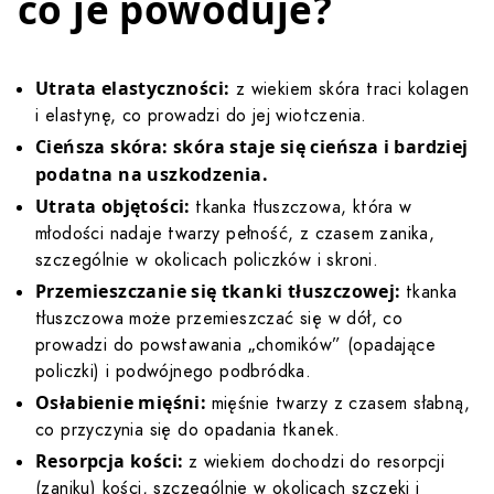
co je powoduje?
Utrata elastyczności:
z wiekiem skóra traci kolagen
i elastynę, co prowadzi do jej wiotczenia.
Cieńsza skóra: skóra staje się cieńsza i bardziej
podatna na uszkodzenia.
Utrata objętości:
tkanka tłuszczowa, która w
młodości nadaje twarzy pełność, z czasem zanika,
szczególnie w okolicach policzków i skroni.
Przemieszczanie się tkanki tłuszczowej:
tkanka
tłuszczowa może przemieszczać się w dół, co
prowadzi do powstawania „chomików” (opadające
policzki) i podwójnego podbródka.
Osłabienie mięśni:
mięśnie twarzy z czasem słabną,
co przyczynia się do opadania tkanek.
Resorpcja kości:
z wiekiem dochodzi do resorpcji
(zaniku) kości, szczególnie w okolicach szczęki i