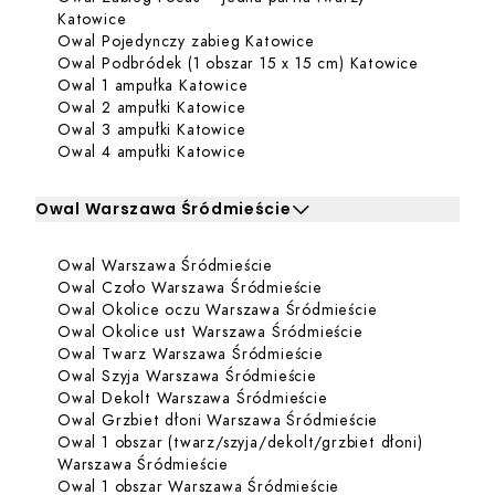
Dowiedz się więcej o Owal Zabieg Focus – jedna
Katowice
Dowiedz się więcej o O
Owal Pojedynczy zabieg Katowice
Dowiedz s
Owal Podbródek (1 obszar 15 x 15 cm) Katowice
Dowiedz się więcej o Owal 1 am
Owal 1 ampułka Katowice
Dowiedz się więcej o Owal 2 amp
Owal 2 ampułki Katowice
Dowiedz się więcej o Owal 3 amp
Owal 3 ampułki Katowice
Dowiedz się więcej o Owal 4 amp
Owal 4 ampułki Katowice
Owal Warszawa Śródmieście
Kliknij, aby rozwinąć i zobaczyć zabiegi dla Owal Warsz
Dowiedz się więcej o Owal 
Owal Warszawa Śródmieście
Zabiegi dla Owal Warszawa Śródmieście
Dowiedz się więcej o
Owal Czoło Warszawa Śródmieście
Dowiedz się wi
Owal Okolice oczu Warszawa Śródmieście
Dowiedz się więc
Owal Okolice ust Warszawa Śródmieście
Dowiedz się więcej o
Owal Twarz Warszawa Śródmieście
Dowiedz się więcej o 
Owal Szyja Warszawa Śródmieście
Dowiedz się więcej o
Owal Dekolt Warszawa Śródmieście
Dowiedz się wi
Owal Grzbiet dłoni Warszawa Śródmieście
Owal 1 obszar (twarz/szyja/dekolt/grzbiet dłoni)
Dowiedz się więcej o Owal 1 obszar
Warszawa Śródmieście
Dowiedz się więcej 
Owal 1 obszar Warszawa Śródmieście