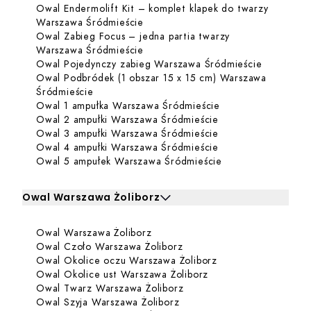
Owal Endermolift Kit – komplet klapek do twarzy
Dowiedz się więcej o Owal Endermo
Warszawa Śródmieście
Owal Zabieg Focus – jedna partia twarzy
Dowiedz się więcej o Owal Zabieg 
Warszawa Śródmieście
Dowiedz s
Owal Pojedynczy zabieg Warszawa Śródmieście
Owal Podbródek (1 obszar 15 x 15 cm) Warszawa
Dowiedz się więcej o Owal Podbródek (1 obsz
Śródmieście
Dowiedz się więce
Owal 1 ampułka Warszawa Śródmieście
Dowiedz się więcej
Owal 2 ampułki Warszawa Śródmieście
Dowiedz się więcej
Owal 3 ampułki Warszawa Śródmieście
Dowiedz się więcej
Owal 4 ampułki Warszawa Śródmieście
Dowiedz się więce
Owal 5 ampułek Warszawa Śródmieście
Owal Warszawa Żoliborz
Kliknij, aby rozwinąć i zobaczyć zabiegi dla Owal Warsza
Dowiedz się więcej o Owal Warsz
Owal Warszawa Żoliborz
Zabiegi dla Owal Warszawa Żoliborz
Dowiedz się więcej o Owal
Owal Czoło Warszawa Żoliborz
Dowiedz się więcej
Owal Okolice oczu Warszawa Żoliborz
Dowiedz się więcej o
Owal Okolice ust Warszawa Żoliborz
Dowiedz się więcej o Owa
Owal Twarz Warszawa Żoliborz
Dowiedz się więcej o Owal 
Owal Szyja Warszawa Żoliborz