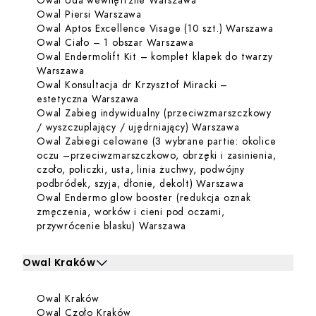
Owal Uda wewnętrzne Warszawa
Dowiedz się więcej o Owal Piersi W
Owal Piersi Warszawa
Dowiedz 
Owal Aptos Excellence Visage (10 szt.) Warszawa
Dowiedz się więcej o Ow
Owal Ciało – 1 obszar Warszawa
Owal Endermolift Kit – komplet klapek do twarzy
Dowiedz się więcej o Owal Endermolift Kit – k
Warszawa
Owal Konsultacja dr Krzysztof Miracki –
Dowiedz się więcej o Owal Konsultac
estetyczna Warszawa
Owal Zabieg indywidualny (przeciwzmarszczkowy
Dowiedz się wię
/ wyszczuplający / ujędrniający) Warszawa
Owal Zabiegi celowane (3 wybrane partie: okolice
oczu –przeciwzmarszczkowo, obrzęki i zasinienia,
czoło, policzki, usta, linia żuchwy, podwójny
Dowiedz się wi
podbródek, szyja, dłonie, dekolt) Warszawa
Owal Endermo glow booster (redukcja oznak
zmęczenia, worków i cieni pod oczami,
Dowiedz się więcej o Owal
przywrócenie blasku) Warszawa
Owal Kraków
Kliknij, aby rozwinąć i zobaczyć zabiegi dla Owal Kraków
Dowiedz się więcej o Owal Kraków
Owal Kraków
Zabiegi dla Owal Kraków
Dowiedz się więcej o Owal Czoło Kra
Owal Czoło Kraków