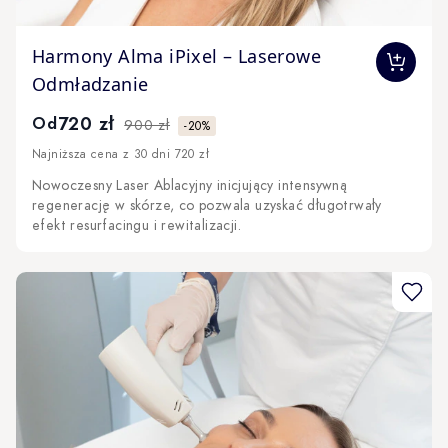
The price depends on the options chosen on the produc
Harmony Alma iPixel – Laserowe
Odmładzanie
720 zł
Od
900 zł
-20%
Najniższa cena z 30 dni 720 zł
Nowoczesny Laser Ablacyjny inicjujący intensywną
regenerację w skórze, co pozwala uzyskać długotrwały
efekt resurfacingu i rewitalizacji.