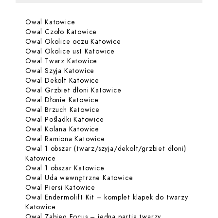
Kliknij, aby rozwinąć i zobaczyć zabiegi dla Owal Katowi
Dowiedz się więcej o Owal Katowice
Owal Katowice
Zabiegi dla Owal Katowice
Dowiedz się więcej o Owal Czoło K
Owal Czoło Katowice
Dowiedz się więcej o Owal O
Owal Okolice oczu Katowice
Dowiedz się więcej o Owal Oko
Owal Okolice ust Katowice
Dowiedz się więcej o Owal Twarz K
Owal Twarz Katowice
Dowiedz się więcej o Owal Szyja Ka
Owal Szyja Katowice
Dowiedz się więcej o Owal Dekolt 
Owal Dekolt Katowice
Dowiedz się więcej o Owal G
Owal Grzbiet dłoni Katowice
Dowiedz się więcej o Owal Dłonie 
Owal Dłonie Katowice
Dowiedz się więcej o Owal Brzuch 
Owal Brzuch Katowice
Dowiedz się więcej o Owal Poślad
Owal Pośladki Katowice
Dowiedz się więcej o Owal Kolana 
Owal Kolana Katowice
Dowiedz się więcej o Owal Ramio
Owal Ramiona Katowice
Owal 1 obszar (twarz/szyja/dekolt/grzbiet dłoni)
Dowiedz się więcej o Owal 1 obszar (twarz/szyja
Katowice
Dowiedz się więcej o Owal 1 obsz
Owal 1 obszar Katowice
Dowiedz się więcej o Ow
Owal Uda wewnętrzne Katowice
Dowiedz się więcej o Owal Piersi Ka
Owal Piersi Katowice
Owal Endermolift Kit – komplet klapek do twarzy
Dowiedz się więcej o Owal Endermolift Kit – ko
Katowice
Owal Zabieg Focus – jedna partia twarzy