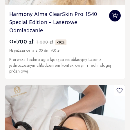
The price depends on the options chosen on the produc
Harmony Alma ClearSkin Pro 1540
Special Edition – Laserowe
Odmładzanie
700 zł
Od
1 000 zł
-30%
Najniższa cena z 30 dni 700 zł
Pierwsza technologia łącząca nieablacyjny Laser z
jednoczesnym chłodzeniem kontaktowym i technologią
próżniową.