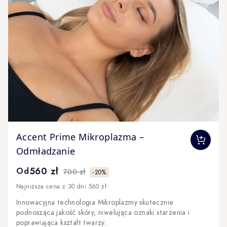
The price depends on the options chosen on the produc
Accent Prime Mikroplazma –
Odmładzanie
560 zł
Od
700 zł
-20%
Najniższa cena z 30 dni 560 zł
Innowacyjna technologia Mikroplazmy skutecznie
podnosząca jakość skóry, niwelująca oznaki starzenia i
poprawiająca kształt twarzy.