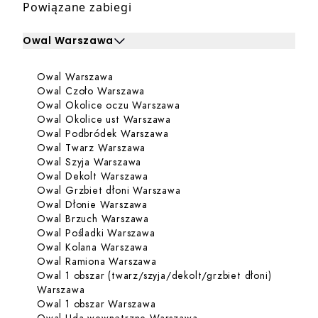
Powiązane zabiegi
Owal Warszawa
Kliknij, aby rozwinąć i zobaczyć zabiegi dla Owal Warsz
Dowiedz się więcej o Owal Warszawa
Owal Warszawa
Zabiegi dla Owal Warszawa
Dowiedz się więcej o Owal Czoło 
Owal Czoło Warszawa
Dowiedz się więcej o Owal 
Owal Okolice oczu Warszawa
Dowiedz się więcej o Owal Ok
Owal Okolice ust Warszawa
Dowiedz się więcej o Owal P
Owal Podbródek Warszawa
Dowiedz się więcej o Owal Twarz 
Owal Twarz Warszawa
Dowiedz się więcej o Owal Szyja W
Owal Szyja Warszawa
Dowiedz się więcej o Owal Dekolt
Owal Dekolt Warszawa
Dowiedz się więcej o Owal 
Owal Grzbiet dłoni Warszawa
Dowiedz się więcej o Owal Dłonie
Owal Dłonie Warszawa
Dowiedz się więcej o Owal Brzuc
Owal Brzuch Warszawa
Dowiedz się więcej o Owal Pośla
Owal Pośladki Warszawa
Dowiedz się więcej o Owal Kolana
Owal Kolana Warszawa
Dowiedz się więcej o Owal Rami
Owal Ramiona Warszawa
Owal 1 obszar (twarz/szyja/dekolt/grzbiet dłoni)
Dowiedz się więcej o Owal 1 obszar (twarz/szyj
Warszawa
Dowiedz się więcej o Owal 1 obs
Owal 1 obszar Warszawa
Dowiedz się więcej o O