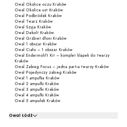
Dowiedz się więcej o Owal Ok
Owal Okolice oczu Kraków
Dowiedz się więcej o Owal Okoli
Owal Okolice ust Kraków
Dowiedz się więcej o Owal Podb
Owal Podbródek Kraków
Dowiedz się więcej o Owal Twarz Kra
Owal Twarz Kraków
Dowiedz się więcej o Owal Szyja Krak
Owal Szyja Kraków
Dowiedz się więcej o Owal Dekolt K
Owal Dekolt Kraków
Dowiedz się więcej o Owal Grz
Owal Grzbiet dłoni Kraków
Dowiedz się więcej o Owal 1 obszar
Owal 1 obszar Kraków
Dowiedz się więcej o Owal 
Owal Ciało – 1 obszar Kraków
Owal Endermolift Kit – komplet klapek do twarzy
Dowiedz się więcej o Owal Endermolift Kit – komp
Kraków
Dowiedz 
Owal Zabieg Focus – jedna partia twarzy Kraków
Dowiedz się więcej o Owa
Owal Pojedynczy zabieg Kraków
Dowiedz się więcej o Owal 1 ampu
Owal 1 ampułka Kraków
Dowiedz się więcej o Owal 2 ampu
Owal 2 ampułki Kraków
Dowiedz się więcej o Owal 3 ampu
Owal 3 ampułki Kraków
Dowiedz się więcej o Owal 4 ampu
Owal 4 ampułki Kraków
Dowiedz się więcej o Owal 5 amp
Owal 5 ampułek Kraków
Owal Łódź
Kliknij, aby rozwinąć i zobaczyć zabiegi dla Owal Łódź
Kl