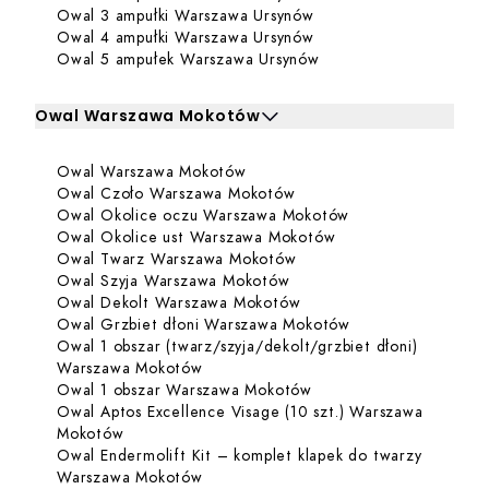
Dowiedz się więcej o 
Owal 3 ampułki Warszawa Ursynów
Dowiedz się więcej o 
Owal 4 ampułki Warszawa Ursynów
Dowiedz się więcej o
Owal 5 ampułek Warszawa Ursynów
Owal Warszawa Mokotów
Kliknij, aby rozwinąć i zobaczyć zabiegi dla Owal Wars
Dowiedz się więcej o Owal Wa
Owal Warszawa Mokotów
Zabiegi dla Owal Warszawa Mokotów
Dowiedz się więcej o Ow
Owal Czoło Warszawa Mokotów
Dowiedz się więc
Owal Okolice oczu Warszawa Mokotów
Dowiedz się więcej
Owal Okolice ust Warszawa Mokotów
Dowiedz się więcej o Ow
Owal Twarz Warszawa Mokotów
Dowiedz się więcej o Owa
Owal Szyja Warszawa Mokotów
Dowiedz się więcej o O
Owal Dekolt Warszawa Mokotów
Dowiedz się więce
Owal Grzbiet dłoni Warszawa Mokotów
Owal 1 obszar (twarz/szyja/dekolt/grzbiet dłoni)
Dowiedz się więcej o Owal 1 obszar (
Warszawa Mokotów
Dowiedz się więcej o 
Owal 1 obszar Warszawa Mokotów
Owal Aptos Excellence Visage (10 szt.) Warszawa
Dowiedz się więcej o Owal Aptos Excellence Vis
Mokotów
Owal Endermolift Kit – komplet klapek do twarzy
Dowiedz się więcej o Owal Endermoli
Warszawa Mokotów