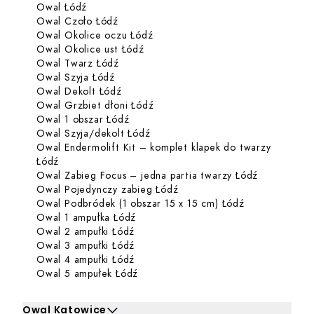
Dowiedz się więcej o Owal Łódź
Owal Łódź
Zabiegi dla Owal Łódź
Dowiedz się więcej o Owal Czoło Łódź
Owal Czoło Łódź
Dowiedz się więcej o Owal Okoli
Owal Okolice oczu Łódź
Dowiedz się więcej o Owal Okolice
Owal Okolice ust Łódź
Dowiedz się więcej o Owal Twarz Łódź
Owal Twarz Łódź
Dowiedz się więcej o Owal Szyja Łódź
Owal Szyja Łódź
Dowiedz się więcej o Owal Dekolt Łódź
Owal Dekolt Łódź
Dowiedz się więcej o Owal Grzbi
Owal Grzbiet dłoni Łódź
Dowiedz się więcej o Owal 1 obszar Ł
Owal 1 obszar Łódź
Dowiedz się więcej o Owal Szyja/
Owal Szyja/dekolt Łódź
Owal Endermolift Kit – komplet klapek do twarzy
Dowiedz się więcej o Owal Endermolift Kit – komplet
Łódź
Dowiedz się
Owal Zabieg Focus – jedna partia twarzy Łódź
Dowiedz się więcej o Owal 
Owal Pojedynczy zabieg Łódź
Dowiedz się w
Owal Podbródek (1 obszar 15 x 15 cm) Łódź
Dowiedz się więcej o Owal 1 ampułk
Owal 1 ampułka Łódź
Dowiedz się więcej o Owal 2 ampułki
Owal 2 ampułki Łódź
Dowiedz się więcej o Owal 3 ampułki
Owal 3 ampułki Łódź
Dowiedz się więcej o Owal 4 ampułki
Owal 4 ampułki Łódź
Dowiedz się więcej o Owal 5 ampułe
Owal 5 ampułek Łódź
Owal Katowice