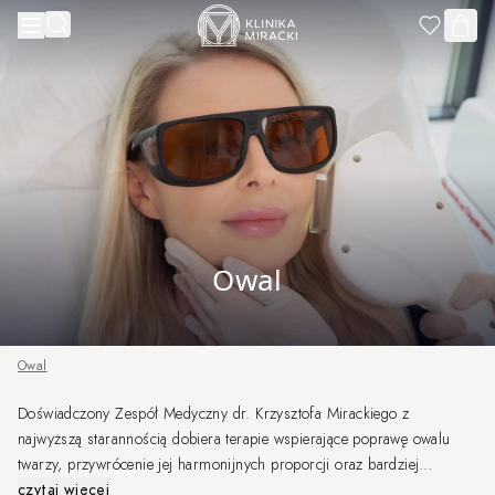
Przejdź do treści
Owal
Owal
Doświadczony Zespół Medyczny dr. Krzysztofa Mirackiego z
najwyższą starannością dobiera terapie wspierające poprawę owalu
twarzy, przywrócenie jej harmonijnych proporcji oraz bardziej
wypoczętego wyglądu. Każda terapia planowana jest indywidualnie, w
czytaj więcej