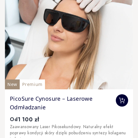
New
Premium
The price depends on the options chosen on the produc
PicoSure Cynosure – Laserowe
Odmładzanie
1 100 zł
Od
Zaawansowany Laser Pikosekundowy. Naturalny efekt
poprawy kondycji skóry dzięki pobudzeniu syntezy kolagenu