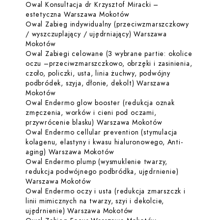
Owal Konsultacja dr Krzysztof Miracki –
Dowiedz się więcej o Owal
estetyczna Warszawa Mokotów
Owal Zabieg indywidualny (przeciwzmarszczkowy
/ wyszczuplający / ujędrniający) Warszawa
Dowiedz się więcej o Owal Zabieg indywidualny 
Mokotów
Owal Zabiegi celowane (3 wybrane partie: okolice
oczu –przeciwzmarszczkowo, obrzęki i zasinienia,
czoło, policzki, usta, linia żuchwy, podwójny
podbródek, szyja, dłonie, dekolt) Warszawa
Dowiedz się więcej o Owal Zabiegi celowane (3 wy
Mokotów
Owal Endermo glow booster (redukcja oznak
zmęczenia, worków i cieni pod oczami,
Dowiedz się więc
przywrócenie blasku) Warszawa Mokotów
Owal Endermo cellular prevention (stymulacja
kolagenu, elastyny i kwasu hialuronowego, Anti-
Dowiedz się więcej o Owal Ende
aging) Warszawa Mokotów
Owal Endermo plump (wysmuklenie twarzy,
redukcja podwójnego podbródka, ujędrnienie)
Dowiedz się więcej o Owal Endermo p
Warszawa Mokotów
Owal Endermo oczy i usta (redukcja zmarszczk i
linii mimicznych na twarzy, szyi i dekolcie,
Dowiedz się więcej o Owal
ujędrnienie) Warszawa Mokotów