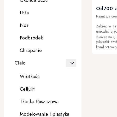
Okolice oczu
Od
700 z
Usta
Najniższa cen
Nos
Zabieg w Tec
umożliwiając
tłuszczowej 
Podbródek
sylwetki: szy
komfortowo
Chrapanie
Ciało
Wiotkość
Cellulit
Tkanka tłuszczowa
Modelowanie i plastyka