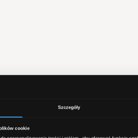
Szczegóły
 plików cookie
do spersonalizowania treści i reklam, aby oferować funkcje sp