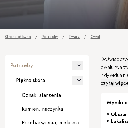
Strona główna
/
Potrzeby
/
Twarz
/
Owal
Doświadczon
Potrzeby
owalu twarz
indywidualni
Piękna skóra
zapewnić bez
czytaj więce
Owal twarzy 
Oznaki starzenia
podskórne, m
Wyniki d
pozbawiona 
Rumień, naczynka
✕
W Klinice M
Obszar
✕
Lokaliz
Przebarwienia, melasma
indywidualn