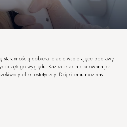
 starannością dobiera terapie wspierające poprawę
 wypoczętego wyglądu. Każda terapia planowana jest
oczekiwany efekt estetyczny. Dzięki temu możemy
lne piękno.
starzenia się, które wpływają na skórę, tkanki
ój młodzieńczy wygląd, stając się bardziej wiotka i
tałtowaniu owalu twarzy. Zabiegi te są dostosowane do
jne, jak i minimalnie inwazyjne metody.