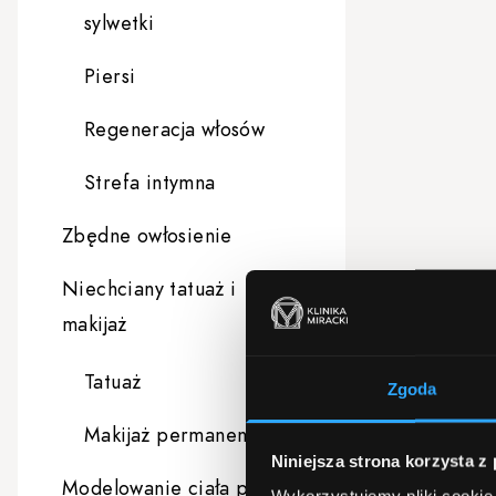
sylwetki
Piersi
Regeneracja włosów
Strefa intymna
Zbędne owłosienie
Niechciany tatuaż i
makijaż
Tatuaż
Zgoda
Makijaż permanentny
Niniejsza strona korzysta z
Modelowanie ciała po
Wykorzystujemy pliki cookie 