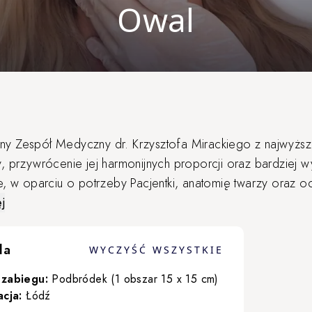
Owal
y Zespół Medyczny dr. Krzysztofa Mirackiego z najwyższą
y, przywrócenie jej harmonijnych proporcji oraz bardziej
e, w oparciu o potrzeby Pacjentki, anatomię twarzy oraz 
pieczeństwo, komfort oraz rezultaty podkreślające natura
j
zmienia się wraz z wiekiem z powodu naturalnych procesów 
ięśnie i kości. Zmiany te mogą sprawić, że twarz straci sw
la
WYCZYŚĆ WSZYSTKIE
wyraźnych konturów.
iracki oferujemy wiele zabiegów, które mogą pomóc w ksz
 zabiegu:
Podbródek (1 obszar 15 x 15 cm)
acja:
Łódź
ych potrzeb Pacjentów i mogą obejmować zarówno nieinwazy