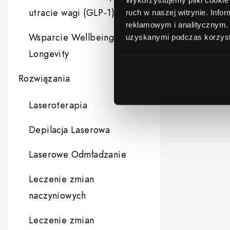
utracie wagi (GLP-1)
ruch w naszej witrynie.
Infor
reklamowym i analitycznym
Wsparcie Wellbeing i
uzyskanymi podczas korzysta
Longevity
Rozwiązania
Laseroterapia
Depilacja Laserowa
Laserowe Odmładzanie
Leczenie zmian
naczyniowych
Leczenie zmian