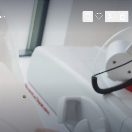
nik
u for Vouchery
e submenu for O nas
Toggle submenu for Cennik