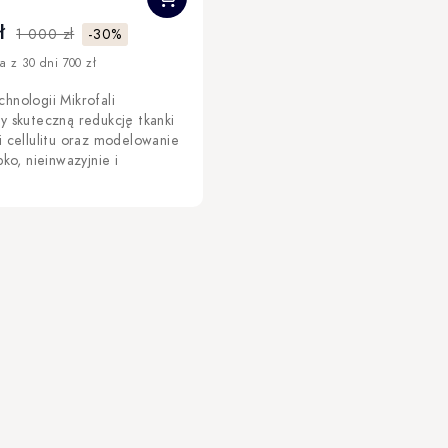
ł
1 000 zł
-30%
a z 30 dni 700 zł
hnologii Mikrofali
y skuteczną redukcję tkanki
i cellulitu oraz modelowanie
bko, nieinwazyjnie i
.