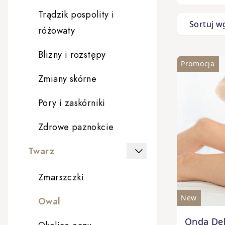
Trądzik pospolity i
Sortuj w
Przejd
różowaty
Blizny i rozstępy
Promocja
Zmiany skórne
Pory i zaskórniki
Zdrowe paznokcie
Twarz
Zmarszczki
New
Owal
The price 
Onda De