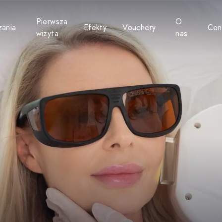
Pierwsza
O
zania
Efekty
Vouchery
Cen
bmenu for Potrzeby
Toggle submenu for Rozwiązania
Toggle submen
Toggl
wizyta
nas