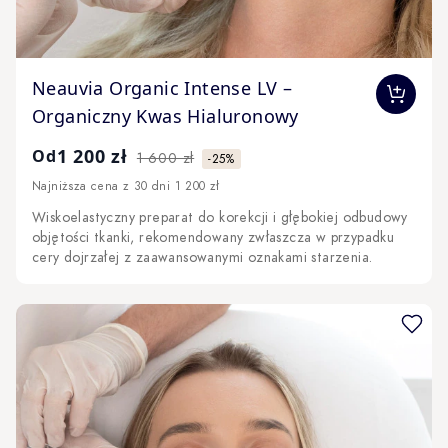
The price depends on the options chosen on the produc
Neauvia Organic Intense LV –
Organiczny Kwas Hialuronowy
1 200 zł
Od
1 600 zł
-25%
Najniższa cena z 30 dni 1 200 zł
Wiskoelastyczny preparat do korekcji i głębokiej odbudowy
objętości tkanki, rekomendowany zwłaszcza w przypadku
cery dojrzałej z zaawansowanymi oznakami starzenia.