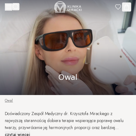
Przejdź do treści
Owal
Owal
Doświadczony Zespół Medyczny dr. Krzysztofa Mirackiego z
najwyższą starannością dobiera terapie wspierające poprawę owalu
twarzy, przywrócenie jej harmonijnych proporcji oraz bardziej
wypoczętego wyglądu. Każda terapia planowana jest indywidualnie, w
czytaj więcej