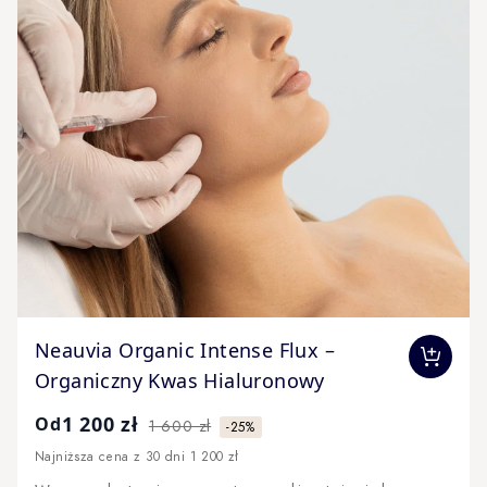
The price depends on the options chosen on the produc
Neauvia Organic Intense Flux –
Organiczny Kwas Hialuronowy
1 200 zł
Od
1 600 zł
-25%
Najniższa cena z 30 dni 1 200 zł