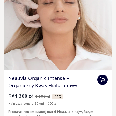
The price depends on the options chosen on the produc
Neauvia Organic Intense –
Organiczny Kwas Hialuronowy
1 300 zł
Od
1 600 zł
-19%
Najniższa cena z 30 dni 1 300 zł
Preparat renomowanej marki Neauvia z najwyższym