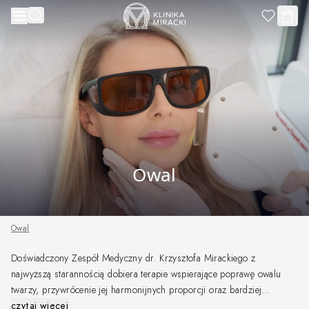
Przejdź do treści
Owal
Owal
Doświadczony Zespół Medyczny dr. Krzysztofa Mirackiego z
najwyższą starannością dobiera terapie wspierające poprawę owalu
twarzy, przywrócenie jej harmonijnych proporcji oraz bardziej
wypoczętego wyglądu. Każda terapia planowana jest indywidualnie, w
czytaj więcej