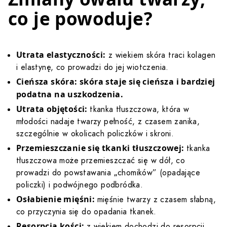
co je powoduje?
Utrata elastyczności:
z wiekiem skóra traci kolagen
i elastynę, co prowadzi do jej wiotczenia.
Cieńsza skóra: skóra staje się cieńsza i bardziej
podatna na uszkodzenia.
Utrata objętości:
tkanka tłuszczowa, która w
młodości nadaje twarzy pełność, z czasem zanika,
szczególnie w okolicach policzków i skroni.
Przemieszczanie się tkanki tłuszczowej:
tkanka
tłuszczowa może przemieszczać się w dół, co
prowadzi do powstawania „chomików” (opadające
policzki) i podwójnego podbródka.
Osłabienie mięśni:
mięśnie twarzy z czasem słabną,
co przyczynia się do opadania tkanek.
Resorpcja kości:
z wiekiem dochodzi do resorpcji