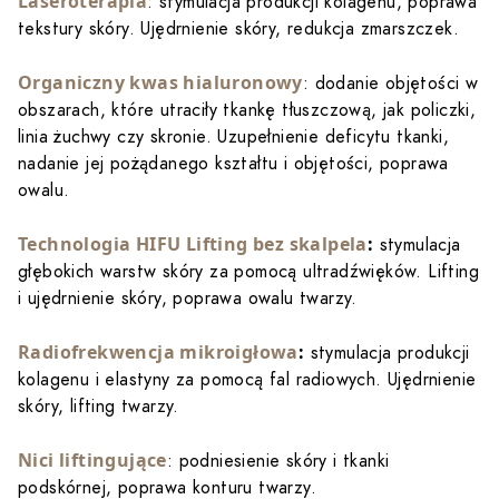
Laseroterapia
: stymulacja produkcji kolagenu, poprawa
tekstury skóry. Ujędrnienie skóry, redukcja zmarszczek.
Organiczny kwas hialuronowy
: dodanie objętości w
obszarach, które utraciły tkankę tłuszczową, jak policzki,
linia żuchwy czy skronie. Uzupełnienie deficytu tkanki,
nadanie jej pożądanego kształtu i objętości, poprawa
owalu.
Technologia HIFU Lifting bez skalpela
:
stymulacja
głębokich warstw skóry za pomocą ultradźwięków. Lifting
i ujędrnienie skóry, poprawa owalu twarzy.
Radiofrekwencja mikroigłowa
:
stymulacja produkcji
kolagenu i elastyny za pomocą fal radiowych. Ujędrnienie
skóry, lifting twarzy.
Nici liftingujące
: podniesienie skóry i tkanki
podskórnej, poprawa konturu twarzy.