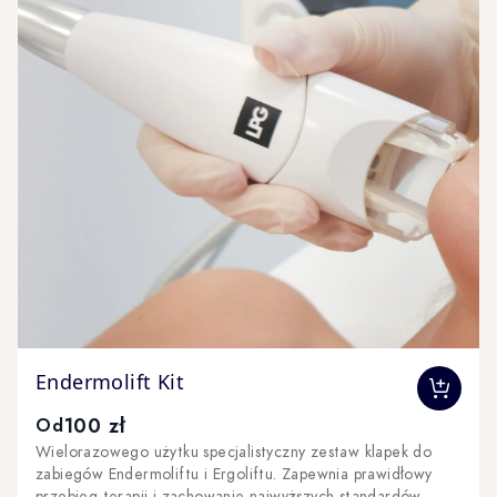
The price depends on the options chosen on the produc
Endermolift Kit
100 zł
Od
Wielorazowego użytku specjalistyczny zestaw klapek do
zabiegów Endermoliftu i Ergoliftu. Zapewnia prawidłowy
przebieg terapii i zachowanie najwyższych standardów