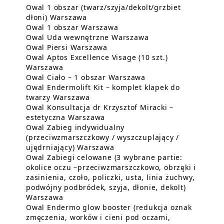
Owal 1 obszar (twarz/szyja/dekolt/grzbiet
Dowiedz się więcej o Owal 1 obszar (
dłoni) Warszawa
Dowiedz się więcej o Owal 
Owal 1 obszar Warszawa
Dowiedz się więcej
Owal Uda wewnętrzne Warszawa
Dowiedz się więcej o Owal Pie
Owal Piersi Warszawa
Owal Aptos Excellence Visage (10 szt.)
Dowiedz się więcej o Owal Aptos Excellence
Warszawa
Dowiedz się więcej o
Owal Ciało – 1 obszar Warszawa
Owal Endermolift Kit – komplet klapek do
Dowiedz się więcej o Owal Endermol
twarzy Warszawa
Owal Konsultacja dr Krzysztof Miracki –
Dowiedz się więcej o Owal Kons
estetyczna Warszawa
Owal Zabieg indywidualny
(przeciwzmarszczkowy / wyszczuplający /
Dowiedz się więcej o Owal Za
ujędrniający) Warszawa
Owal Zabiegi celowane (3 wybrane partie:
okolice oczu –przeciwzmarszczkowo, obrzęki i
zasinienia, czoło, policzki, usta, linia żuchwy,
podwójny podbródek, szyja, dłonie, dekolt)
Dowiedz się więcej o Owal Zabiegi celowane
Warszawa
Owal Endermo glow booster (redukcja oznak
zmęczenia, worków i cieni pod oczami,