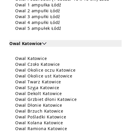
Dowiedz się więcej o Owal 1 am
Owal 1 ampułka Łódź
Dowiedz się więcej o Owal 2 amp
Owal 2 ampułki Łódź
Dowiedz się więcej o Owal 3 amp
Owal 3 ampułki Łódź
Dowiedz się więcej o Owal 4 amp
Owal 4 ampułki Łódź
Dowiedz się więcej o Owal 5 am
Owal 5 ampułek Łódź
Owal Katowice
Kliknij, aby rozwinąć i zobaczyć zabiegi dla Owal Ka
Dowiedz się więcej o Owal Katowice
Owal Katowice
Zabiegi dla Owal Katowice
Dowiedz się więcej o Owal Czoło
Owal Czoło Katowice
Dowiedz się więcej o Owa
Owal Okolice oczu Katowice
Dowiedz się więcej o Owal 
Owal Okolice ust Katowice
Dowiedz się więcej o Owal Twar
Owal Twarz Katowice
Dowiedz się więcej o Owal Szyja
Owal Szyja Katowice
Dowiedz się więcej o Owal Deko
Owal Dekolt Katowice
Dowiedz się więcej o Owa
Owal Grzbiet dłoni Katowice
Dowiedz się więcej o Owal Dłon
Owal Dłonie Katowice
Dowiedz się więcej o Owal Brz
Owal Brzuch Katowice
Dowiedz się więcej o Owal Po
Owal Pośladki Katowice
Dowiedz się więcej o Owal Kol
Owal Kolana Katowice
Dowiedz się więcej o Owal R
Owal Ramiona Katowice