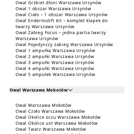
Dowiedz się w
Owal Grzbiet dłoni Warszawa Ursynów
Dowiedz się więce
Owal 1 obszar Warszawa Ursynów
Dowiedz się
Owal Ciało – 1 obszar Warszawa Ursynów
Owal Endermolift Kit – komplet klapek do
Dowiedz się więcej o Owal
twarzy Warszawa Ursynów
Owal Zabieg Focus – jedna partia twarzy
Dowiedz się więcej o Owal Zabieg
Warszawa Ursynów
Dowiedz 
Owal Pojedynczy zabieg Warszawa Ursynów
Dowiedz się wię
Owal 1 ampułka Warszawa Ursynów
Dowiedz się więc
Owal 2 ampułki Warszawa Ursynów
Dowiedz się więc
Owal 3 ampułki Warszawa Ursynów
Dowiedz się więc
Owal 4 ampułki Warszawa Ursynów
Dowiedz się wię
Owal 5 ampułek Warszawa Ursynów
Owal Warszawa Mokotów
Kliknij, aby rozwinąć i zobaczyć zabiegi dla Owal
Dowiedz się więcej o Owal
Owal Warszawa Mokotów
Zabiegi dla Owal Warszawa Mokotów
Dowiedz się więcej o
Owal Czoło Warszawa Mokotów
Dowiedz się w
Owal Okolice oczu Warszawa Mokotów
Dowiedz się wię
Owal Okolice ust Warszawa Mokotów
Dowiedz się więcej 
Owal Twarz Warszawa Mokotów