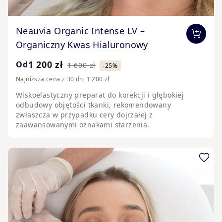
The price depends on the options chosen on the pr
Neauvia Organic Intense LV –
Organiczny Kwas Hialuronowy
1 200 zł
Od
1 600 zł
-25%
Najniższa cena z 30 dni 1 200 zł
Wiskoelastyczny preparat do korekcji i głębokiej
odbudowy objętości tkanki, rekomendowany
zwłaszcza w przypadku cery dojrzałej z
zaawansowanymi oznakami starzenia.