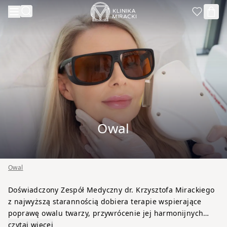
Przejdź do treści
Owal
Owal
Doświadczony Zespół Medyczny dr. Krzysztofa Mirackiego
z najwyższą starannością dobiera terapie wspierające
poprawę owalu twarzy, przywrócenie jej harmonijnych
proporcji oraz bardziej wypoczętego wyglądu. Każda
czytaj więcej