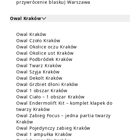
Dowiedz się więcej o
przywrócenie blasku) Warszawa
Owal Kraków
Kliknij, aby rozwinąć i zobaczyć zabiegi dla Owal K
Dowiedz się więcej o Owal Kraków
Owal Kraków
Zabiegi dla Owal Kraków
Dowiedz się więcej o Owal Czoło 
Owal Czoło Kraków
Dowiedz się więcej o Owal
Owal Okolice oczu Kraków
Dowiedz się więcej o Owal O
Owal Okolice ust Kraków
Dowiedz się więcej o Owal 
Owal Podbródek Kraków
Dowiedz się więcej o Owal Twarz
Owal Twarz Kraków
Dowiedz się więcej o Owal Szyja K
Owal Szyja Kraków
Dowiedz się więcej o Owal Dekol
Owal Dekolt Kraków
Dowiedz się więcej o Owal
Owal Grzbiet dłoni Kraków
Dowiedz się więcej o Owal 1 o
Owal 1 obszar Kraków
Dowiedz się więcej o Ow
Owal Ciało – 1 obszar Kraków
Owal Endermolift Kit – komplet klapek do
Dowiedz się więcej o Owal Endermolift
twarzy Kraków
Owal Zabieg Focus – jedna partia twarzy
Dowiedz się więcej o Owal Zabieg Focus – jed
Kraków
Dowiedz się więcej o
Owal Pojedynczy zabieg Kraków
Dowiedz się więcej o Owal 1
Owal 1 ampułka Kraków