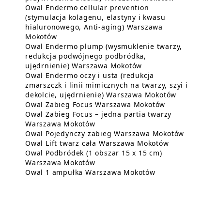
Owal Endermo cellular prevention
(stymulacja kolagenu, elastyny i kwasu
hialuronowego, Anti-aging) Warszawa
Dowiedz się więcej o Owal Endermo cellular
Mokotów
Owal Endermo plump (wysmuklenie twarzy,
redukcja podwójnego podbródka,
Dowiedz się więcej 
ujędrnienie) Warszawa Mokotów
Owal Endermo oczy i usta (redukcja
zmarszczk i linii mimicznych na twarzy, szyi i
Dowiedz się
dekolcie, ujędrnienie) Warszawa Mokotów
Dowiedz się w
Owal Zabieg Focus Warszawa Mokotów
Owal Zabieg Focus – jedna partia twarzy
Dowiedz się więcej o Owal Zabie
Warszawa Mokotów
Dowiedz 
Owal Pojedynczy zabieg Warszawa Mokotów
Dowiedz się 
Owal Lift twarz cała Warszawa Mokotów
Owal Podbródek (1 obszar 15 x 15 cm)
Dowiedz się więcej o Owal Podbr
Warszawa Mokotów
Dowiedz się wię
Owal 1 ampułka Warszawa Mokotów