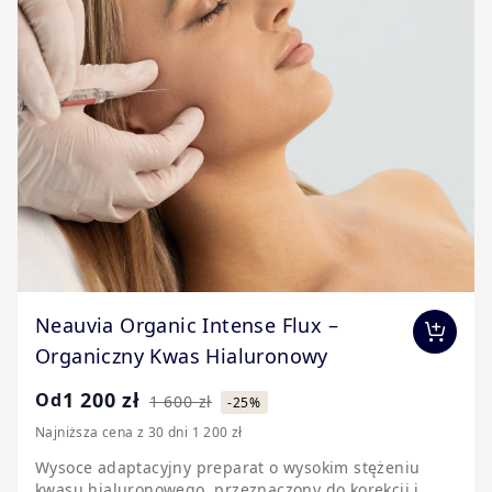
The price depends on the options chosen on the pr
Neauvia Organic Intense Flux –
Organiczny Kwas Hialuronowy
1 200 zł
Od
1 600 zł
-25%
Najniższa cena z 30 dni 1 200 zł
Wysoce adaptacyjny preparat o wysokim stężeniu
kwasu hialuronowego, przeznaczony do korekcji i