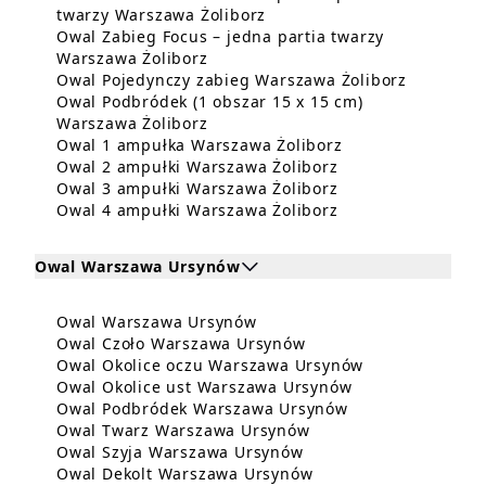
Dowiedz się więcej o Owal 
twarzy Warszawa Żoliborz
Owal Zabieg Focus – jedna partia twarzy
Dowiedz się więcej o Owal Zabieg 
Warszawa Żoliborz
Dowiedz s
Owal Pojedynczy zabieg Warszawa Żoliborz
Owal Podbródek (1 obszar 15 x 15 cm)
Dowiedz się więcej o Owal Podbró
Warszawa Żoliborz
Dowiedz się więc
Owal 1 ampułka Warszawa Żoliborz
Dowiedz się więce
Owal 2 ampułki Warszawa Żoliborz
Dowiedz się więce
Owal 3 ampułki Warszawa Żoliborz
Dowiedz się więce
Owal 4 ampułki Warszawa Żoliborz
Owal Warszawa Ursynów
Kliknij, aby rozwinąć i zobaczyć zabiegi dla Owal 
Dowiedz się więcej o Owal
Owal Warszawa Ursynów
Zabiegi dla Owal Warszawa Ursynów
Dowiedz się więcej o
Owal Czoło Warszawa Ursynów
Dowiedz się wi
Owal Okolice oczu Warszawa Ursynów
Dowiedz się wię
Owal Okolice ust Warszawa Ursynów
Dowiedz się wię
Owal Podbródek Warszawa Ursynów
Dowiedz się więcej 
Owal Twarz Warszawa Ursynów
Dowiedz się więcej o 
Owal Szyja Warszawa Ursynów
Dowiedz się więcej 
Owal Dekolt Warszawa Ursynów