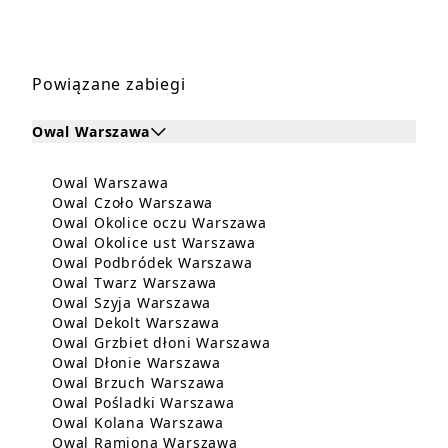
Powiązane zabiegi
Owal Warszawa
Kliknij, aby rozwinąć i zobaczyć zabiegi dla Owal W
Dowiedz się więcej o Owal Warszawa
Owal Warszawa
Zabiegi dla Owal Warszawa
Dowiedz się więcej o Owal Czo
Owal Czoło Warszawa
Dowiedz się więcej o O
Owal Okolice oczu Warszawa
Dowiedz się więcej o Owa
Owal Okolice ust Warszawa
Dowiedz się więcej o Owa
Owal Podbródek Warszawa
Dowiedz się więcej o Owal Tw
Owal Twarz Warszawa
Dowiedz się więcej o Owal Szy
Owal Szyja Warszawa
Dowiedz się więcej o Owal De
Owal Dekolt Warszawa
Dowiedz się więcej o O
Owal Grzbiet dłoni Warszawa
Dowiedz się więcej o Owal Dł
Owal Dłonie Warszawa
Dowiedz się więcej o Owal B
Owal Brzuch Warszawa
Dowiedz się więcej o Owal P
Owal Pośladki Warszawa
Dowiedz się więcej o Owal K
Owal Kolana Warszawa
Dowiedz się więcej o Owal
Owal Ramiona Warszawa