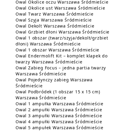
Dowiedz si
Owal Okolice oczu Warszawa Śródmieście
Dowiedz się 
Owal Okolice ust Warszawa Śródmieście
Dowiedz się więc
Owal Twarz Warszawa Śródmieście
Dowiedz się więce
Owal Szyja Warszawa Śródmieście
Dowiedz się więc
Owal Dekolt Warszawa Śródmieście
Dowiedz si
Owal Grzbiet dłoni Warszawa Śródmieście
Owal 1 obszar (twarz/szyja/dekolt/grzbiet
Dowiedz się więcej o Ow
dłoni) Warszawa Śródmieście
Dowiedz się wi
Owal 1 obszar Warszawa Śródmieście
Owal Endermolift Kit – komplet klapek do
Dowiedz się więcej o O
twarzy Warszawa Śródmieście
Owal Zabieg Focus – jedna partia twarzy
Dowiedz się więcej o Owal Za
Warszawa Śródmieście
Owal Pojedynczy zabieg Warszawa
Dowiedz się więcej o Owal Pojedynczy z
Śródmieście
Owal Podbródek (1 obszar 15 x 15 cm)
Dowiedz się więcej o Owal Po
Warszawa Śródmieście
Dowiedz się 
Owal 1 ampułka Warszawa Śródmieście
Dowiedz się w
Owal 2 ampułki Warszawa Śródmieście
Dowiedz się w
Owal 3 ampułki Warszawa Śródmieście
Dowiedz się w
Owal 4 ampułki Warszawa Śródmieście
Dowiedz się 
Owal 5 ampułek Warszawa Śródmieście