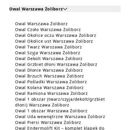
Owal Warszawa Żoliborz
Kliknij, aby rozwinąć i zobaczyć zabiegi dla Owal W
Dowiedz się więcej o Owal W
Owal Warszawa Żoliborz
Zabiegi dla Owal Warszawa Żoliborz
Dowiedz się więcej o 
Owal Czoło Warszawa Żoliborz
Dowiedz się wi
Owal Okolice oczu Warszawa Żoliborz
Dowiedz się więc
Owal Okolice ust Warszawa Żoliborz
Dowiedz się więcej o
Owal Twarz Warszawa Żoliborz
Dowiedz się więcej o O
Owal Szyja Warszawa Żoliborz
Dowiedz się więcej o
Owal Dekolt Warszawa Żoliborz
Dowiedz się wi
Owal Grzbiet dłoni Warszawa Żoliborz
Dowiedz się więcej o
Owal Dłonie Warszawa Żoliborz
Dowiedz się więcej 
Owal Brzuch Warszawa Żoliborz
Dowiedz się więcej 
Owal Pośladki Warszawa Żoliborz
Dowiedz się więcej o
Owal Kolana Warszawa Żoliborz
Dowiedz się więcej
Owal Ramiona Warszawa Żoliborz
Owal 1 obszar (twarz/szyja/dekolt/grzbiet
Dowiedz się więcej o Owal 1
dłoni) Warszawa Żoliborz
Dowiedz się więcej
Owal 1 obszar Warszawa Żoliborz
Dowiedz si
Owal Uda wewnętrzne Warszawa Żoliborz
Dowiedz się więcej o 
Owal Piersi Warszawa Żoliborz
Owal Endermolift Kit – komplet klapek do