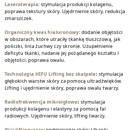
Laseroterapia
: stymulacja produkcji kolagenu,
poprawa tekstury skóry. Ujędrnienie skóry, redukcja
zmarszczek.
Organiczny kwas hialuronowy
: dodanie objętości
w obszarach, które utraciły tkankę tłuszczową, jak
policzki, linia żuchwy czy skronie. Uzupełnienie
deficytu tkanki, nadanie jej pożądanego kształtu i
objętości, poprawa owalu.
Technologia HIFU Lifting bez skalpela
:
stymulacja
głębokich warstw skóry za pomocą ultradźwięków.
Lifting i ujędrnienie skóry, poprawa owalu twarzy.
Radiofrekwencja mikroigłowa
:
stymulacja
produkcji kolagenu i elastyny za pomocą fal
radiowych. Ujędrnienie skóry, lifting twarzy.
Nici liftingujące
: podniesienie skóry i tkanki