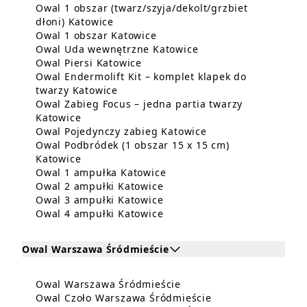
Owal 1 obszar (twarz/szyja/dekolt/grzbiet
Dowiedz się więcej o Owal 1 obszar (t
dłoni) Katowice
Dowiedz się więcej o Owal 1 
Owal 1 obszar Katowice
Dowiedz się więcej 
Owal Uda wewnętrzne Katowice
Dowiedz się więcej o Owal Piers
Owal Piersi Katowice
Owal Endermolift Kit – komplet klapek do
Dowiedz się więcej o Owal Endermolif
twarzy Katowice
Owal Zabieg Focus – jedna partia twarzy
Dowiedz się więcej o Owal Zabieg Focus – j
Katowice
Dowiedz się więcej
Owal Pojedynczy zabieg Katowice
Owal Podbródek (1 obszar 15 x 15 cm)
Dowiedz się więcej o Owal Podbródek (1 obs
Katowice
Dowiedz się więcej o Owal 
Owal 1 ampułka Katowice
Dowiedz się więcej o Owal 
Owal 2 ampułki Katowice
Dowiedz się więcej o Owal 
Owal 3 ampułki Katowice
Dowiedz się więcej o Owal 
Owal 4 ampułki Katowice
Owal Warszawa Śródmieście
Kliknij, aby rozwinąć i zobaczyć zabiegi dla Owal 
Dowiedz się więcej o O
Owal Warszawa Śródmieście
Zabiegi dla Owal Warszawa Śródmieście
Dowiedz się więce
Owal Czoło Warszawa Śródmieście