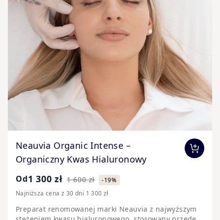
The price depends on the options chosen on the pr
Neauvia Organic Intense –
Organiczny Kwas Hialuronowy
1 300 zł
Od
1 600 zł
-19%
Najniższa cena z 30 dni 1 300 zł
Preparat renomowanej marki Neauvia z najwyższym
stężeniem kwasu hialuronowego, stosowany przede