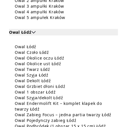
Dowiedz się więcej o Owal 2 
Owal 2 ampułki Kraków
Dowiedz się więcej o Owal 3 
Owal 3 ampułki Kraków
Dowiedz się więcej o Owal 4 
Owal 4 ampułki Kraków
Dowiedz się więcej o Owal 5
Owal 5 ampułek Kraków
Owal Łódź
Kliknij, aby rozwinąć i zobaczyć zabiegi dla Owal Łó
Dowiedz się więcej o Owal Łódź
Owal Łódź
Zabiegi dla Owal Łódź
Dowiedz się więcej o Owal Czoło Łód
Owal Czoło Łódź
Dowiedz się więcej o Owal Ok
Owal Okolice oczu Łódź
Dowiedz się więcej o Owal Okol
Owal Okolice ust Łódź
Dowiedz się więcej o Owal Twarz Łó
Owal Twarz Łódź
Dowiedz się więcej o Owal Szyja Łódź
Owal Szyja Łódź
Dowiedz się więcej o Owal Dekolt Ł
Owal Dekolt Łódź
Dowiedz się więcej o Owal Gr
Owal Grzbiet dłoni Łódź
Dowiedz się więcej o Owal 1 obsz
Owal 1 obszar Łódź
Dowiedz się więcej o Owal Szy
Owal Szyja/dekolt Łódź
Owal Endermolift Kit – komplet klapek do
Dowiedz się więcej o Owal Endermolift Ki
twarzy Łódź
Dowiedz
Owal Zabieg Focus – jedna partia twarzy Łódź
Dowiedz się więcej o O
Owal Pojedynczy zabieg Łódź
Dowiedz s
Owal Podbródek (1 obszar 15 x 15 cm) Łódź