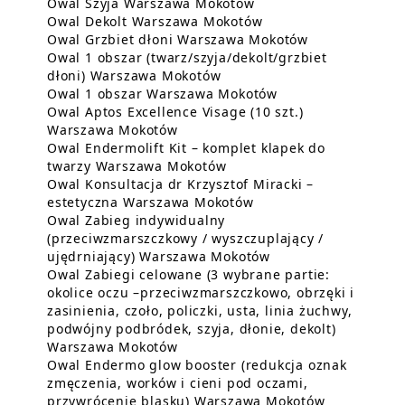
Dowiedz się więcej o
Owal Szyja Warszawa Mokotów
Dowiedz się więcej 
Owal Dekolt Warszawa Mokotów
Dowiedz się w
Owal Grzbiet dłoni Warszawa Mokotów
Owal 1 obszar (twarz/szyja/dekolt/grzbiet
Dowiedz się więcej o Owal 
dłoni) Warszawa Mokotów
Dowiedz się więce
Owal 1 obszar Warszawa Mokotów
Owal Aptos Excellence Visage (10 szt.)
Dowiedz się więcej o Owal Aptos 
Warszawa Mokotów
Owal Endermolift Kit – komplet klapek do
Dowiedz się więcej o Owal
twarzy Warszawa Mokotów
Owal Konsultacja dr Krzysztof Miracki –
Dowiedz się więcej o 
estetyczna Warszawa Mokotów
Owal Zabieg indywidualny
(przeciwzmarszczkowy / wyszczuplający /
Dowiedz się więcej
ujędrniający) Warszawa Mokotów
Owal Zabiegi celowane (3 wybrane partie:
okolice oczu –przeciwzmarszczkowo, obrzęki i
zasinienia, czoło, policzki, usta, linia żuchwy,
podwójny podbródek, szyja, dłonie, dekolt)
Dowiedz się więcej o Owal Zabiegi
Warszawa Mokotów
Owal Endermo glow booster (redukcja oznak
zmęczenia, worków i cieni pod oczami,
Dowiedz się
przywrócenie blasku) Warszawa Mokotów