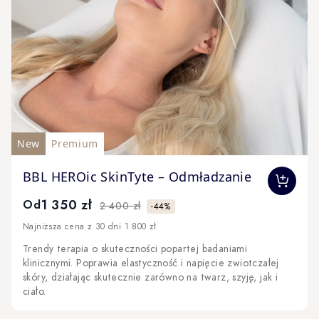
New
Premium
The price depends on the options chosen on the produc
BBL HEROic SkinTyte – Odmładzanie
1 350 zł
Od
2 400 zł
-44%
Najniższa cena z 30 dni 1 800 zł
Trendy terapia o skuteczności popartej badaniami
klinicznymi. Poprawia elastyczność i napięcie zwiotczałej
skóry, działając skutecznie zarówno na twarz, szyję, jak i
ciało.