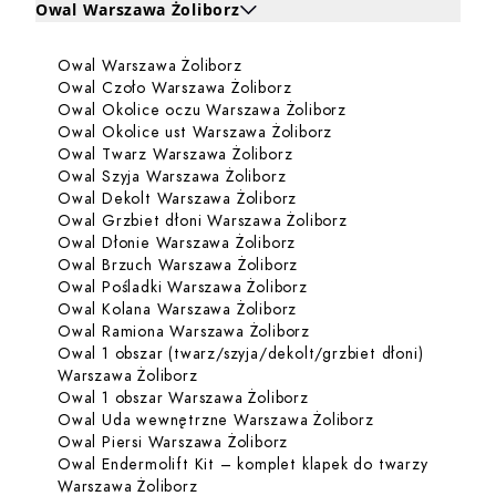
Owal Warszawa Żoliborz
Kliknij, aby rozwinąć i zobaczyć zabiegi dla Owal Warsza
Dowiedz się więcej o Owal Warsz
Owal Warszawa Żoliborz
Zabiegi dla Owal Warszawa Żoliborz
Dowiedz się więcej o Owal
Owal Czoło Warszawa Żoliborz
Dowiedz się więcej
Owal Okolice oczu Warszawa Żoliborz
Dowiedz się więcej o
Owal Okolice ust Warszawa Żoliborz
Dowiedz się więcej o Owa
Owal Twarz Warszawa Żoliborz
Dowiedz się więcej o Owal 
Owal Szyja Warszawa Żoliborz
Dowiedz się więcej o Owa
Owal Dekolt Warszawa Żoliborz
Dowiedz się więcej
Owal Grzbiet dłoni Warszawa Żoliborz
Dowiedz się więcej o Owa
Owal Dłonie Warszawa Żoliborz
Dowiedz się więcej o Owa
Owal Brzuch Warszawa Żoliborz
Dowiedz się więcej o Ow
Owal Pośladki Warszawa Żoliborz
Dowiedz się więcej o Owa
Owal Kolana Warszawa Żoliborz
Dowiedz się więcej o O
Owal Ramiona Warszawa Żoliborz
Owal 1 obszar (twarz/szyja/dekolt/grzbiet dłoni)
Dowiedz się więcej o Owal 1 obszar (tw
Warszawa Żoliborz
Dowiedz się więcej o Ow
Owal 1 obszar Warszawa Żoliborz
Dowiedz się wi
Owal Uda wewnętrzne Warszawa Żoliborz
Dowiedz się więcej o Owal 
Owal Piersi Warszawa Żoliborz
Owal Endermolift Kit – komplet klapek do twarzy
Dowiedz się więcej o Owal Endermolift
Warszawa Żoliborz