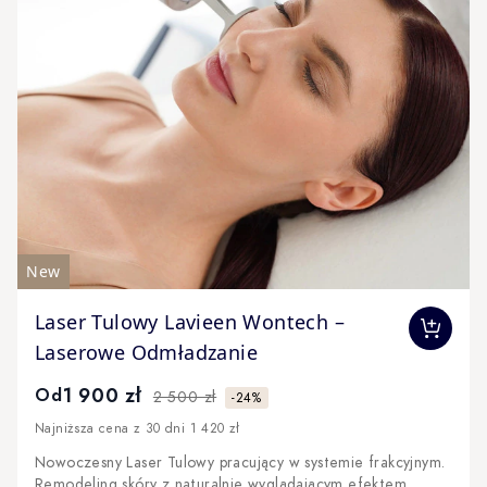
New
The price depends on the options chosen on the produc
Laser Tulowy Lavieen Wontech –
Laserowe Odmładzanie
1 900 zł
Od
2 500 zł
-24%
Najniższa cena z 30 dni 1 420 zł
Nowoczesny Laser Tulowy pracujący w systemie frakcyjnym.
Remodeling skóry z naturalnie wyglądającym efektem