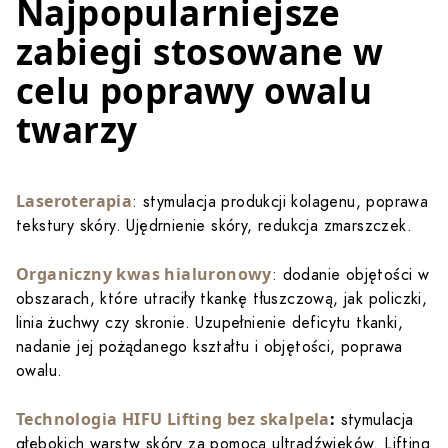
Najpopularniejsze
zabiegi stosowane w
celu poprawy owalu
twarzy
Laseroterapia
: stymulacja produkcji kolagenu, poprawa
tekstury skóry. Ujędrnienie skóry, redukcja zmarszczek.
Organiczny kwas hialuronowy
: dodanie objętości w
obszarach, które utraciły tkankę tłuszczową, jak policzki,
linia żuchwy czy skronie. Uzupełnienie deficytu tkanki,
nadanie jej pożądanego kształtu i objętości, poprawa
owalu.
Technologia HIFU Lifting bez skalpela
:
stymulacja
głębokich warstw skóry za pomocą ultradźwięków. Lifting