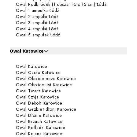
Dowiedz się w
Owal Podbródek (1 obszar 15 x 15 cm) Łódź
Dowiedz się więcej o Owal 1 ampułk
Owal 1 ampułka Łódź
Dowiedz się więcej o Owal 2 ampułki
Owal 2 ampułki Łódź
Dowiedz się więcej o Owal 3 ampułki
Owal 3 ampułki Łódź
Dowiedz się więcej o Owal 4 ampułki
Owal 4 ampułki Łódź
Dowiedz się więcej o Owal 5 ampułe
Owal 5 ampułek Łódź
Owal Katowice
Kliknij, aby rozwinąć i zobaczyć zabiegi dla Owal Katowi
Dowiedz się więcej o Owal Katowice
Owal Katowice
Zabiegi dla Owal Katowice
Dowiedz się więcej o Owal Czoło K
Owal Czoło Katowice
Dowiedz się więcej o Owal O
Owal Okolice oczu Katowice
Dowiedz się więcej o Owal Oko
Owal Okolice ust Katowice
Dowiedz się więcej o Owal Twarz K
Owal Twarz Katowice
Dowiedz się więcej o Owal Szyja Ka
Owal Szyja Katowice
Dowiedz się więcej o Owal Dekolt 
Owal Dekolt Katowice
Dowiedz się więcej o Owal G
Owal Grzbiet dłoni Katowice
Dowiedz się więcej o Owal Dłonie 
Owal Dłonie Katowice
Dowiedz się więcej o Owal Brzuch 
Owal Brzuch Katowice
Dowiedz się więcej o Owal Poślad
Owal Pośladki Katowice
Dowiedz się więcej o Owal Kolana 
Owal Kolana Katowice