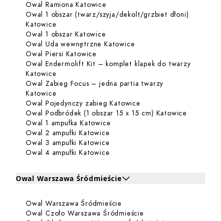
Dowiedz się więcej o Owal Ramio
Owal Ramiona Katowice
Owal 1 obszar (twarz/szyja/dekolt/grzbiet dłoni)
Dowiedz się więcej o Owal 1 obszar (twarz/szyja
Katowice
Dowiedz się więcej o Owal 1 obsz
Owal 1 obszar Katowice
Dowiedz się więcej o Ow
Owal Uda wewnętrzne Katowice
Dowiedz się więcej o Owal Piersi Ka
Owal Piersi Katowice
Owal Endermolift Kit – komplet klapek do twarzy
Dowiedz się więcej o Owal Endermolift Kit – ko
Katowice
Owal Zabieg Focus – jedna partia twarzy
Dowiedz się więcej o Owal Zabieg Focus – jedna
Katowice
Dowiedz się więcej o O
Owal Pojedynczy zabieg Katowice
Dowiedz s
Owal Podbródek (1 obszar 15 x 15 cm) Katowice
Dowiedz się więcej o Owal 1 am
Owal 1 ampułka Katowice
Dowiedz się więcej o Owal 2 amp
Owal 2 ampułki Katowice
Dowiedz się więcej o Owal 3 amp
Owal 3 ampułki Katowice
Dowiedz się więcej o Owal 4 amp
Owal 4 ampułki Katowice
Owal Warszawa Śródmieście
Kliknij, aby rozwinąć i zobaczyć zabiegi dla Owal Warsz
Dowiedz się więcej o Owal 
Owal Warszawa Śródmieście
Zabiegi dla Owal Warszawa Śródmieście
Dowiedz się więcej o
Owal Czoło Warszawa Śródmieście