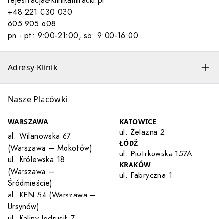
rejestracja@klinikamiracki.pl
+48 221 030 030
605 905 608
pn - pt: 9:00-21:00, sb: 9:00-16:00
Adresy Klinik
Nasze Placówki
WARSZAWA
KATOWICE
ul. Żelazna 2
al. Wilanowska 67
ŁÓDŹ
(Warszawa – Mokotów)
ul. Piotrkowska 157A
ul. Królewska 18
KRAKÓW
(Warszawa –
ul. Fabryczna 1
Śródmieście)
al. KEN 54 (Warszawa –
Ursynów)
ul. Kaliny Jędrusik 7