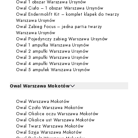
Dowiedz się więcej o O
Owal 1 obszar Warszawa Ursynów
Dowiedz się wię
Owal Ciało – 1 obszar Warszawa Ursynów
Owal Endermolift Kit – komplet klapek do twarzy
Dowiedz się więcej o Owal Endermolift
Warszawa Ursynów
Owal Zabieg Focus – jedna partia twarzy
Dowiedz się więcej o Owal Zabieg Foc
Warszawa Ursynów
Dowiedz się w
Owal Pojedynczy zabieg Warszawa Ursynów
Dowiedz się więcej o 
Owal 1 ampułka Warszawa Ursynów
Dowiedz się więcej o 
Owal 2 ampułki Warszawa Ursynów
Dowiedz się więcej o 
Owal 3 ampułki Warszawa Ursynów
Dowiedz się więcej o 
Owal 4 ampułki Warszawa Ursynów
Dowiedz się więcej o
Owal 5 ampułek Warszawa Ursynów
Owal Warszawa Mokotów
Kliknij, aby rozwinąć i zobaczyć zabiegi dla Owal Wars
Dowiedz się więcej o Owal Wa
Owal Warszawa Mokotów
Zabiegi dla Owal Warszawa Mokotów
Dowiedz się więcej o Ow
Owal Czoło Warszawa Mokotów
Dowiedz się więc
Owal Okolice oczu Warszawa Mokotów
Dowiedz się więcej
Owal Okolice ust Warszawa Mokotów
Dowiedz się więcej o Ow
Owal Twarz Warszawa Mokotów
Dowiedz się więcej o Owa
Owal Szyja Warszawa Mokotów