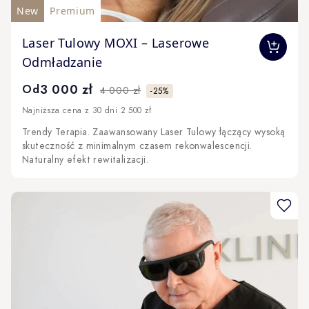
New
Premium
The price depends on the options chosen on the produc
Laser Tulowy MOXI – Laserowe
Odmładzanie
3 000 zł
Od
4 000 zł
-25%
Najniższa cena z 30 dni 2 500 zł
Trendy Terapia. Zaawansowany Laser Tulowy łączący wysoką
skuteczność z minimalnym czasem rekonwalescencji.
Naturalny efekt rewitalizacji.