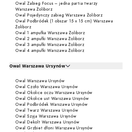
Owal Zabieg Focus – jedna partia twarzy
Dowiedz się więcej o Owal Zabieg Focu
Warszawa Żoliborz
Dowiedz się w
Owal Pojedynczy zabieg Warszawa Żoliborz
Owal Podbródek (1 obszar 15 x 15 cm) Warszawa
Dowiedz się więcej o Owal Podbródek (1 obszar 1
Żoliborz
Dowiedz się więcej o 
Owal 1 ampułka Warszawa Żoliborz
Dowiedz się więcej o O
Owal 2 ampułki Warszawa Żoliborz
Dowiedz się więcej o O
Owal 3 ampułki Warszawa Żoliborz
Dowiedz się więcej o O
Owal 4 ampułki Warszawa Żoliborz
Owal Warszawa Ursynów
Kliknij, aby rozwinąć i zobaczyć zabiegi dla Owal Warsz
Dowiedz się więcej o Owal Wars
Owal Warszawa Ursynów
Zabiegi dla Owal Warszawa Ursynów
Dowiedz się więcej o Owa
Owal Czoło Warszawa Ursynów
Dowiedz się więce
Owal Okolice oczu Warszawa Ursynów
Dowiedz się więcej 
Owal Okolice ust Warszawa Ursynów
Dowiedz się więcej 
Owal Podbródek Warszawa Ursynów
Dowiedz się więcej o Owa
Owal Twarz Warszawa Ursynów
Dowiedz się więcej o Owal
Owal Szyja Warszawa Ursynów
Dowiedz się więcej o Ow
Owal Dekolt Warszawa Ursynów
Dowiedz się więcej
Owal Grzbiet dłoni Warszawa Ursynów