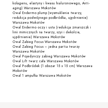
kolagenu, elastyny i kwasu hialuronowego, Anti-
Dowiedz się więcej o Owal Ende
aging) Warszawa Mokotów
Owal Endermo plump (wysmuklenie twarzy,
redukcja podwójnego podbródka, ujędrnienie)
Dowiedz się więcej o Owal Endermo p
Warszawa Mokotów
Owal Endermo oczy i usta (redukcja zmarszczk i
linii mimicznych na twarzy, szyi i dekolcie,
Dowiedz się więcej o Owal
ujędrnienie) Warszawa Mokotów
Dowiedz się więce
Owal Zabieg Focus Warszawa Mokotów
Owal Zabieg Focus – jedna partia twarzy
Dowiedz się więcej o Owal Zabieg Fo
Warszawa Mokotów
Dowiedz się 
Owal Pojedynczy zabieg Warszawa Mokotów
Dowiedz się więc
Owal Lift twarz cała Warszawa Mokotów
Owal Podbródek (1 obszar 15 x 15 cm) Warszawa
Dowiedz się więcej o Owal Podbródek (1 obszar
Mokotów
Dowiedz się więcej o
Owal 1 ampułka Warszawa Mokotów