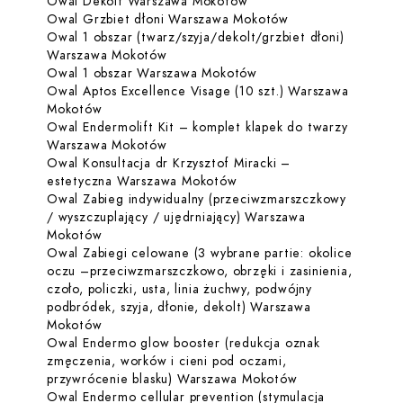
Dowiedz się więcej o O
Owal Dekolt Warszawa Mokotów
Dowiedz się więce
Owal Grzbiet dłoni Warszawa Mokotów
Owal 1 obszar (twarz/szyja/dekolt/grzbiet dłoni)
Dowiedz się więcej o Owal 1 obszar (
Warszawa Mokotów
Dowiedz się więcej o 
Owal 1 obszar Warszawa Mokotów
Owal Aptos Excellence Visage (10 szt.) Warszawa
Dowiedz się więcej o Owal Aptos Excellence Vis
Mokotów
Owal Endermolift Kit – komplet klapek do twarzy
Dowiedz się więcej o Owal Endermoli
Warszawa Mokotów
Owal Konsultacja dr Krzysztof Miracki –
Dowiedz się więcej o Owal
estetyczna Warszawa Mokotów
Owal Zabieg indywidualny (przeciwzmarszczkowy
/ wyszczuplający / ujędrniający) Warszawa
Dowiedz się więcej o Owal Zabieg indywidualny 
Mokotów
Owal Zabiegi celowane (3 wybrane partie: okolice
oczu –przeciwzmarszczkowo, obrzęki i zasinienia,
czoło, policzki, usta, linia żuchwy, podwójny
podbródek, szyja, dłonie, dekolt) Warszawa
Dowiedz się więcej o Owal Zabiegi celowane (3 wy
Mokotów
Owal Endermo glow booster (redukcja oznak
zmęczenia, worków i cieni pod oczami,
Dowiedz się więc
przywrócenie blasku) Warszawa Mokotów
Owal Endermo cellular prevention (stymulacja