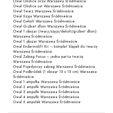
Dowiedz się wi
Owal Okolice oczu Warszawa Śródmieście
Dowiedz się więc
Owal Okolice ust Warszawa Śródmieście
Dowiedz się więcej o
Owal Twarz Warszawa Śródmieście
Dowiedz się więcej o 
Owal Szyja Warszawa Śródmieście
Dowiedz się więcej o
Owal Dekolt Warszawa Śródmieście
Dowiedz się wi
Owal Grzbiet dłoni Warszawa Śródmieście
Owal 1 obszar (twarz/szyja/dekolt/grzbiet dłoni)
Dowiedz się więcej o Owal 1 obszar
Warszawa Śródmieście
Dowiedz się więcej 
Owal 1 obszar Warszawa Śródmieście
Owal Endermolift Kit – komplet klapek do twarzy
Dowiedz się więcej o Owal Endermo
Warszawa Śródmieście
Owal Zabieg Focus – jedna partia twarzy
Dowiedz się więcej o Owal Zabieg 
Warszawa Śródmieście
Dowiedz s
Owal Pojedynczy zabieg Warszawa Śródmieście
Owal Podbródek (1 obszar 15 x 15 cm) Warszawa
Dowiedz się więcej o Owal Podbródek (1 obsz
Śródmieście
Dowiedz się więce
Owal 1 ampułka Warszawa Śródmieście
Dowiedz się więcej
Owal 2 ampułki Warszawa Śródmieście
Dowiedz się więcej
Owal 3 ampułki Warszawa Śródmieście
Dowiedz się więcej
Owal 4 ampułki Warszawa Śródmieście
Dowiedz się więce
Owal 5 ampułek Warszawa Śródmieście