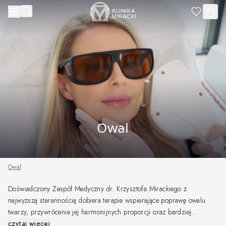
Przejdź do treści
Owal
Owal
Doświadczony Zespół Medyczny dr. Krzysztofa Mirackiego z
najwyższą starannością dobiera terapie wspierające poprawę owalu
twarzy, przywrócenie jej harmonijnych proporcji oraz bardziej
wypoczętego wyglądu. Każda terapia planowana jest indywidualnie, w
czytaj więcej