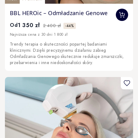
The price depends on the options chosen on the produc
BBL HEROic – Odmładzanie Genowe
1 350 zł
Od
2 400 zł
-44%
Najniższa cena z 30 dni 1 800 zł
Trendy terapia o skuteczności popartej badaniami
klinicznymi. Dzięki precyzyjnemu działaniu zabieg
Odmładzania Genowego skutecznie redukuje zmarszczki,
przebarwienia i inne niedoskonałości skóry.