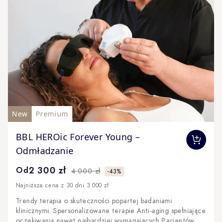
New
Premium
The price depends on the options chosen on the produc
BBL HEROic Forever Young –
Odmładzanie
2 300 zł
Od
4 000 zł
-43%
Najniższa cena z 30 dni 3 000 zł
Trendy terapia o skuteczności popartej badaniami
klinicznymi. Spersonalizowane terapie Anti-aging spełniające
oczekiwania nawet najbardziej wymagających Pacjentów.