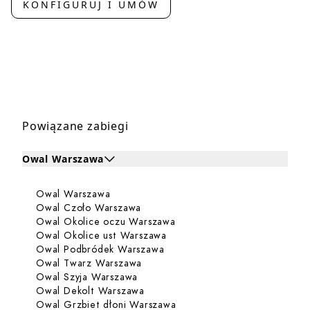
KONFIGURUJ I UMÓW
Powiązane zabiegi
Owal Warszawa
Kliknij, aby rozwinąć i zobaczyć zabiegi dla Owal Warsz
Dowiedz się więcej o Owal Warszawa
Owal Warszawa
Zabiegi dla Owal Warszawa
Dowiedz się więcej o Owal Czoło 
Owal Czoło Warszawa
Dowiedz się więcej o Owal 
Owal Okolice oczu Warszawa
Dowiedz się więcej o Owal Ok
Owal Okolice ust Warszawa
Dowiedz się więcej o Owal P
Owal Podbródek Warszawa
Dowiedz się więcej o Owal Twarz 
Owal Twarz Warszawa
Dowiedz się więcej o Owal Szyja W
Owal Szyja Warszawa
Dowiedz się więcej o Owal Dekolt
Owal Dekolt Warszawa
Dowiedz się więcej o Owal 
Owal Grzbiet dłoni Warszawa