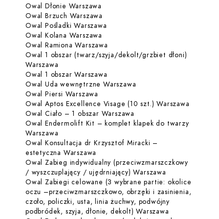
Dowiedz się więcej o Owal Dłonie
Owal Dłonie Warszawa
Dowiedz się więcej o Owal Brzuc
Owal Brzuch Warszawa
Dowiedz się więcej o Owal Pośla
Owal Pośladki Warszawa
Dowiedz się więcej o Owal Kolana
Owal Kolana Warszawa
Dowiedz się więcej o Owal Rami
Owal Ramiona Warszawa
Owal 1 obszar (twarz/szyja/dekolt/grzbiet dłoni)
Dowiedz się więcej o Owal 1 obszar (twarz/szyj
Warszawa
Dowiedz się więcej o Owal 1 obs
Owal 1 obszar Warszawa
Dowiedz się więcej o O
Owal Uda wewnętrzne Warszawa
Dowiedz się więcej o Owal Piersi W
Owal Piersi Warszawa
Dowiedz 
Owal Aptos Excellence Visage (10 szt.) Warszawa
Dowiedz się więcej o Ow
Owal Ciało – 1 obszar Warszawa
Owal Endermolift Kit – komplet klapek do twarzy
Dowiedz się więcej o Owal Endermolift Kit – k
Warszawa
Owal Konsultacja dr Krzysztof Miracki –
Dowiedz się więcej o Owal Konsultac
estetyczna Warszawa
Owal Zabieg indywidualny (przeciwzmarszczkowy
Dowiedz się wię
/ wyszczuplający / ujędrniający) Warszawa
Owal Zabiegi celowane (3 wybrane partie: okolice
oczu –przeciwzmarszczkowo, obrzęki i zasinienia,
czoło, policzki, usta, linia żuchwy, podwójny
Dowiedz się wi
podbródek, szyja, dłonie, dekolt) Warszawa