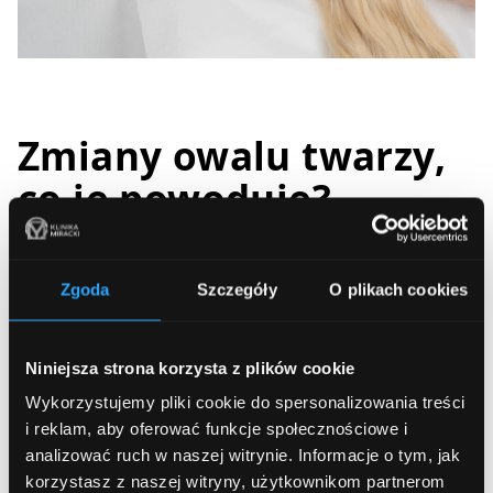
Zmiany owalu twarzy,
co je powoduje?
Utrata elastyczności:
z wiekiem skóra traci kolagen
Zgoda
Szczegóły
O plikach cookies
i elastynę, co prowadzi do jej wiotczenia.
Cieńsza skóra: skóra staje się cieńsza i bardziej
podatna na uszkodzenia.
Niniejsza strona korzysta z plików cookie
Utrata objętości:
tkanka tłuszczowa, która w
Wykorzystujemy pliki cookie do spersonalizowania treści
młodości nadaje twarzy pełność, z czasem zanika,
i reklam, aby oferować funkcje społecznościowe i
szczególnie w okolicach policzków i skroni.
analizować ruch w naszej witrynie.
Informacje o tym, jak
Przemieszczanie się tkanki tłuszczowej:
tkanka
korzystasz z naszej witryny, użytkownikom partnerom