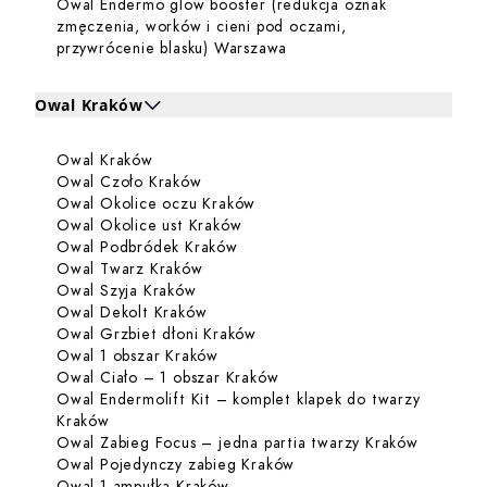
Owal Endermo glow booster (redukcja oznak
zmęczenia, worków i cieni pod oczami,
Dowiedz się więcej o Owal
przywrócenie blasku) Warszawa
Owal Kraków
Kliknij, aby rozwinąć i zobaczyć zabiegi dla Owal Kraków
Dowiedz się więcej o Owal Kraków
Owal Kraków
Zabiegi dla Owal Kraków
Dowiedz się więcej o Owal Czoło Kra
Owal Czoło Kraków
Dowiedz się więcej o Owal Ok
Owal Okolice oczu Kraków
Dowiedz się więcej o Owal Okoli
Owal Okolice ust Kraków
Dowiedz się więcej o Owal Podb
Owal Podbródek Kraków
Dowiedz się więcej o Owal Twarz Kra
Owal Twarz Kraków
Dowiedz się więcej o Owal Szyja Krak
Owal Szyja Kraków
Dowiedz się więcej o Owal Dekolt K
Owal Dekolt Kraków
Dowiedz się więcej o Owal Grz
Owal Grzbiet dłoni Kraków
Dowiedz się więcej o Owal 1 obszar
Owal 1 obszar Kraków
Dowiedz się więcej o Owal 
Owal Ciało – 1 obszar Kraków
Owal Endermolift Kit – komplet klapek do twarzy
Dowiedz się więcej o Owal Endermolift Kit – komp
Kraków
Dowiedz 
Owal Zabieg Focus – jedna partia twarzy Kraków
Dowiedz się więcej o Owa
Owal Pojedynczy zabieg Kraków
Dowiedz się więcej o Owal 1 ampu
Owal 1 ampułka Kraków