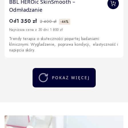
The price depends on the options chosen on the produc
BBL HEROic SkinSmooth –
Odmładzanie
1 350 zł
Od
2 400 zł
-44%
Najniższa cena z 30 dni 1 800 zł
Trendy terapia o skuteczności popartej badaniami
klinicznymi. Wygładzenie, poprawa kondycji, elastyczność i
napięcia skóry.
POKAŻ WIĘCEJ