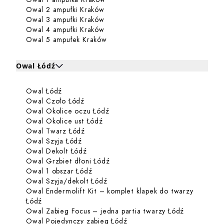
Dowiedz się więcej o Owal 2 ampu
Owal 2 ampułki Kraków
Dowiedz się więcej o Owal 3 ampu
Owal 3 ampułki Kraków
Dowiedz się więcej o Owal 4 ampu
Owal 4 ampułki Kraków
Dowiedz się więcej o Owal 5 amp
Owal 5 ampułek Kraków
Owal Łódź
Kliknij, aby rozwinąć i zobaczyć zabiegi dla Owal Łódź
Kl
Dowiedz się więcej o Owal Łódź
Owal Łódź
Zabiegi dla Owal Łódź
Dowiedz się więcej o Owal Czoło Łódź
Owal Czoło Łódź
Dowiedz się więcej o Owal Okoli
Owal Okolice oczu Łódź
Dowiedz się więcej o Owal Okolice
Owal Okolice ust Łódź
Dowiedz się więcej o Owal Twarz Łódź
Owal Twarz Łódź
Dowiedz się więcej o Owal Szyja Łódź
Owal Szyja Łódź
Dowiedz się więcej o Owal Dekolt Łódź
Owal Dekolt Łódź
Dowiedz się więcej o Owal Grzbi
Owal Grzbiet dłoni Łódź
Dowiedz się więcej o Owal 1 obszar Ł
Owal 1 obszar Łódź
Dowiedz się więcej o Owal Szyja/
Owal Szyja/dekolt Łódź
Owal Endermolift Kit – komplet klapek do twarzy
Dowiedz się więcej o Owal Endermolift Kit – komplet
Łódź
Dowiedz się
Owal Zabieg Focus – jedna partia twarzy Łódź
Dowiedz się więcej o Owal 
Owal Pojedynczy zabieg Łódź