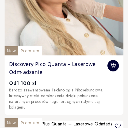
New
Premium
The price depends on the options chosen on the produc
Discovery Pico Quanta – Laserowe
Odmładzanie
1 100 zł
Od
Bardzo zaawansowana Technologia Pikosekundowa.
Intensywny efekt odmłodzenia dzięki pobudzeniu
naturalnych procesów regeneracyjnych i stymulacji
kolagenu.
New
Premium