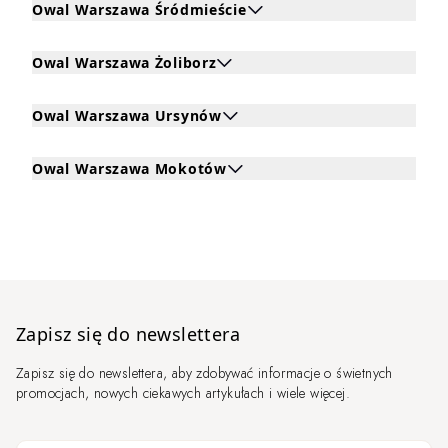
Owal Warszawa Śródmieście
Kliknij, aby rozwinąć i zobaczyć zabiegi dla Owal Warsza
Owal Warszawa Żoliborz
Kliknij, aby rozwinąć i zobaczyć zabiegi dla Owal Warsza
Owal Warszawa Ursynów
Kliknij, aby rozwinąć i zobaczyć zabiegi dla Owal Warsz
Owal Warszawa Mokotów
Kliknij, aby rozwinąć i zobaczyć zabiegi dla Owal Wars
Zapisz się do newslettera
Zapisz się do newslettera, aby zdobywać informacje o świetnych
promocjach, nowych ciekawych artykułach i wiele więcej.