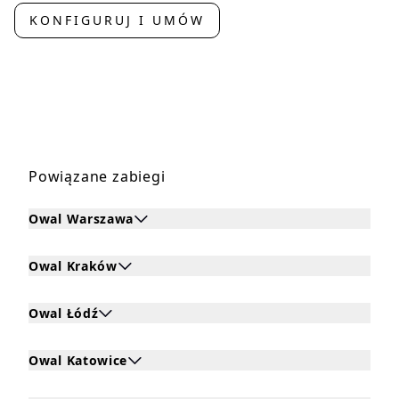
KONFIGURUJ I UMÓW
Powiązane zabiegi
Owal Warszawa
Kliknij, aby rozwinąć i zobaczyć zabiegi dla Owal Warsza
Owal Kraków
Kliknij, aby rozwinąć i zobaczyć zabiegi dla Owal Kraków
Owal Łódź
Kliknij, aby rozwinąć i zobaczyć zabiegi dla Owal Łódź
Owal Katowice
Kliknij, aby rozwinąć i zobaczyć zabiegi dla Owal Katowic