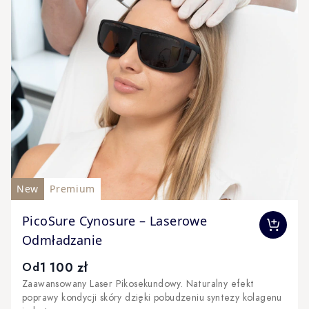
New
Premium
The price depends on the options chosen on the produc
PicoSure Cynosure – Laserowe
Odmładzanie
1 100 zł
Od
Zaawansowany Laser Pikosekundowy. Naturalny efekt
poprawy kondycji skóry dzięki pobudzeniu syntezy kolagenu