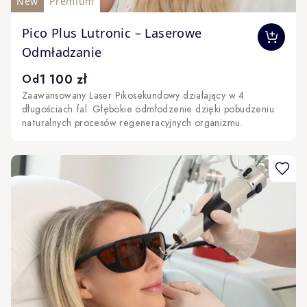
New
Premium
The price depends on the options chosen on the produc
Pico Plus Lutronic – Laserowe
Odmładzanie
1 100 zł
Od
Zaawansowany Laser Pikosekundowy działający w 4
długościach fal. Głębokie odmłodzenie dzięki pobudzeniu
naturalnych procesów regeneracyjnych organizmu.