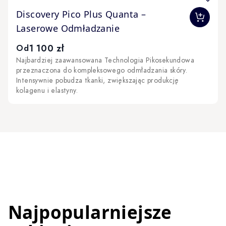
The price depends on the options chosen on the produc
Discovery Pico Plus Quanta –
Laserowe Odmładzanie
1 100 zł
Od
Najbardziej zaawansowana Technologia Pikosekundowa
przeznaczona do kompleksowego odmładzania skóry.
Intensywnie pobudza tkanki, zwiększając produkcję
kolagenu i elastyny.
Najpopularniejsze