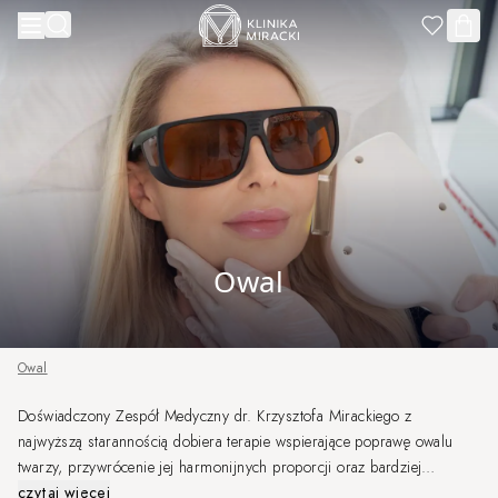
Przejdź do treści
Owal
Owal
Doświadczony Zespół Medyczny dr. Krzysztofa Mirackiego z
najwyższą starannością dobiera terapie wspierające poprawę owalu
twarzy, przywrócenie jej harmonijnych proporcji oraz bardziej
wypoczętego wyglądu. Każda terapia planowana jest indywidualnie, w
czytaj więcej